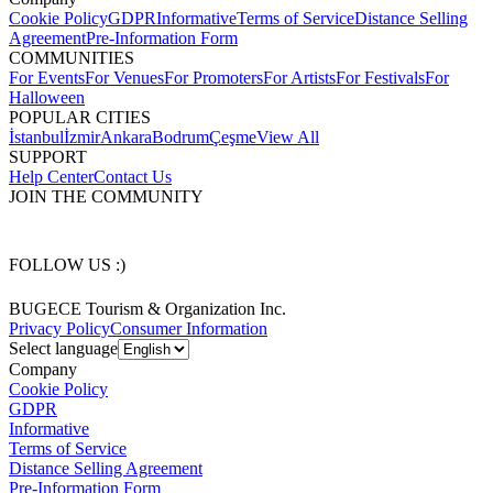
Cookie Policy
GDPR
Informative
Terms of Service
Distance Selling
Agreement
Pre-Information Form
COMMUNITIES
For Events
For Venues
For Promoters
For Artists
For Festivals
For
Halloween
POPULAR CITIES
İstanbul
İzmir
Ankara
Bodrum
Çeşme
View All
SUPPORT
Help Center
Contact Us
JOIN THE COMMUNITY
FOLLOW US :)
BUGECE Tourism & Organization Inc.
Privacy Policy
Consumer Information
Select language
Company
Cookie Policy
GDPR
Informative
Terms of Service
Distance Selling Agreement
Pre-Information Form