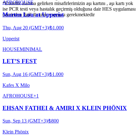
AFRO
HOUSE
*Etkinlik alanına gelirken misafirlerimizin aşı kartını , aşı kartı yok
ise PCR testi veya hastalık geçirmiş olduğuna dair HES uygulaması
Marten Lou at Upperist
üzerinden ilgili ibrazını yapması gerekmektedir
Thu, Aug 20 (GMT+3)
|
₺1.000
Upperist
HOUSE
MINIMAL
LET’S FEST
Sun, Aug 16 (GMT+3)
|
₺1.000
Kafes X Milo
AFRO
HOUSE
+
1
EHSAN FATHEI & AMIRI X KLEIN PHÖNIX
Sun, Sep 13 (GMT+3)
|
₺800
Klein Phönix