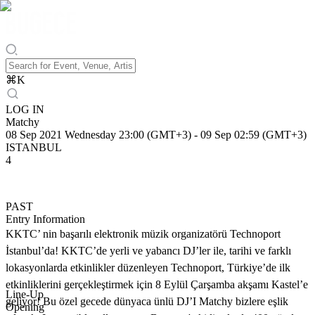
⌘
K
LOG IN
Matchy
08 Sep 2021 Wednesday 23:00 (GMT+3)
-
09 Sep 02:59 (GMT+3)
ISTANBUL
4
PAST
Entry Information
KKTC’ nin başarılı elektronik müzik organizatörü Technoport
İstanbul’da! KKTC’de yerli ve yabancı DJ’ler ile, tarihi ve farklı
lokasyonlarda etkinlikler düzenleyen Technoport, Türkiye’de ilk
etkinliklerini gerçekleştirmek için 8 Eylül Çarşamba akşamı Kastel’e
Line-Up
geliyor! Bu özel gecede dünyaca ünlü DJ’I Matchy bizlere eşlik
Opening