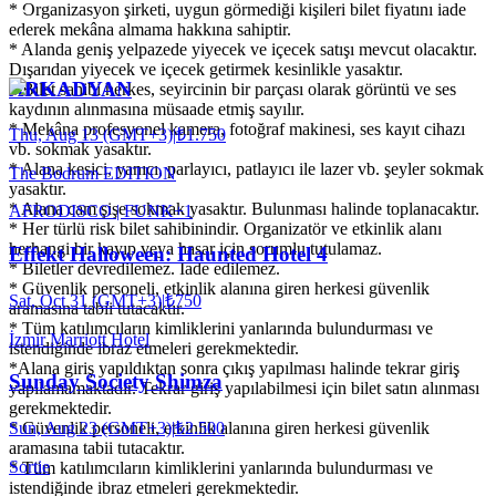
* Organizasyon şirketi, uygun görmediği kişileri bilet fiyatını iade
ederek mekâna almama hakkına sahiptir.
* Alanda geniş yelpazede yiyecek ve içecek satışı mevcut olacaktır.
Dışarıdan yiyecek ve içecek getirmek kesinlikle yasaktır.
ARKADYAN
* Bilet sahibi herkes, seyircinin bir parçası olarak görüntü ve ses
kaydının alınmasına müsaade etmiş sayılır.
* Mekâna profesyonel kamera, fotoğraf makinesi, ses kayıt cihazı
Thu, Aug 13 (GMT+3)
|
₺1.750
vb. sokmak yasaktır.
* Alana kesici, yanıcı, parlayıcı, patlayıcı ile lazer vb. şeyler sokmak
The Bodrum EDITION
yasaktır.
* Alana cam şişe sokmak yasaktır. Bulunması halinde toplanacaktır.
AFRO
DISCO | FUNK
+
1
* Her türlü risk bilet sahibinindir. Organizatör ve etkinlik alanı
herhangi bir kayıp veya hasar için sorumlu tutulamaz.
Effekt Halloween: Haunted Hotel 4
* Biletler devredilemez. İade edilemez.
* Güvenlik personeli, etkinlik alanına giren herkesi güvenlik
Sat, Oct 31 (GMT+3)
|
₺750
aramasına tabii tutacaktır.
* Tüm katılımcıların kimliklerini yanlarında bulundurması ve
İzmir Marriott Hotel
istendiğinde ibraz etmeleri gerekmektedir.
*Alana giriş yapıldıktan sonra çıkış yapılması halinde tekrar giriş
Sunday Society Shimza
yapılamamaktadır. Tekrar giriş yapılabilmesi için bilet satın alınması
gerekmektedir.
* Güvenlik personeli, etkinlik alanına giren herkesi güvenlik
Sun, Aug 23 (GMT+3)
|
₺2.500
aramasına tabii tutacaktır.
Sortie
* Tüm katılımcıların kimliklerini yanlarında bulundurması ve
istendiğinde ibraz etmeleri gerekmektedir.