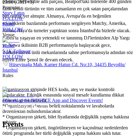
edecek. Irreversible adlı parçası, Beatport'taki listelerde 400 günden
23:00 (GMT+3)
Promoter
fazla kendi türünün ve tüm zamanların en çok satan parçalarından
Story Latus
biri olarak yer almıştır. Almanya, Avrupa'da en beğenilen
FOLLOW
etkinliklerin bazılarında performans sergileyen Matchy, Amerika,
Kastel
FOLLOW
Afrika, Asya'da turneler yaptıktan sonra İstanbul'da bizlerle olacak.
Venue
Kıbrıs'ta yaşayan en yetenekli ve tanınmış DJ'lerimizden Alp Yargı
ve Nowa ikilisinin B2B performansıyla başlayacak gece,
Kastel
5.1K
Follower
Türkiye'nin en ünlü mekanlarında sahne performansıyla adından söz
FOLLOW
ettiren Emre Şenol ile devam edecek.
Hüseyinağa Mah. Kamer Hatun Cd. No:10, 34435 Beyoğlu/
İstanbul
Rules
Organizasyon girişinde HES kodu, ateş ve maske kontrolü
yapılacaktır. Etkinlik esnasında sosyal mesafe kurallarına dikkat
edilmesi gerekmektedir.
Download the BUGECE App and Discover Events!
*Organizasyon alanının belirli noktalarında ve lavabolarda
dezenfektan bulundurulacaktır.
* Organizasyon şirketi, bilet fiyatlarında değişiklik yapma hakkına
sahiptir.
Events
* Organizasyon şirketi, öngörülmeyen ve kaçınılmaz nedenlerden
ötürü programda her türlü değişiklik yapma hakkını saklı tutar.