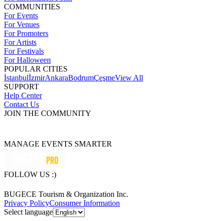
COMMUNITIES
For Events
For Venues
For Promoters
For Artists
For Festivals
For Halloween
POPULAR CITIES
İstanbul
İzmir
Ankara
Bodrum
Çeşme
View All
SUPPORT
Help Center
Contact Us
JOIN THE COMMUNITY
MANAGE EVENTS SMARTER
FOLLOW US :)
BUGECE Tourism & Organization Inc.
Privacy Policy
Consumer Information
Select language