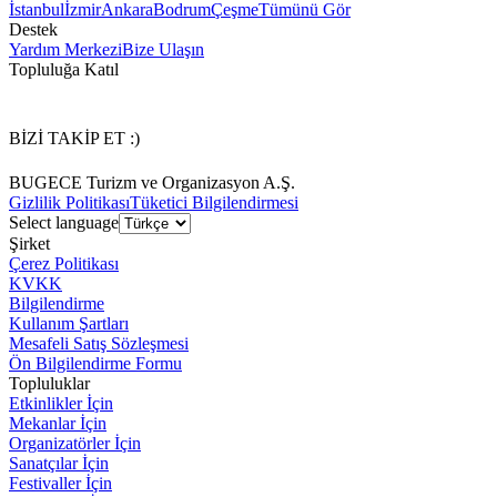
İstanbul
İzmir
Ankara
Bodrum
Çeşme
Tümünü Gör
Destek
Yardım Merkezi
Bize Ulaşın
Topluluğa Katıl
BİZİ TAKİP ET :)
BUGECE Turizm ve Organizasyon A.Ş.
Gizlilik Politikası
Tüketici Bilgilendirmesi
Select language
Şirket
Çerez Politikası
KVKK
Bilgilendirme
Kullanım Şartları
Mesafeli Satış Sözleşmesi
Ön Bilgilendirme Formu
Topluluklar
Etkinlikler İçin
Mekanlar İçin
Organizatörler İçin
Sanatçılar İçin
Festivaller İçin