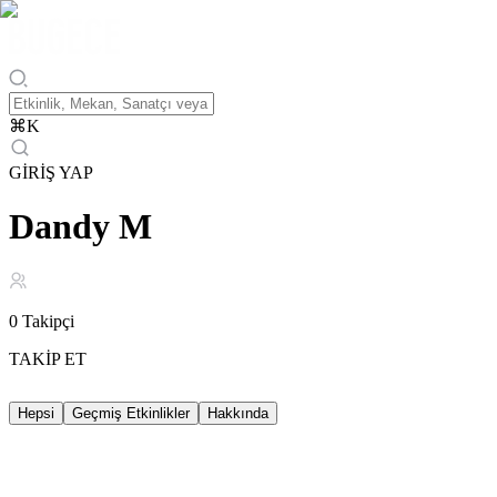
⌘
K
GİRİŞ YAP
Dandy M
0
Takipçi
TAKİP ET
Hepsi
Geçmiş Etkinlikler
Hakkında
Geçmiş Etkinlikler