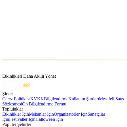
RX SATURDAZE
Cts, Haz 27 (GMT+3)
Hakkında
milan Resident @biscotto_della_fortuna @banger.istanbul Curator
@kink.haus
Etkinlikleri Daha Akıllı Yönet
Şirket
Çerez Politikası
KVKK
Bilgilendirme
Kullanım Şartları
Mesafeli Satış
Sözleşmesi
Ön Bilgilendirme Formu
Topluluklar
Etkinlikler İçin
Mekanlar İçin
Organizatörler İçin
Sanatçılar
İçin
Festivaller İçin
Halloween İçin
Popüler Şehirler