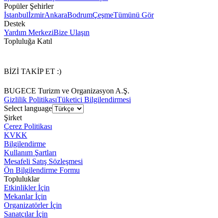
Popüler Şehirler
İstanbul
İzmir
Ankara
Bodrum
Çeşme
Tümünü Gör
Destek
Yardım Merkezi
Bize Ulaşın
Topluluğa Katıl
BİZİ TAKİP ET :)
BUGECE Turizm ve Organizasyon A.Ş.
Gizlilik Politikası
Tüketici Bilgilendirmesi
Select language
Şirket
Çerez Politikası
KVKK
Bilgilendirme
Kullanım Şartları
Mesafeli Satış Sözleşmesi
Ön Bilgilendirme Formu
Topluluklar
Etkinlikler İçin
Mekanlar İçin
Organizatörler İçin
Sanatçılar İçin