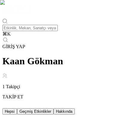
⌘
K
GİRİŞ YAP
Kaan Gökman
1
Takipçi
TAKİP ET
Hepsi
Geçmiş Etkinlikler
Hakkında
Geçmiş Etkinlikler