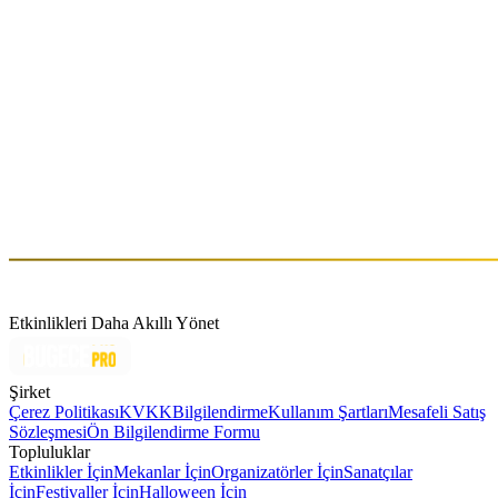
BOSPHORUS ODYSSEY | INAUGURAL
EDITION
Paz, Haz 14 (GMT+3)
Hakkında
Dj &Music Producer - Pal Fm Radio Music&Program director -
k2Müzikyapım
Etkinlikleri Daha Akıllı Yönet
Şirket
Çerez Politikası
KVKK
Bilgilendirme
Kullanım Şartları
Mesafeli Satış
Sözleşmesi
Ön Bilgilendirme Formu
Topluluklar
Etkinlikler İçin
Mekanlar İçin
Organizatörler İçin
Sanatçılar
İçin
Festivaller İçin
Halloween İçin