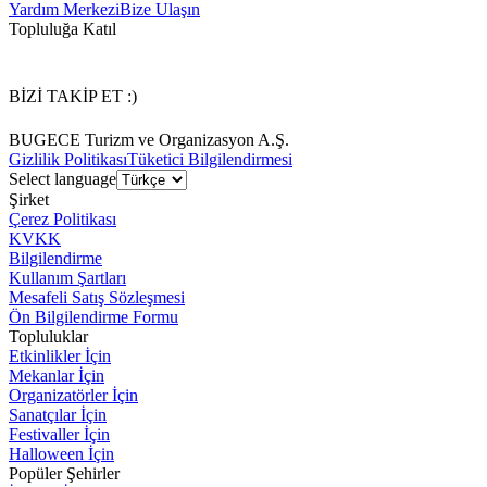
Yardım Merkezi
Bize Ulaşın
Topluluğa Katıl
BİZİ TAKİP ET :)
BUGECE Turizm ve Organizasyon A.Ş.
Gizlilik Politikası
Tüketici Bilgilendirmesi
Select language
Şirket
Çerez Politikası
KVKK
Bilgilendirme
Kullanım Şartları
Mesafeli Satış Sözleşmesi
Ön Bilgilendirme Formu
Topluluklar
Etkinlikler İçin
Mekanlar İçin
Organizatörler İçin
Sanatçılar İçin
Festivaller İçin
Halloween İçin
Popüler Şehirler