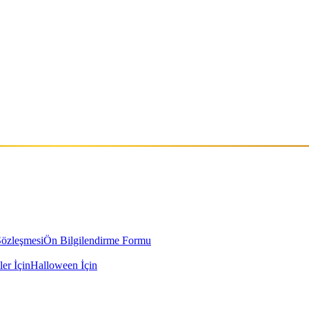
, house ve latin house setleri ile dinleyici kitlesine ulaşan ve tercih 
uslararası bur dinleyici kitlesine hitap etmekte.
Sözleşmesi
Ön Bilgilendirme Formu
ler İçin
Halloween İçin