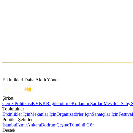
RHYTHM on the BOAT
Cts, Haz 13 (GMT+3)
Hakkında
Burcu Şeritoğlu. Sahne adı ile "Purple Mask" kendine has enerjisi, afro
ve görsel enerjisi ile özgün işler ortaya çıkaran Purple Mask yerli ve ul
Etkinlikleri Daha Akıllı Yönet
Şirket
Çerez Politikası
KVKK
Bilgilendirme
Kullanım Şartları
Mesafeli Satış 
Topluluklar
Etkinlikler İçin
Mekanlar İçin
Organizatörler İçin
Sanatçılar İçin
Festival
Popüler Şehirler
İstanbul
İzmir
Ankara
Bodrum
Çeşme
Tümünü Gör
Destek