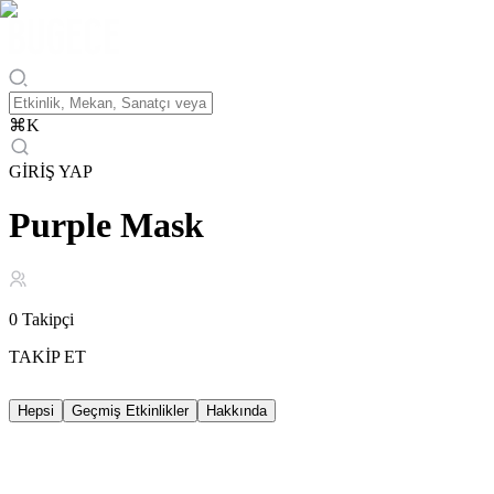
⌘
K
GİRİŞ YAP
Purple Mask
0
Takipçi
TAKİP ET
Hepsi
Geçmiş Etkinlikler
Hakkında
Geçmiş Etkinlikler