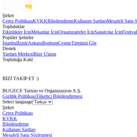
Şirket
Çerez Politikası
KVKK
Bilgilendirme
Kullanım Şartları
Mesafeli Satış 
Topluluklar
Etkinlikler İçin
Mekanlar İçin
Organizatörler İçin
Sanatçılar İçin
Festival
Popüler Şehirler
İstanbul
İzmir
Ankara
Bodrum
Çeşme
Tümünü Gör
Destek
Yardım Merkezi
Bize Ulaşın
Topluluğa Katıl
BİZİ TAKİP ET :)
BUGECE Turizm ve Organizasyon A.Ş.
Gizlilik Politikası
Tüketici Bilgilendirmesi
Select language
Şirket
Çerez Politikası
KVKK
Bilgilendirme
Kullanım Şartları
Mesafeli Satış Sözleşmesi