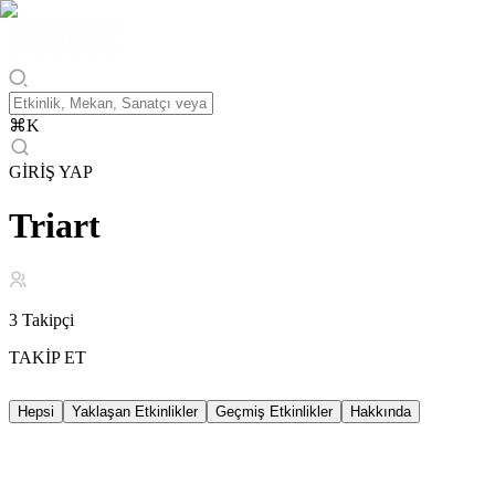
⌘
K
GİRİŞ YAP
Triart
3
Takipçi
TAKİP ET
Hepsi
Yaklaşan Etkinlikler
Geçmiş Etkinlikler
Hakkında
Yaklaşan Etkinlikler