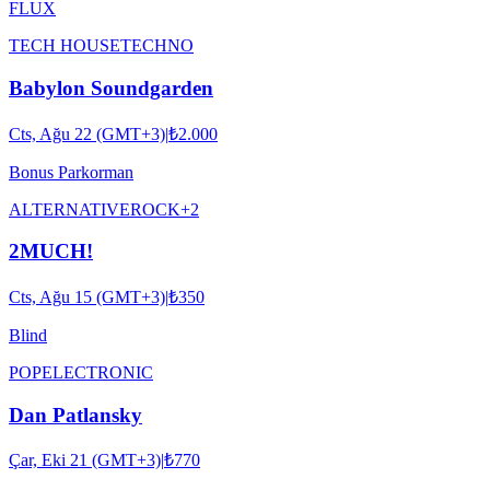
FLUX
TECH HOUSE
TECHNO
Babylon Soundgarden
Cts, Ağu 22 (GMT+3)
|
₺2.000
Bonus Parkorman
ALTERNATIVE
ROCK
+
2
2MUCH!
Cts, Ağu 15 (GMT+3)
|
₺350
Blind
POP
ELECTRONIC
Dan Patlansky
Çar, Eki 21 (GMT+3)
|
₺770