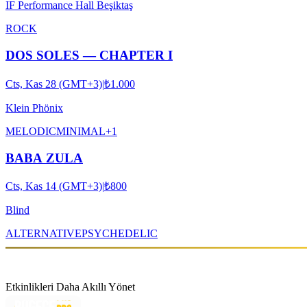
IF Performance Hall Beşiktaş
ROCK
DOS SOLES — CHAPTER I
Cts, Kas 28 (GMT+3)
|
₺1.000
Klein Phönix
MELODIC
MINIMAL
+
1
BABA ZULA
Cts, Kas 14 (GMT+3)
|
₺800
Blind
ALTERNATIVE
PSYCHEDELIC
Etkinlikleri Daha Akıllı Yönet