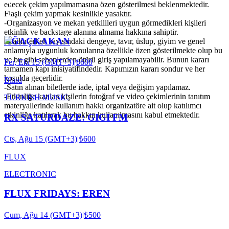
edecek çekim yapılmamasına özen gösterilmesi beklenmektedir.
Flaşlı çekim yapmak kesinlikle yasaktır.
-Organizasyon ve mekan yetkilileri uygun görmedikleri kişileri
etkinlik ve backstage alanına almama hakkına sahiptir.
AĞAÇKAKAN
-Kadın-erkek sayısındaki dengeye, tavır, üslup, giyim ve genel
anlamıyla uygunluk konularına özellikle özen gösterilmekte olup bu
ve bu gibi sebeplerden ötürü giriş yapılamayabilir. Bunun kararı
Per, Eki 15 (GMT+3)
|
₺600
tamamen kapı inisiyatifindedir. Kapımızın kararı sondur ve her
koşulda geçerlidir.
Blind
-Satın alınan biletlerde iade, iptal veya değişim yapılamaz.
-Etkinliğe katılan kişilerin fotoğraf ve video çekimlerinin tanıtım
TURKISH MUSIC
materyallerinde kullanım hakkı organizatöre ait olup katılımcı
etkinliğe katılarak bu hakkın kullanılmasını kabul etmektedir.
RX SATURDAZE: GIGI FM
Cts, Ağu 15 (GMT+3)
|
₺600
FLUX
ELECTRONIC
FLUX FRIDAYS: EREN
Cum, Ağu 14 (GMT+3)
|
₺500