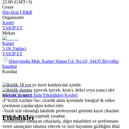
22:00 (GMT+3)
Genre
Hip-Hop I R&B
Organizatör
Kastel
TAKİP ET
Mekan
Kastel
5.1K
Takipçi
TAKİP ET
Hüseyinağa Mah. Kamer Hatun Cd. No:10, 34435 Beyoğlu/
İstanbul
Kurallar
-Etkinlik 18 yaş ve üzeri katılımcılar içindir.
-Etkinlik alanına yiyecek içecek, kesici, delici veya yanıcı alet
sokmak yasaktır.
BUGECE App'i İndir Etkinlikleri Keşfet!
-Etkinlik katılımcıları etkinlik alanı içerisinde fotoğraf & video
çekiminin yapılacağını kabul eder.
-Yazılı izin olmadığı takdirde profesyonel görüntü kayıt cihazları
sokmak ve çekim yapmak yasaktır.
Etkinlikler
-Profesyonel olmayan cihazlarla, diğer misafirleri ve performans
veren sanatçıları rahatsız edecek ve özel hayatının gizliliğini ihlal