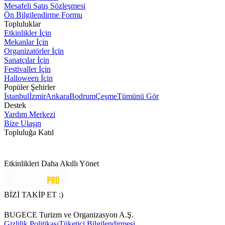
Mesafeli Satış Sözleşmesi
Ön Bilgilendirme Formu
Topluluklar
Etkinlikler İçin
Mekanlar İçin
Organizatörler İçin
Sanatçılar İçin
Festivaller İçin
Halloween İçin
Popüler Şehirler
İstanbul
İzmir
Ankara
Bodrum
Çeşme
Tümünü Gör
Destek
Yardım Merkezi
Bize Ulaşın
Topluluğa Katıl
Etkinlikleri Daha Akıllı Yönet
BİZİ TAKİP ET :)
BUGECE Turizm ve Organizasyon A.Ş.
Gizlilik Politikası
Tüketici Bilgilendirmesi