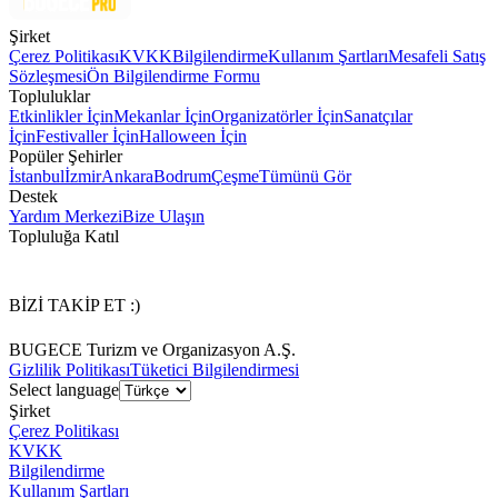
Şirket
Çerez Politikası
KVKK
Bilgilendirme
Kullanım Şartları
Mesafeli Satış
Sözleşmesi
Ön Bilgilendirme Formu
Topluluklar
Etkinlikler İçin
Mekanlar İçin
Organizatörler İçin
Sanatçılar
İçin
Festivaller İçin
Halloween İçin
Popüler Şehirler
İstanbul
İzmir
Ankara
Bodrum
Çeşme
Tümünü Gör
Destek
Yardım Merkezi
Bize Ulaşın
Topluluğa Katıl
BİZİ TAKİP ET :)
BUGECE Turizm ve Organizasyon A.Ş.
Gizlilik Politikası
Tüketici Bilgilendirmesi
Select language
Şirket
Çerez Politikası
KVKK
Bilgilendirme
Kullanım Şartları