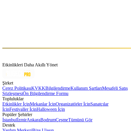
içinde buluştuğu özel bir sahne sunar. Antik kentin geniş ufku ve
gün batımıyla bütünleşen atmosferi, bu mekânı yalnızca bir
tiyatrodan öte, zamansız bir deneyim alanına dönüştürür. Denize
yakın konumu ve açık ufku sayesinde ışığın ve sesin doğal akışıyla
şekillenen Patara, sahnelenen her performansı mekânın ruhuyla
bütünleştirerek izleyiciye unutulmaz bir deneyim sunar.
Merkez, Gelemiş (Patara), Kaş, Antalya
$
Etkinlikleri Daha Akıllı Yönet
Şirket
Çerez Politikası
KVKK
Bilgilendirme
Kullanım Şartları
Mesafeli Satış
Sözleşmesi
Ön Bilgilendirme Formu
Topluluklar
Etkinlikler İçin
Mekanlar İçin
Organizatörler İçin
Sanatçılar
İçin
Festivaller İçin
Halloween İçin
Popüler Şehirler
İstanbul
İzmir
Ankara
Bodrum
Çeşme
Tümünü Gör
Destek
Yardım Merkezi
Bize Ulaşın