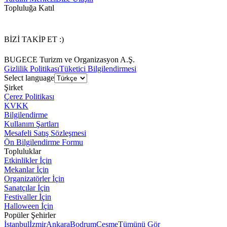
Topluluğa Katıl
BİZİ TAKİP ET :)
BUGECE Turizm ve Organizasyon A.Ş.
Gizlilik Politikası
Tüketici Bilgilendirmesi
Select language
Şirket
Çerez Politikası
KVKK
Bilgilendirme
Kullanım Şartları
Mesafeli Satış Sözleşmesi
Ön Bilgilendirme Formu
Topluluklar
Etkinlikler İçin
Mekanlar İçin
Organizatörler İçin
Sanatçılar İçin
Festivaller İçin
Halloween İçin
Popüler Şehirler
İstanbul
İzmir
Ankara
Bodrum
Çeşme
Tümünü Gör