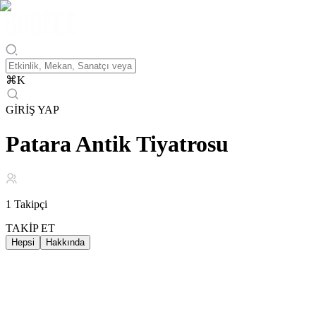
⌘
K
GİRİŞ YAP
Patara Antik Tiyatrosu
1
Takipçi
TAKİP ET
Hepsi
Hakkında
Hakkında
Patara Antik Tiyatrosu, Likya Birliği’nin başkenti olan Patara’nın en
etkileyici yapılarından biri olarak, tarih ve doğanın eşsiz bir uyum