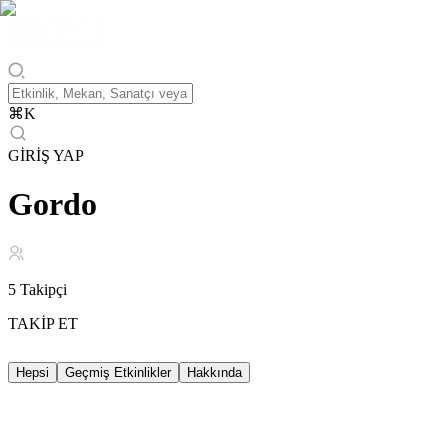
⌘
K
GİRİŞ YAP
Gordo
5
Takipçi
TAKİP ET
Hepsi
Geçmiş Etkinlikler
Hakkında
Geçmiş Etkinlikler