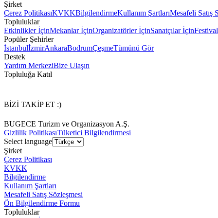
Şirket
Çerez Politikası
KVKK
Bilgilendirme
Kullanım Şartları
Mesafeli Satış 
Topluluklar
Etkinlikler İçin
Mekanlar İçin
Organizatörler İçin
Sanatçılar İçin
Festival
Popüler Şehirler
İstanbul
İzmir
Ankara
Bodrum
Çeşme
Tümünü Gör
Destek
Yardım Merkezi
Bize Ulaşın
Topluluğa Katıl
BİZİ TAKİP ET :)
BUGECE Turizm ve Organizasyon A.Ş.
Gizlilik Politikası
Tüketici Bilgilendirmesi
Select language
Şirket
Çerez Politikası
KVKK
Bilgilendirme
Kullanım Şartları
Mesafeli Satış Sözleşmesi
Ön Bilgilendirme Formu
Topluluklar