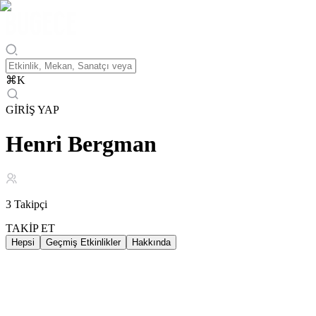
⌘
K
GİRİŞ YAP
Henri Bergman
3
Takipçi
TAKİP ET
Hepsi
Geçmiş Etkinlikler
Hakkında
Geçmiş Etkinlikler