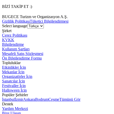
BİZİ TAKİP ET :)
BUGECE Turizm ve Organizasyon A.Ş.
Gizlilik Politikası
Tüketici Bilgilendirmesi
Select language
Şirket
Çerez Politikası
KVKK
Bilgilendirme
Kullanım Şartları
Mesafeli Satış Sözleşmesi
Ön Bilgilendirme Formu
Topluluklar
Etkinlikler İçin
Mekanlar İçin
Organizatörler İçin
Sanatçılar İçin
Festivaller İçin
Halloween İçin
Popüler Şehirler
İstanbul
İzmir
Ankara
Bodrum
Çeşme
Tümünü Gör
Destek
Yardım Merkezi
Bize Ulaşın