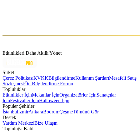
Cum, Mar 15 (GMT+3)
Hakkında
Henri Bergman
Etkinlikleri Daha Akıllı Yönet
Şirket
Çerez Politikası
KVKK
Bilgilendirme
Kullanım Şartları
Mesafeli Satış
Sözleşmesi
Ön Bilgilendirme Formu
Topluluklar
Etkinlikler İçin
Mekanlar İçin
Organizatörler İçin
Sanatçılar
İçin
Festivaller İçin
Halloween İçin
Popüler Şehirler
İstanbul
İzmir
Ankara
Bodrum
Çeşme
Tümünü Gör
Destek
Yardım Merkezi
Bize Ulaşın
Topluluğa Katıl