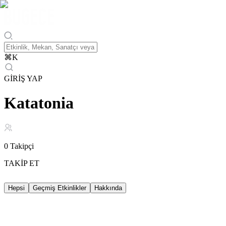
⌘
K
GİRİŞ YAP
Katatonia
0
Takipçi
TAKİP ET
Hepsi
Geçmiş Etkinlikler
Hakkında
Geçmiş Etkinlikler