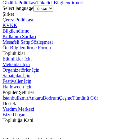
Gizlilik Politikası
Tüketici Bilgilendirmesi
Select language
Şirket
Çerez Politikası
KVKK
Bilgilendirme
Kullanım Şartları
Mesafeli Satış Sözleşmesi
Ön Bilgilendirme Formu
Topluluklar
Etkinlikler İçin
Mekanlar İçin
Organizatörler İçin
Sanatçılar İçin
Festivaller İçin
Halloween İçin
Popüler Şehirler
İstanbul
İzmir
Ankara
Bodrum
Çeşme
Tümünü Gör
Destek
Yardım Merkezi
Bize Ulaşın
Topluluğa Katıl