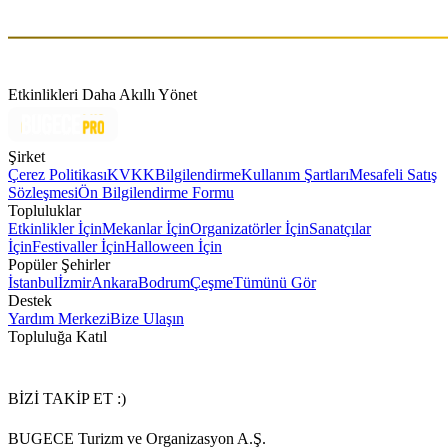
https://katatonia.com/
Etkinlikleri Daha Akıllı Yönet
Şirket
Çerez Politikası
KVKK
Bilgilendirme
Kullanım Şartları
Mesafeli Satış
Sözleşmesi
Ön Bilgilendirme Formu
Topluluklar
Etkinlikler İçin
Mekanlar İçin
Organizatörler İçin
Sanatçılar
İçin
Festivaller İçin
Halloween İçin
Popüler Şehirler
İstanbul
İzmir
Ankara
Bodrum
Çeşme
Tümünü Gör
Destek
Yardım Merkezi
Bize Ulaşın
Topluluğa Katıl
BİZİ TAKİP ET :)
BUGECE Turizm ve Organizasyon A.Ş.