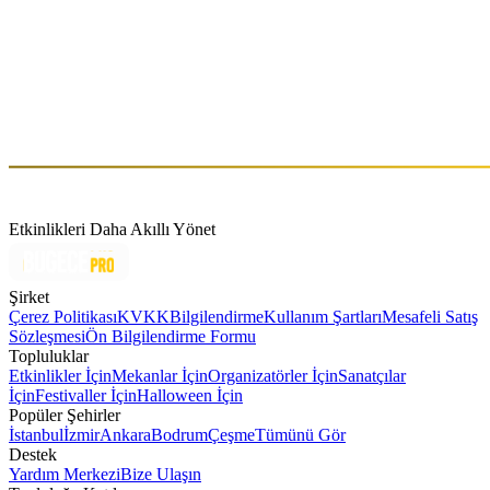
2014 yılından bu yana elektronik müzik sahnesinin dikkat çeken
isimlerinden biri olan Kerem Kaya, müziğinde insan duygularının
farklı katmanlarını keşfeden multidisipliner bir sanatçıdır. Derin,
etkileyici ve atmosferik setleriyle tanınan sanatçı, ses aracılığıyla
dinleyicileri ortak bir deneyimde buluştururken, özgün yaklaşımıyla
elektronik müzik sahnesinde kendine özel bir yer edinmiştir.
Etkinlikleri Daha Akıllı Yönet
Şirket
Çerez Politikası
KVKK
Bilgilendirme
Kullanım Şartları
Mesafeli Satış
Sözleşmesi
Ön Bilgilendirme Formu
Topluluklar
Etkinlikler İçin
Mekanlar İçin
Organizatörler İçin
Sanatçılar
İçin
Festivaller İçin
Halloween İçin
Popüler Şehirler
İstanbul
İzmir
Ankara
Bodrum
Çeşme
Tümünü Gör
Destek
Yardım Merkezi
Bize Ulaşın