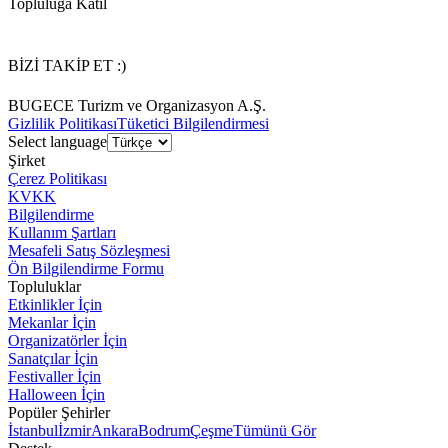
Topluluğa Katıl
BİZİ TAKİP ET :)
BUGECE Turizm ve Organizasyon A.Ş.
Gizlilik Politikası
Tüketici Bilgilendirmesi
Select language
Şirket
Çerez Politikası
KVKK
Bilgilendirme
Kullanım Şartları
Mesafeli Satış Sözleşmesi
Ön Bilgilendirme Formu
Topluluklar
Etkinlikler İçin
Mekanlar İçin
Organizatörler İçin
Sanatçılar İçin
Festivaller İçin
Halloween İçin
Popüler Şehirler
İstanbul
İzmir
Ankara
Bodrum
Çeşme
Tümünü Gör