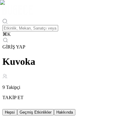
⌘
K
GİRİŞ YAP
Kuvoka
9
Takipçi
TAKİP ET
Hepsi
Geçmiş Etkinlikler
Hakkında
Geçmiş Etkinlikler