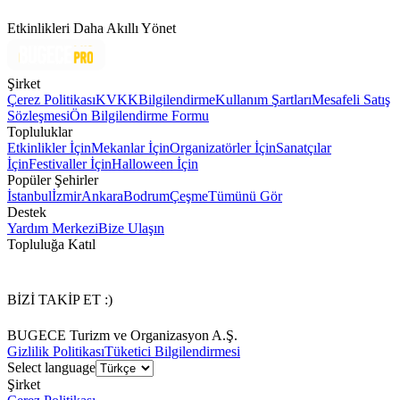
Etkinlikleri Daha Akıllı Yönet
Şirket
Çerez Politikası
KVKK
Bilgilendirme
Kullanım Şartları
Mesafeli Satış
Sözleşmesi
Ön Bilgilendirme Formu
Topluluklar
Etkinlikler İçin
Mekanlar İçin
Organizatörler İçin
Sanatçılar
İçin
Festivaller İçin
Halloween İçin
Popüler Şehirler
İstanbul
İzmir
Ankara
Bodrum
Çeşme
Tümünü Gör
Destek
Yardım Merkezi
Bize Ulaşın
Topluluğa Katıl
BİZİ TAKİP ET :)
BUGECE Turizm ve Organizasyon A.Ş.
Gizlilik Politikası
Tüketici Bilgilendirmesi
Select language
Şirket