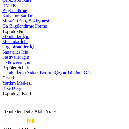
Çerez Politikası
KVKK
Bilgilendirme
Kullanım Şartları
Mesafeli Satış Sözleşmesi
Ön Bilgilendirme Formu
Topluluklar
Etkinlikler İçin
Mekanlar İçin
Organizatörler İçin
Sanatçılar İçin
Festivaller İçin
Halloween İçin
Popüler Şehirler
İstanbul
İzmir
Ankara
Bodrum
Çeşme
Tümünü Gör
Destek
Yardım Merkezi
Bize Ulaşın
Topluluğa Katıl
Etkinlikleri Daha Akıllı Yönet