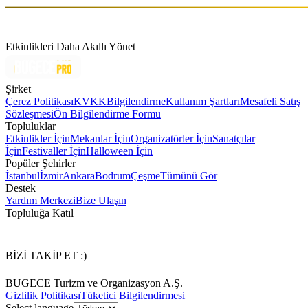
Etkinlikleri Daha Akıllı Yönet
Şirket
Çerez Politikası
KVKK
Bilgilendirme
Kullanım Şartları
Mesafeli Satış
Sözleşmesi
Ön Bilgilendirme Formu
Topluluklar
Etkinlikler İçin
Mekanlar İçin
Organizatörler İçin
Sanatçılar
İçin
Festivaller İçin
Halloween İçin
Popüler Şehirler
İstanbul
İzmir
Ankara
Bodrum
Çeşme
Tümünü Gör
Destek
Yardım Merkezi
Bize Ulaşın
Topluluğa Katıl
BİZİ TAKİP ET :)
BUGECE Turizm ve Organizasyon A.Ş.
Gizlilik Politikası
Tüketici Bilgilendirmesi
Select language