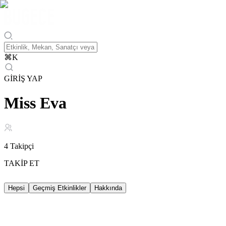
⌘
K
GİRİŞ YAP
Miss Eva
4
Takipçi
TAKİP ET
Hepsi
Geçmiş Etkinlikler
Hakkında
Geçmiş Etkinlikler