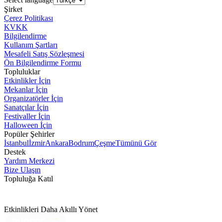
Şirket
Çerez Politikası
KVKK
Bilgilendirme
Kullanım Şartları
Mesafeli Satış Sözleşmesi
Ön Bilgilendirme Formu
Topluluklar
Etkinlikler İçin
Mekanlar İçin
Organizatörler İçin
Sanatçılar İçin
Festivaller İçin
Halloween İçin
Popüler Şehirler
İstanbul
İzmir
Ankara
Bodrum
Çeşme
Tümünü Gör
Destek
Yardım Merkezi
Bize Ulaşın
Topluluğa Katıl
Etkinlikleri Daha Akıllı Yönet