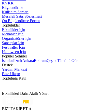
KVKK
Bilgilendirme
Kullanım Şartları
Mesafeli Satış Sözleşmesi
Ön Bilgilendirme Formu
Topluluklar
Etkinlikler İçin
Mekanlar İçin
Organizatörler İçin
Sanatçılar İçin
Festivaller İçin
Halloween İçin
Popüler Şehirler
İstanbul
İzmir
Ankara
Bodrum
Çeşme
Tümünü Gör
Destek
Yardım Merkezi
Bize Ulaşın
Topluluğa Katıl
Etkinlikleri Daha Akıllı Yönet
BİZİ TAKİP ET :)