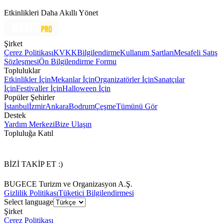
Etkinlikleri Daha Akıllı Yönet
Şirket
Çerez Politikası
KVKK
Bilgilendirme
Kullanım Şartları
Mesafeli Satış
Sözleşmesi
Ön Bilgilendirme Formu
Topluluklar
Etkinlikler İçin
Mekanlar İçin
Organizatörler İçin
Sanatçılar
İçin
Festivaller İçin
Halloween İçin
Popüler Şehirler
İstanbul
İzmir
Ankara
Bodrum
Çeşme
Tümünü Gör
Destek
Yardım Merkezi
Bize Ulaşın
Topluluğa Katıl
BİZİ TAKİP ET :)
BUGECE Turizm ve Organizasyon A.Ş.
Gizlilik Politikası
Tüketici Bilgilendirmesi
Select language
Şirket
Çerez Politikası