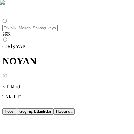
⌘
K
GİRİŞ YAP
NOYAN
3
Takipçi
TAKİP ET
Hepsi
Geçmiş Etkinlikler
Hakkında
Geçmiş Etkinlikler