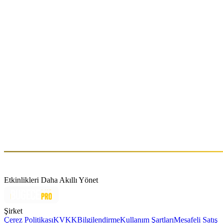
3HZ INVITES: MADMAN
Cum, May 22 (GMT+3)
3HZ INVITES: KUSS
Cts, Oca 10 (GMT+3)
Hakkında
Berkay Terzibaşı
Etkinlikleri Daha Akıllı Yönet
Şirket
Çerez Politikası
KVKK
Bilgilendirme
Kullanım Şartları
Mesafeli Satış