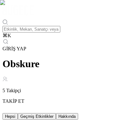
⌘
K
GİRİŞ YAP
Obskure
5
Takipçi
TAKİP ET
Hepsi
Geçmiş Etkinlikler
Hakkında
Geçmiş Etkinlikler