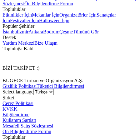
Sözleşmesi
Ön Bilgilendirme Formu
Topluluklar
Etkinlikler İçin
Mekanlar İçin
Organizatörler İçin
Sanatçılar
İçin
Festivaller İçin
Halloween İçin
Popüler Şehirler
İstanbul
İzmir
Ankara
Bodrum
Çeşme
Tümünü Gör
Destek
Yardım Merkezi
Bize Ulaşın
Topluluğa Katıl
BİZİ TAKİP ET :)
BUGECE Turizm ve Organizasyon A.Ş.
Gizlilik Politikası
Tüketici Bilgilendirmesi
Select language
Şirket
Çerez Politikası
KVKK
Bilgilendirme
Kullanım Şartları
Mesafeli Satış Sözleşmesi
Ön Bilgilendirme Formu
Topluluklar