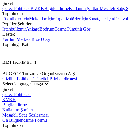
Şirket
Çerez Politikası
KVKK
Bilgilendirme
Kullanım Şartları
Mesafeli Satış 
Topluluklar
Etkinlikler İçin
Mekanlar İçin
Organizatörler İçin
Sanatçılar İçin
Festival
Popüler Şehirler
İstanbul
İzmir
Ankara
Bodrum
Çeşme
Tümünü Gör
Destek
Yardım Merkezi
Bize Ulaşın
Topluluğa Katıl
BİZİ TAKİP ET :)
BUGECE Turizm ve Organizasyon A.Ş.
Gizlilik Politikası
Tüketici Bilgilendirmesi
Select language
Şirket
Çerez Politikası
KVKK
Bilgilendirme
Kullanım Şartları
Mesafeli Satış Sözleşmesi
Ön Bilgilendirme Formu
Topluluklar