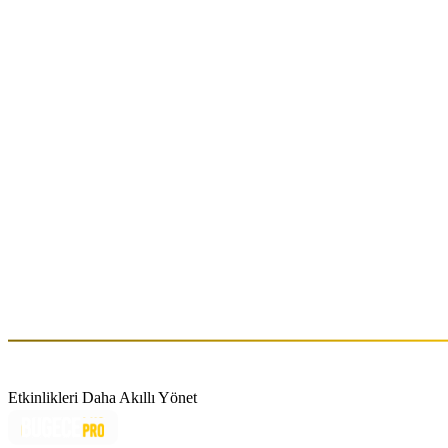
Somewhen | Kalt İzmir
Cum, Oca 26 (GMT+3)
303 Records: Somewhen
Cum, Kas 11 (GMT+3)
Hakkında
Somewhen’in müzik tarzı, eski okul rave, asidik ilhamlar ve techno’nun
dahil eder. Somewhen, techno sahnesinde zaten harika performanslar
performans sergilemesinin yanı sıra, Somewhen sıklıkla yolda olup V
Etkinlikleri Daha Akıllı Yönet