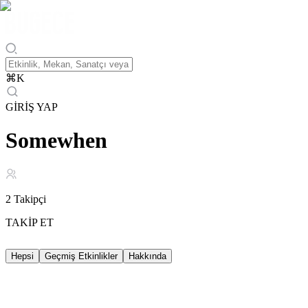
⌘
K
GİRİŞ YAP
Somewhen
2
Takipçi
TAKİP ET
Hepsi
Geçmiş Etkinlikler
Hakkında
Geçmiş Etkinlikler