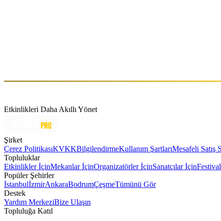
Voilaaa Sound System
Cum, Kas 15 (GMT+3)
Hakkında
Voilaaa
Etkinlikleri Daha Akıllı Yönet
Şirket
Çerez Politikası
KVKK
Bilgilendirme
Kullanım Şartları
Mesafeli Satış 
Topluluklar
Etkinlikler İçin
Mekanlar İçin
Organizatörler İçin
Sanatçılar İçin
Festival
Popüler Şehirler
İstanbul
İzmir
Ankara
Bodrum
Çeşme
Tümünü Gör
Destek
Yardım Merkezi
Bize Ulaşın
Topluluğa Katıl