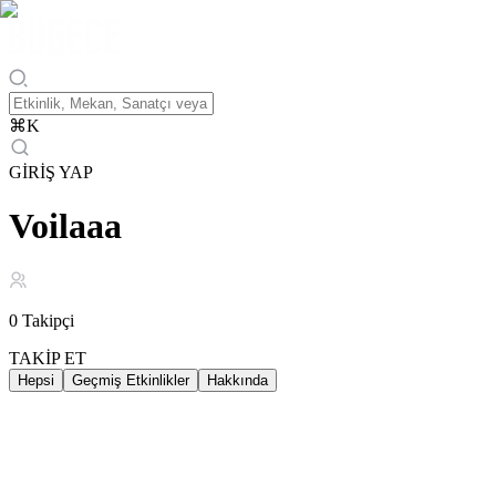
⌘
K
GİRİŞ YAP
Voilaaa
0
Takipçi
TAKİP ET
Hepsi
Geçmiş Etkinlikler
Hakkında
Geçmiş Etkinlikler