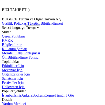
BİZİ TAKİP ET :)
BUGECE Turizm ve Organizasyon A.Ş.
Gizlilik Politikası
Tüketici Bilgilendirmesi
Select language
Şirket
Çerez Politikası
KVKK
Bilgilendirme
Kullanım Şartları
Mesafeli Satış Sözleşmesi
Ön Bilgilendirme Formu
Topluluklar
Etkinlikler İçin
Mekanlar İçin
Organizatörler İçin
Sanatçılar İçin
Festivaller İçin
Halloween İçin
Popüler Şehirler
İstanbul
İzmir
Ankara
Bodrum
Çeşme
Tümünü Gör
Destek
Yardım Merkezi