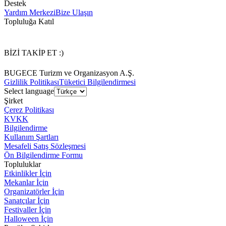
Destek
Yardım Merkezi
Bize Ulaşın
Topluluğa Katıl
BİZİ TAKİP ET :)
BUGECE Turizm ve Organizasyon A.Ş.
Gizlilik Politikası
Tüketici Bilgilendirmesi
Select language
Şirket
Çerez Politikası
KVKK
Bilgilendirme
Kullanım Şartları
Mesafeli Satış Sözleşmesi
Ön Bilgilendirme Formu
Topluluklar
Etkinlikler İçin
Mekanlar İçin
Organizatörler İçin
Sanatçılar İçin
Festivaller İçin
Halloween İçin