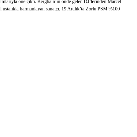
arımlarıyla öne çıktı. Berghain’ın önde gelen DJ’lerinden Marcel
rini ustalıkla harmanlayan sanatçı, 19 Aralık’ta Zorlu PSM %100