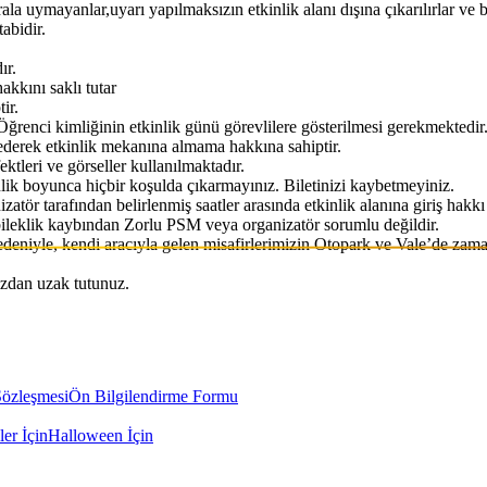
la uymayanlar,uyarı yapılmaksızın etkinlik alanı dışına çıkarılırlar ve b
tabidir.
ır.
akkını saklı tutar
ir.
r. Öğrenci kimliğinin etkinlik günü görevlilere gösterilmesi gerekmektedir
e ederek etkinlik mekanına almama hakkına sahiptir.
ektleri ve görseller kullanılmaktadır.
tkinlik boyunca hiçbir koşulda çıkarmayınız. Biletinizi kaybetmeyiniz.
anizatör tarafından belirlenmiş saatler arasında etkinlik alanına giriş hak
a bileklik kaybından Zorlu PSM veya organizatör sorumlu değildir.
deniyle, kendi aracıyla gelen misafirlerimizin Otopark ve Vale’de zama
ınızdan uzak tutunuz.
Sözleşmesi
Ön Bilgilendirme Formu
ler İçin
Halloween İçin