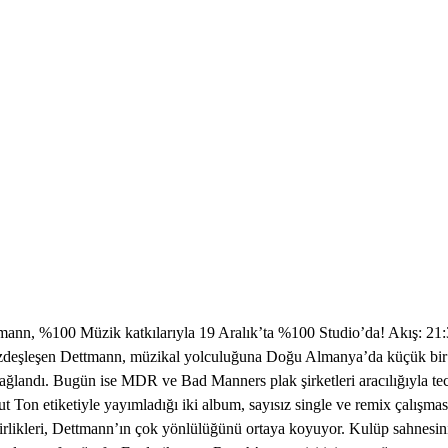
mann, %100 Müzik katkılarıyla 19 Aralık’ta %100 Studio’da! Akış: 2
özdeşleşen Dettmann, müzikal yolculuğuna Doğu Almanya’da küçük bir
 bağlandı. Bugün ise MDR ve Bad Manners plak şirketleri aracılığıyla te
Ton etiketiyle yayımladığı iki album, sayısız single ve remix çalışması
birlikleri, Dettmann’ın çok yönlülüğünü ortaya koyuyor. Kulüp sahnesinin 