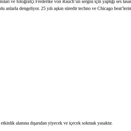
ansları ve fotoğrafçı Frederike von Rauch’un sergisi için yaptığı ses tas
olu anlarla dengeliyor. 25 yılı aşkın süredir techno ve Chicago beat’le
n etkinlik alanına dışarıdan yiyecek ve içecek sokmak yasaktır.