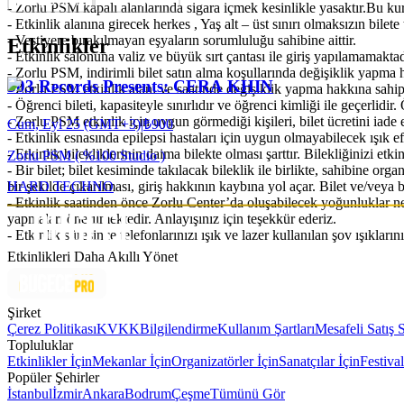
- Zorlu PSM kapalı alanlarında sigara içmek kesinlikle yasaktır.Bu kura
- Etkinlik alanına girecek herkes , Yaş alt – üst sınırı olmaksızın bilete 
- Vestiyere bırakılmayan eşyaların sorumluluğu sahibine aittir.
Etkinlikler
- Etkinlik salonuna valiz ve büyük sırt çantası ile giriş yapılamamaktad
- Zorlu PSM, indirimli bilet satın alma koşullarında değişiklik yapma h
303 Records Presents: CERA KHIN
- Zorlu PSM etkinlik alanı ve saatinde değişiklik yapma hakkına sahipt
- Öğrenci bileti, kapasiteyle sınırlıdır ve öğrenci kimliği ile geçerlidi
- Zorlu PSM etkinlik için uygun görmediği kişileri, bilet ücretini iad
Cum, Eyl 25 (GMT+3)
|
₺900
- Etkinlik esnasında epilepsi hastaları için uygun olmayabilecek ışık ef
- Etkinlik bilekliklerinin daima bilekte olması şarttır. Bilekliğinizi e
Zorlu PSM ( %100 Studio )
- Bir bilet; bilet kesiminde takılacak bileklik ile birlikte, sahibine org
HARD TECHNO
bir şekilde çıkarılması, giriş hakkının kaybına yol açar. Bilet ve/vey
- Etkinlik saatinden önce Zorlu Center’da oluşabilecek yoğunluklar ne
yapmaları önerilmektedir. Anlayışınız için teşekkür ederiz.
- Etkinlik süresince telefonlarınızı ışık ve lazer kullanılan şov ışıklar
Etkinlikleri Daha Akıllı Yönet
Şirket
Çerez Politikası
KVKK
Bilgilendirme
Kullanım Şartları
Mesafeli Satış 
Topluluklar
Etkinlikler İçin
Mekanlar İçin
Organizatörler İçin
Sanatçılar İçin
Festival
Popüler Şehirler
İstanbul
İzmir
Ankara
Bodrum
Çeşme
Tümünü Gör