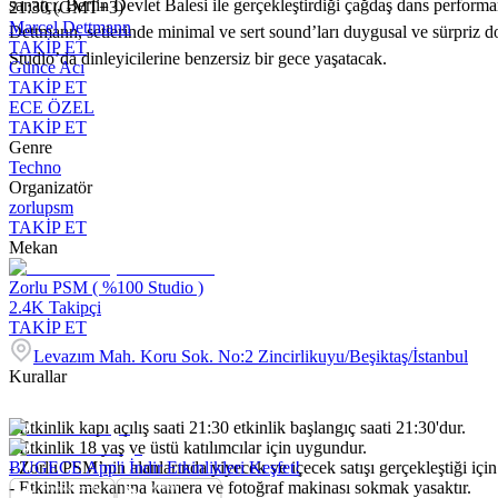
sanatçı, Berlin Devlet Balesi ile gerçekleştirdiği çağdaş dans perform
21:30 (GMT+3)
Marcel Dettmann
Dettmann, setlerinde minimal ve sert sound’ları duygusal ve sürpriz d
TAKİP ET
Studio’da dinleyicilerine benzersiz bir gece yaşatacak.
Günce Acı
TAKİP ET
ECE ÖZEL
TAKİP ET
Genre
Techno
Organizatör
zorlupsm
TAKİP ET
Mekan
Zorlu PSM ( %100 Studio )
2.4K
Takipçi
TAKİP ET
Levazım Mah. Koru Sok. No:2 Zincirlikuyu/Beşiktaş/İstanbul
Kurallar
- Etkinlik kapı açılış saati 21:30 etkinlik başlangıç saati 21:30'dur.
- Etkinlik 18 yaş ve üstü katılımcılar için uygundur.
- Zorlu PSM’nin alanlarında yiyecek ve içecek satışı gerçekleştiği içi
BUGECE App'i İndir Etkinlikleri Keşfet!
- Etkinlik mekanına kamera ve fotoğraf makinası sokmak yasaktır.