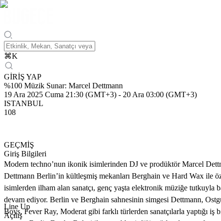
⌘
K
GİRİŞ YAP
%100 Müzik Sunar: Marcel Dettmann
19 Ara 2025 Cuma 21:30 (GMT+3)
-
20 Ara 03:00 (GMT+3)
ISTANBUL
108
GEÇMİŞ
Giriş Bilgileri
Modern techno’nun ikonik isimlerinden DJ ve prodüktör Marcel Dett
Dettmann Berlin’in kültleşmiş mekanları Berghain ve Hard Wax ile 
isimlerden ilham alan sanatçı, genç yaşta elektronik müziğe tutkuyla
devam ediyor. Berlin ve Berghain sahnesinin simgesi Dettmann, Ostgut 
Line Up
Boys, Fever Ray, Moderat gibi farklı türlerden sanatçılarla yaptığı iş 
Açılış