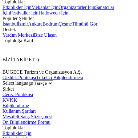
Topluluklar
Etkinlikler İçin
Mekanlar İçin
Organizatörler İçin
Sanatçılar
İçin
Festivaller İçin
Halloween İçin
Popüler Şehirler
İstanbul
İzmir
Ankara
Bodrum
Çeşme
Tümünü Gör
Destek
Yardım Merkezi
Bize Ulaşın
Topluluğa Katıl
BİZİ TAKİP ET :)
BUGECE Turizm ve Organizasyon A.Ş.
Gizlilik Politikası
Tüketici Bilgilendirmesi
Select language
Şirket
Çerez Politikası
KVKK
Bilgilendirme
Kullanım Şartları
Mesafeli Satış Sözleşmesi
Ön Bilgilendirme Formu
Topluluklar
Etkinlikler İçin