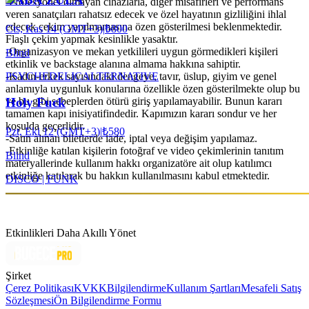
-Profesyonel olmayan cihazlarla, diğer misafirleri ve performans
veren sanatçıları rahatsız edecek ve özel hayatının gizliliğini ihlal
edecek çekim yapılmamasına özen gösterilmesi beklenmektedir.
Cts, Kas 14 (GMT+3)
|
₺800
Flaşlı çekim yapmak kesinlikle yasaktır.
-Organizasyon ve mekan yetkilileri uygun görmedikleri kişileri
Blind
etkinlik ve backstage alanına almama hakkına sahiptir.
PSYCHEDELIC
ALTERNATIVE
-Kadın-erkek sayısındaki dengeye, tavır, üslup, giyim ve genel
anlamıyla uygunluk konularına özellikle özen gösterilmekte olup bu
ve bu gibi sebeplerden ötürü giriş yapılamayabilir. Bunun kararı
Holy Fuck
tamamen kapı inisiyatifindedir. Kapımızın kararı sondur ve her
koşulda geçerlidir.
Pzt, Eki 12 (GMT+3)
|
₺580
-Satın alınan biletlerde iade, iptal veya değişim yapılamaz.
-Etkinliğe katılan kişilerin fotoğraf ve video çekimlerinin tanıtım
Blind
materyallerinde kullanım hakkı organizatöre ait olup katılımcı
etkinliğe katılarak bu hakkın kullanılmasını kabul etmektedir.
DISCO | FUNK
Etkinlikleri Daha Akıllı Yönet
Şirket
Çerez Politikası
KVKK
Bilgilendirme
Kullanım Şartları
Mesafeli Satış
Sözleşmesi
Ön Bilgilendirme Formu