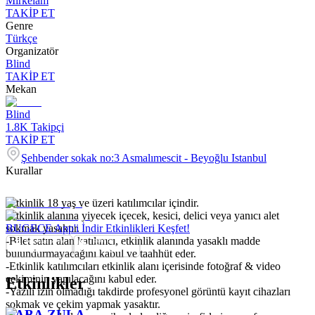
Mirkelam
TAKİP ET
Genre
Türkçe
Organizatör
Blind
TAKİP ET
Mekan
Blind
1.8K
Takipçi
TAKİP ET
Şehbender sokak no:3 Asmalımescit - Beyoğlu Istanbul
Kurallar
-Etkinlik 18 yaş ve üzeri katılımcılar içindir.
-Etkinlik alanına yiyecek içecek, kesici, delici veya yanıcı alet
sokmak yasaktır.
BUGECE App'i İndir Etkinlikleri Keşfet!
-Bilet satın alan katılımcı, etkinlik alanında yasaklı madde
bulundurmayacağını kabul ve taahhüt eder.
-Etkinlik katılımcıları etkinlik alanı içerisinde fotoğraf & video
çekiminin yapılacağını kabul eder.
Etkinlikler
-Yazılı izin olmadığı takdirde profesyonel görüntü kayıt cihazları
sokmak ve çekim yapmak yasaktır.
BABA ZULA