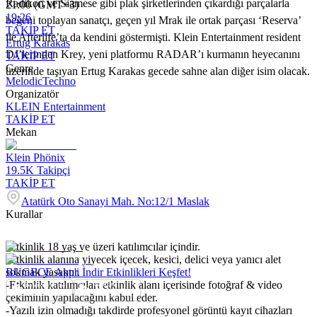
Radikon ve Siamese gibi plak şirketlerinden çıkardığı parçalarla
21:00 (GMT+3)
19:26
beğeni toplayan sanatçı, geçen yıl Mrak ile ortak parçası ‘Reserva’
TAKİP ET
ile Afterlife’ta da kendini göstermişti. Klein Entertainment resident
Ertug Karakas
DJ’lerinden Krey, yeni platformu RADAR’ı kurmanın heyecanını
TAKİP ET
Genre
üzerinde taşıyan Ertug Karakas gecede sahne alan diğer isim olacak.
Melodic
Techno
Organizatör
KLEIN Entertainment
TAKİP ET
Mekan
Klein Phönix
19.5K
Takipçi
TAKİP ET
Atatürk Oto Sanayi Mah. No:12/1 Maslak
Kurallar
-Etkinlik 18 yaş ve üzeri katılımcılar içindir.
-Etkinlik alanına yiyecek içecek, kesici, delici veya yanıcı alet
sokmak yasaktır.
BUGECE App'i İndir Etkinlikleri Keşfet!
-Etkinlik katılımcıları etkinlik alanı içerisinde fotoğraf & video
çekiminin yapılacağını kabul eder.
-Yazılı izin olmadığı takdirde profesyonel görüntü kayıt cihazları