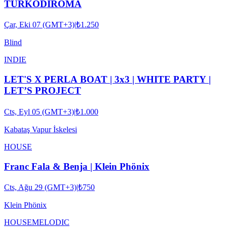
TURKODIROMA
Çar, Eki 07 (GMT+3)
|
₺1.250
Blind
INDIE
LET'S X PERLA BOAT | 3x3 | WHITE PARTY |
LET’S PROJECT
Cts, Eyl 05 (GMT+3)
|
₺1.000
Kabataş Vapur İskelesi
HOUSE
Franc Fala & Benja | Klein Phönix
Cts, Ağu 29 (GMT+3)
|
₺750
Klein Phönix
HOUSE
MELODIC