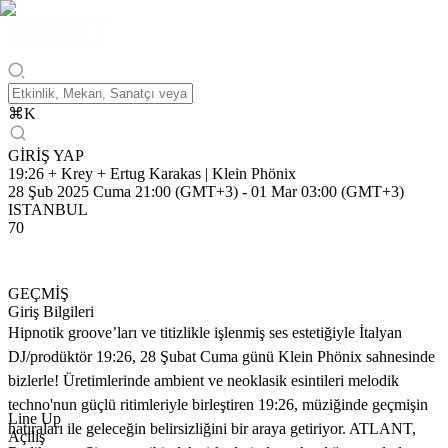
⌘
K
GİRİŞ YAP
19:26 + Krey + Ertug Karakas | Klein Phönix
28 Şub 2025 Cuma 21:00 (GMT+3)
-
01 Mar 03:00 (GMT+3)
ISTANBUL
70
GEÇMİŞ
Giriş Bilgileri
Hipnotik groove’ları ve titizlikle işlenmiş ses estetiğiyle İtalyan
DJ/prodüktör 19:26, 28 Şubat Cuma günü Klein Phönix sahnesinde
bizlerle! Üretimlerinde ambient ve neoklasik esintileri melodik
techno'nun güçlü ritimleriyle birleştiren 19:26, müziğinde geçmişin
Line Up
hatıraları ile geleceğin belirsizliğini bir araya getiriyor. ATLANT,
Açılış