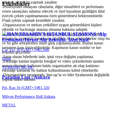
sokmak ve çekim yapmak yasaktır.
Etkinlikler
-Profesyonel olmayan cihazlarla, diğer misafirleri ve performans
veren sanatçıları rahatsız edecek ve özel hayatının gizliliğini ihlal
edecek çekim yapılmamasına özen gösterilmesi beklenmektedir.
Flaşlı çekim yapmak kesinlikle yasaktır.
-Organizasyon ve mekan yetkilileri uygun görmedikleri kişileri
etkinlik ve backstage alanına almama hakkına sahiptir.
ILHAN ERSAHIN’S ISTANBUL SESSIONS ‘Alp
-Kadın-erkek sayısındaki dengeye, tavır, üslup, giyim ve genel
anlamıyla uygunluk konularına özellikle özen gösterilmekte olup bu
Ersönmez-Turgut Alp Bekoğlu- İzzet Kızıl’
ve bu gibi sebeplerden ötürü giriş yapılamayabilir. Bunun kararı
tamamen kapı inisiyatifindedir. Kapımızın kararı sondur ve her
Çar, Eyl 30 (GMT+3)
|
₺1.000
koşulda geçerlidir.
-Satın alınan biletlerde iade, iptal veya değişim yapılamaz.
Blind
-Etkinliğe katılan kişilerin fotoğraf ve video çekimlerinin tanıtım
materyallerinde kullanım hakkı organizatöre ait olup katılımcı
TURKISH MUSIC
etkinliğe katılarak bu hakkın kullanılmasını kabul etmektedir.
-Organizatörün programda, line-up’ta ve bilet fiyatlarında değişiklik
Paradise Lost | Ankara
yapma hakkı saklıdır.
Pzt, Kas 16 (GMT+3)
|
₺1.320
Milyon Performance Hall Ankara
METAL