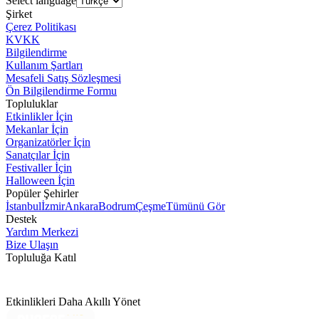
Select language
Şirket
Çerez Politikası
KVKK
Bilgilendirme
Kullanım Şartları
Mesafeli Satış Sözleşmesi
Ön Bilgilendirme Formu
Topluluklar
Etkinlikler İçin
Mekanlar İçin
Organizatörler İçin
Sanatçılar İçin
Festivaller İçin
Halloween İçin
Popüler Şehirler
İstanbul
İzmir
Ankara
Bodrum
Çeşme
Tümünü Gör
Destek
Yardım Merkezi
Bize Ulaşın
Topluluğa Katıl
Etkinlikleri Daha Akıllı Yönet