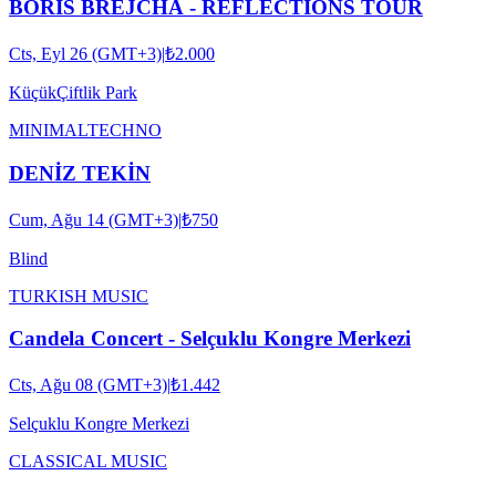
BORIS BREJCHA - REFLECTIONS TOUR
Cts, Eyl 26 (GMT+3)
|
₺2.000
KüçükÇiftlik Park
MINIMAL
TECHNO
DENİZ TEKİN
Cum, Ağu 14 (GMT+3)
|
₺750
Blind
TURKISH MUSIC
Candela Concert - Selçuklu Kongre Merkezi
Cts, Ağu 08 (GMT+3)
|
₺1.442
Selçuklu Kongre Merkezi
CLASSICAL MUSIC