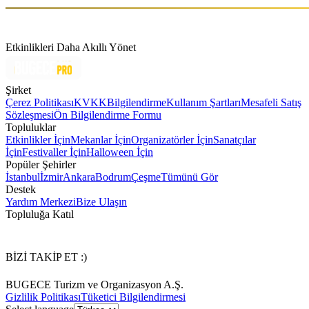
Etkinlikleri Daha Akıllı Yönet
Şirket
Çerez Politikası
KVKK
Bilgilendirme
Kullanım Şartları
Mesafeli Satış
Sözleşmesi
Ön Bilgilendirme Formu
Topluluklar
Etkinlikler İçin
Mekanlar İçin
Organizatörler İçin
Sanatçılar
İçin
Festivaller İçin
Halloween İçin
Popüler Şehirler
İstanbul
İzmir
Ankara
Bodrum
Çeşme
Tümünü Gör
Destek
Yardım Merkezi
Bize Ulaşın
Topluluğa Katıl
BİZİ TAKİP ET :)
BUGECE Turizm ve Organizasyon A.Ş.
Gizlilik Politikası
Tüketici Bilgilendirmesi