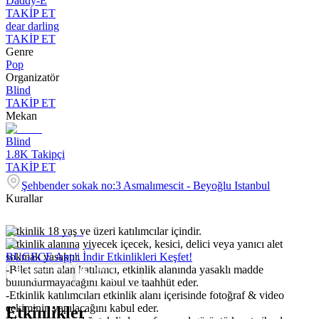
Daddy-E
TAKİP ET
dear darling
TAKİP ET
Genre
Pop
Organizatör
Blind
TAKİP ET
Mekan
Blind
1.8K
Takipçi
TAKİP ET
Şehbender sokak no:3 Asmalımescit - Beyoğlu Istanbul
Kurallar
-Etkinlik 18 yaş ve üzeri katılımcılar içindir.
-Etkinlik alanına yiyecek içecek, kesici, delici veya yanıcı alet
sokmak yasaktır.
BUGECE App'i İndir Etkinlikleri Keşfet!
-Bilet satın alan katılımcı, etkinlik alanında yasaklı madde
bulundurmayacağını kabul ve taahhüt eder.
-Etkinlik katılımcıları etkinlik alanı içerisinde fotoğraf & video
çekiminin yapılacağını kabul eder.
Etkinlikler