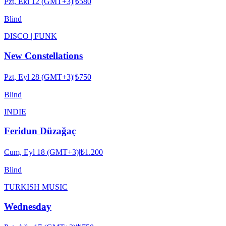
Pzt, Eki 12 (GMT+3)
|
₺580
Blind
DISCO | FUNK
New Constellations
Pzt, Eyl 28 (GMT+3)
|
₺750
Blind
INDIE
Feridun Düzağaç
Cum, Eyl 18 (GMT+3)
|
₺1.200
Blind
TURKISH MUSIC
Wednesday