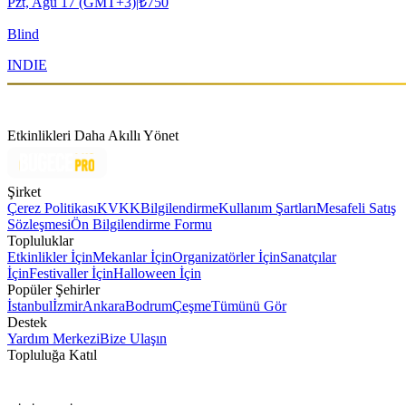
Pzt, Ağu 17 (GMT+3)
|
₺750
Blind
INDIE
Etkinlikleri Daha Akıllı Yönet
Şirket
Çerez Politikası
KVKK
Bilgilendirme
Kullanım Şartları
Mesafeli Satış
Sözleşmesi
Ön Bilgilendirme Formu
Topluluklar
Etkinlikler İçin
Mekanlar İçin
Organizatörler İçin
Sanatçılar
İçin
Festivaller İçin
Halloween İçin
Popüler Şehirler
İstanbul
İzmir
Ankara
Bodrum
Çeşme
Tümünü Gör
Destek
Yardım Merkezi
Bize Ulaşın
Topluluğa Katıl