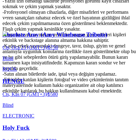
-Yazılı izin olmadığı takdirde profesyonel görüntü kayıt cihazları
sokmak ve çekim yapmak yasaktır.
-Profesyonel olmayan cihazlarla, diğer misafirleri ve performans
veren sanatçıları rahatsız edecek ve özel hayatının gizliliğini ihlal
edecek çekim yapılmamasına özen gösterilmesi beklenmektedir.
Flaşlı çekim yapmak kesinlikle yasaktır.
Absolute Amy (Amy Winehouse Tribute)
-Organizasyon ve mekan yetkilileri uygun görmedikleri kişileri
etkinlik ve backstage alanına almama hakkına sahiptir.
-Kadın-erkek sayısındaki dengeye, tavır, üslup, giyim ve genel
Cts, Oca 23 (GMT+3)
|
₺750
anlamıyla uygunluk konularına özellikle özen gösterilmekte olup bu
ve bu gibi sebeplerden ötürü giriş yapılamayabilir. Bunun kararı
Blind
tamamen kapı inisiyatifindedir. Kapımızın kararı sondur ve her
koşulda geçerlidir.
ROCK
-Satın alınan biletlerde iade, iptal veya değişim yapılamaz.
-Etkinliğe katılan kişilerin fotoğraf ve video çekimlerinin tanıtım
HENGE
materyallerinde kullanım hakkı organizatöre ait olup katılımcı
etkinliğe katılarak bu hakkın kullanılmasını kabul etmektedir.
Cts, Kas 07 (GMT+3)
|
₺580
Blind
ELECTRONIC
Holy Fuck