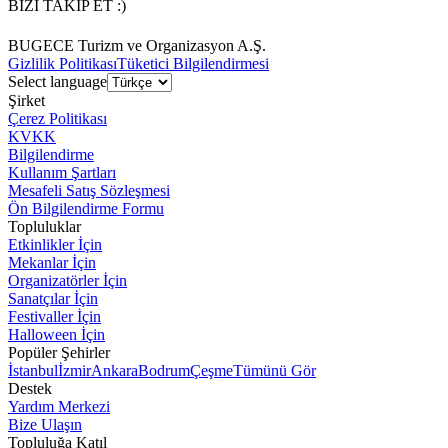
BİZİ TAKİP ET :)
BUGECE Turizm ve Organizasyon A.Ş.
Gizlilik Politikası
Tüketici Bilgilendirmesi
Select language
Şirket
Çerez Politikası
KVKK
Bilgilendirme
Kullanım Şartları
Mesafeli Satış Sözleşmesi
Ön Bilgilendirme Formu
Topluluklar
Etkinlikler İçin
Mekanlar İçin
Organizatörler İçin
Sanatçılar İçin
Festivaller İçin
Halloween İçin
Popüler Şehirler
İstanbul
İzmir
Ankara
Bodrum
Çeşme
Tümünü Gör
Destek
Yardım Merkezi
Bize Ulaşın
Topluluğa Katıl