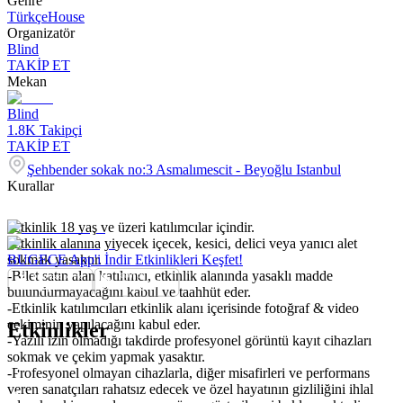
Genre
Türkçe
House
Organizatör
Blind
TAKİP ET
Mekan
Blind
1.8K
Takipçi
TAKİP ET
Şehbender sokak no:3 Asmalımescit - Beyoğlu Istanbul
Kurallar
-Etkinlik 18 yaş ve üzeri katılımcılar içindir.
-Etkinlik alanına yiyecek içecek, kesici, delici veya yanıcı alet
sokmak yasaktır.
BUGECE App'i İndir Etkinlikleri Keşfet!
-Bilet satın alan katılımcı, etkinlik alanında yasaklı madde
bulundurmayacağını kabul ve taahhüt eder.
-Etkinlik katılımcıları etkinlik alanı içerisinde fotoğraf & video
çekiminin yapılacağını kabul eder.
Etkinlikler
-Yazılı izin olmadığı takdirde profesyonel görüntü kayıt cihazları
sokmak ve çekim yapmak yasaktır.
-Profesyonel olmayan cihazlarla, diğer misafirleri ve performans
veren sanatçıları rahatsız edecek ve özel hayatının gizliliğini ihlal