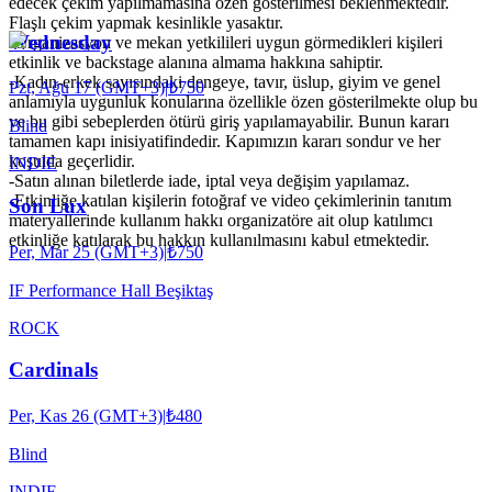
edecek çekim yapılmamasına özen gösterilmesi beklenmektedir.
Flaşlı çekim yapmak kesinlikle yasaktır.
Wednesday
-Organizasyon ve mekan yetkilileri uygun görmedikleri kişileri
etkinlik ve backstage alanına almama hakkına sahiptir.
-Kadın-erkek sayısındaki dengeye, tavır, üslup, giyim ve genel
Pzt, Ağu 17 (GMT+3)
|
₺750
anlamıyla uygunluk konularına özellikle özen gösterilmekte olup bu
ve bu gibi sebeplerden ötürü giriş yapılamayabilir. Bunun kararı
Blind
tamamen kapı inisiyatifindedir. Kapımızın kararı sondur ve her
koşulda geçerlidir.
INDIE
-Satın alınan biletlerde iade, iptal veya değişim yapılamaz.
-Etkinliğe katılan kişilerin fotoğraf ve video çekimlerinin tanıtım
Son Lux
materyallerinde kullanım hakkı organizatöre ait olup katılımcı
etkinliğe katılarak bu hakkın kullanılmasını kabul etmektedir.
Per, Mar 25 (GMT+3)
|
₺750
IF Performance Hall Beşiktaş
ROCK
Cardinals
Per, Kas 26 (GMT+3)
|
₺480
Blind
INDIE