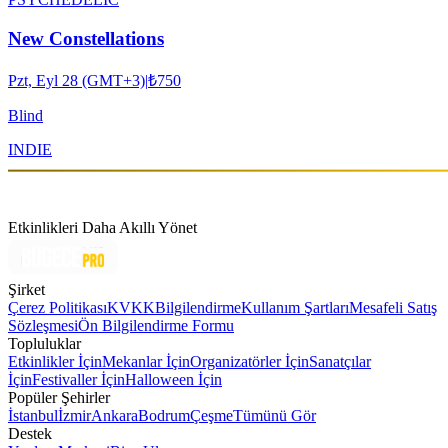
New Constellations
Pzt, Eyl 28 (GMT+3)
|
₺750
Blind
INDIE
Etkinlikleri Daha Akıllı Yönet
Şirket
Çerez Politikası
KVKK
Bilgilendirme
Kullanım Şartları
Mesafeli Satış
Sözleşmesi
Ön Bilgilendirme Formu
Topluluklar
Etkinlikler İçin
Mekanlar İçin
Organizatörler İçin
Sanatçılar
İçin
Festivaller İçin
Halloween İçin
Popüler Şehirler
İstanbul
İzmir
Ankara
Bodrum
Çeşme
Tümünü Gör
Destek