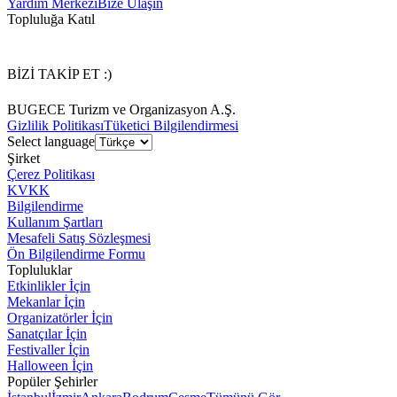
Yardım Merkezi
Bize Ulaşın
Topluluğa Katıl
BİZİ TAKİP ET :)
BUGECE Turizm ve Organizasyon A.Ş.
Gizlilik Politikası
Tüketici Bilgilendirmesi
Select language
Şirket
Çerez Politikası
KVKK
Bilgilendirme
Kullanım Şartları
Mesafeli Satış Sözleşmesi
Ön Bilgilendirme Formu
Topluluklar
Etkinlikler İçin
Mekanlar İçin
Organizatörler İçin
Sanatçılar İçin
Festivaller İçin
Halloween İçin
Popüler Şehirler