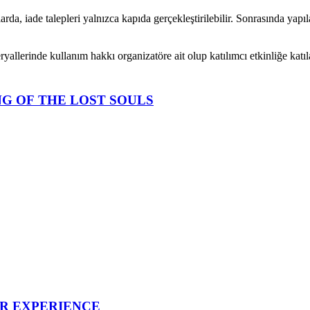
a, iade talepleri yalnızca kapıda gerçekleştirilebilir. Sonrasında yapıl
eryallerinde kullanım hakkı organizatöre ait olup katılımcı etkinliğe kat
G OF THE LOST SOULS
UR EXPERIENCE