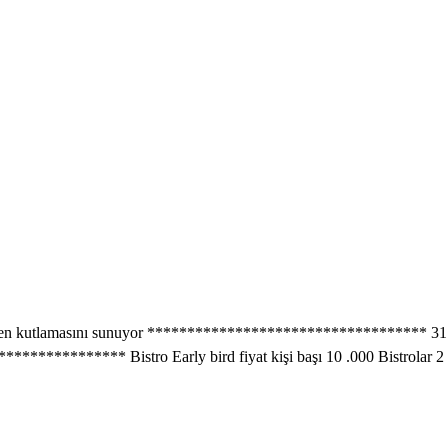
beklenen kutlamasını sunuyor ***********************************
******* Bistro Early bird fiyat kişi başı 10 .000 Bistrolar 2 kislik