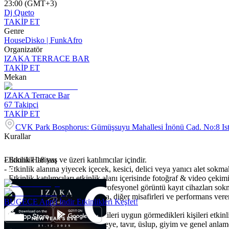
23:00 (GMT+3)
Dj Queto
TAKİP ET
Genre
House
Disko | Funk
Afro
Organizatör
IZAKA TERRACE BAR
TAKİP ET
Mekan
IZAKA Terrace Bar
67
Takipçi
TAKİP ET
CVK Park Bosphorus: Gümüşsuyu Mahallesi İnönü Cad. No:8 Ist
Kurallar
- Etkinlik 18 yaş ve üzeri katılımcılar içindir.
Etkinlik Haritası
- Etkinlik alanına yiyecek içecek, kesici, delici veya yanıcı alet sokma
- Etkinlik katılımcıları etkinlik alanı içerisinde fotoğraf & video çekim
- Yazılı izin olmadığı takdirde profesyonel görüntü kayıt cihazları s
- Profesyonel olmayan cihazlarla, diğer misafirleri ve performans vere
BUGECE App'i İndir Etkinlikleri Keşfet!
yapmak kesinlikle yasaktır.
- Organizasyon ve mekan yetkilileri uygun görmedikleri kişileri etkin
- ⁠Kadın-erkek sayısındaki dengeye, tavır, üslup, giyim ve genel anlam