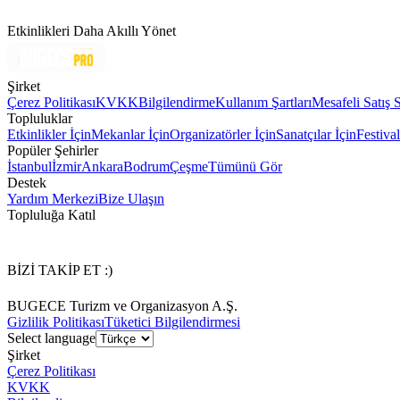
Etkinlikleri Daha Akıllı Yönet
Şirket
Çerez Politikası
KVKK
Bilgilendirme
Kullanım Şartları
Mesafeli Satış 
Topluluklar
Etkinlikler İçin
Mekanlar İçin
Organizatörler İçin
Sanatçılar İçin
Festival
Popüler Şehirler
İstanbul
İzmir
Ankara
Bodrum
Çeşme
Tümünü Gör
Destek
Yardım Merkezi
Bize Ulaşın
Topluluğa Katıl
BİZİ TAKİP ET :)
BUGECE Turizm ve Organizasyon A.Ş.
Gizlilik Politikası
Tüketici Bilgilendirmesi
Select language
Şirket
Çerez Politikası
KVKK