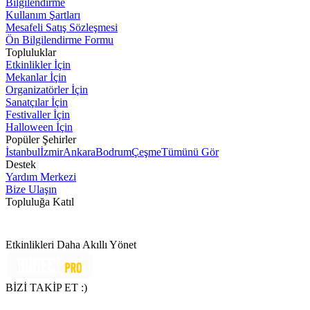
Bilgilendirme
Kullanım Şartları
Mesafeli Satış Sözleşmesi
Ön Bilgilendirme Formu
Topluluklar
Etkinlikler İçin
Mekanlar İçin
Organizatörler İçin
Sanatçılar İçin
Festivaller İçin
Halloween İçin
Popüler Şehirler
İstanbul
İzmir
Ankara
Bodrum
Çeşme
Tümünü Gör
Destek
Yardım Merkezi
Bize Ulaşın
Topluluğa Katıl
Etkinlikleri Daha Akıllı Yönet
BİZİ TAKİP ET :)