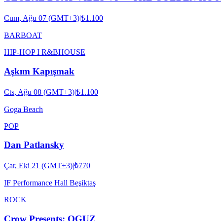
Cum, Ağu 07 (GMT+3)
|
₺1.100
BARBOAT
HIP-HOP I R&B
HOUSE
Aşkım Kapışmak
Cts, Ağu 08 (GMT+3)
|
₺1.100
Goga Beach
POP
Dan Patlansky
Çar, Eki 21 (GMT+3)
|
₺770
IF Performance Hall Beşiktaş
ROCK
Crow Presents: OGUZ