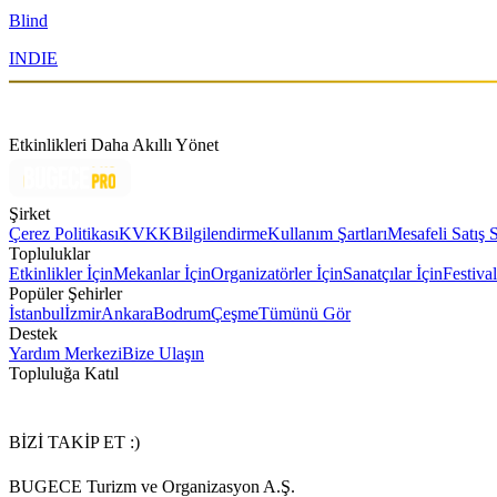
Blind
INDIE
Etkinlikleri Daha Akıllı Yönet
Şirket
Çerez Politikası
KVKK
Bilgilendirme
Kullanım Şartları
Mesafeli Satış 
Topluluklar
Etkinlikler İçin
Mekanlar İçin
Organizatörler İçin
Sanatçılar İçin
Festival
Popüler Şehirler
İstanbul
İzmir
Ankara
Bodrum
Çeşme
Tümünü Gör
Destek
Yardım Merkezi
Bize Ulaşın
Topluluğa Katıl
BİZİ TAKİP ET :)
BUGECE Turizm ve Organizasyon A.Ş.