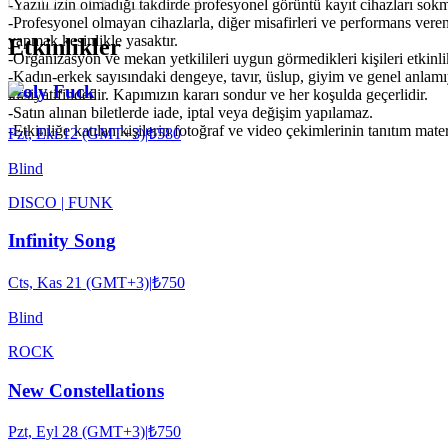
-Yazılı izin olmadığı takdirde profesyonel görüntü kayıt cihazları so
-Profesyonel olmayan cihazlarla, diğer misafirleri ve performans veren
yapmak kesinlikle yasaktır.
Etkinlikler
-Organizasyon ve mekan yetkilileri uygun görmedikleri kişileri etkinl
-Kadın-erkek sayısındaki dengeye, tavır, üslup, giyim ve genel anlam
Holy Fuck
inisiyatifindedir. Kapımızın kararı sondur ve her koşulda geçerlidir.
-Satın alınan biletlerde iade, iptal veya değişim yapılamaz.
-Etkinliğe katılan kişilerin fotoğraf ve video çekimlerinin tanıtım mat
Pzt, Eki 12 (GMT+3)
|
₺580
Blind
DISCO | FUNK
Infinity Song
Cts, Kas 21 (GMT+3)
|
₺750
Blind
ROCK
New Constellations
Pzt, Eyl 28 (GMT+3)
|
₺750