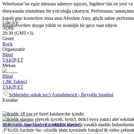
Winehouse’un eşsiz mirasını sahneye taşıyan, İngiltere’nin en yeni ve
dünyasında unutulmaz bir yolculuğa çıkarıyor. Performans; sanatçının e
kapalı gişe konserlere imza atan Absolute Amy, güçlü sahne performan
Line Up
müzikseverlere duygu yüklü ve nostaljik bir gece vaat ediyor.
Açılış
20:30 (GMT+3)
Genre
Rock
Organizatör
Blind
TAKİP ET
Mekan
Blind
1.8K
Takipçi
TAKİP ET
Şehbender sokak no:3 Asmalımescit - Beyoğlu Istanbul
Kurallar
-Etkinlik 18 yaş ve üzeri katılımcılar içindir.
-Etkinlik alanına yiyecek içecek, kesici, delici veya yanıcı alet sokmak
-Bilet satın alan katılımcı, etkinlik alanında yasaklı madde bulundurm
BUGECE App'i İndir Etkinlikleri Keşfet!
-Etkinlik katılımcıları etkinlik alanı içerisinde fotoğraf & video çekim