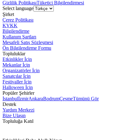
Gizlilik Politikası
Tüketici Bilgilendirmesi
Select language
Şirket
Çerez Politikası
KVKK
Bilgilendirme
Kullanım Şartları
Mesafeli Satış Sözleşmesi
Ön Bilgilendirme Formu
Topluluklar
Etkinlikler İçin
Mekanlar İçin
Organizatörler İçin
Sanatçılar İçin
Festivaller İçin
Halloween İçin
Popüler Şehirler
İstanbul
İzmir
Ankara
Bodrum
Çeşme
Tümünü Gör
Destek
Yardım Merkezi
Bize Ulaşın
Topluluğa Katıl