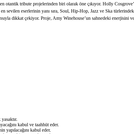
 en otantik tribute projelerinden biri olarak öne çıkıyor. Holly Cosgro
n sevilen eserlerinin yanı sıra, Soul, Hip-Hop, Jazz ve Ska türlerindeki
sıyla dikkat çekiyor. Proje, Amy Winehouse’un sahnedeki enerjisini ve 
 yasaktır.
ayacağını kabul ve taahhüt eder.
inin yapılacağını kabul eder.