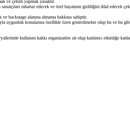
kmak ve çekim yapmak yasaktır.
 sanatçıları rahatsız edecek ve özel hayatının gizliliğini ihlal edecek 
ik ve backstage alanına almama hakkına sahiptir.
ıyla uygunluk konularına özellikle özen gösterilmekte olup bu ve bu gib
eryallerinde kullanım hakkı organizatöre ait olup katılımcı etkinliğe katı