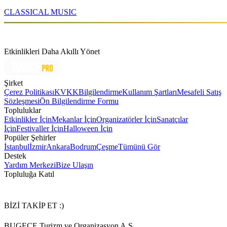
CLASSICAL MUSIC
Etkinlikleri Daha Akıllı Yönet
Şirket
Çerez Politikası
KVKK
Bilgilendirme
Kullanım Şartları
Mesafeli Satış
Sözleşmesi
Ön Bilgilendirme Formu
Topluluklar
Etkinlikler İçin
Mekanlar İçin
Organizatörler İçin
Sanatçılar
İçin
Festivaller İçin
Halloween İçin
Popüler Şehirler
İstanbul
İzmir
Ankara
Bodrum
Çeşme
Tümünü Gör
Destek
Yardım Merkezi
Bize Ulaşın
Topluluğa Katıl
BİZİ TAKİP ET :)
BUGECE Turizm ve Organizasyon A.Ş.