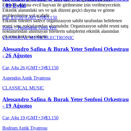
- 09 Eylül
Etkinlik alanına evcil hayvan ile girilmesine izin verilmeyecektir.
Etkinlik alanındaki ses ve ışık düzeni geçici duyma ve görme
problemlerine yol açabilir.
Çar, Eyl 09 (GMT+3)
|
₺3.150
Etkinlik biletleri sadece organizasyon sahibi tarafından belirlenen
resmi satış noktalarından alınmalıdır. Organizasyon sahibi resmi satış
Zelve – Paşabağlar Ören Yeri
noktalarından alınmayan biletlerin sahiplerini etkinlik alanından
çıkarma hakkına sahiptir.
CLASSICAL MUSIC
ELECTRONIC
Alessandro Safina & Burak Yeter Senfoni Orkestrası
- 26 Ağustos
Çar, Ağu 26 (GMT+3)
|
₺3.150
Aspendos Antik Tiyatrosu
CLASSICAL MUSIC
Alessandro Safina & Burak Yeter Senfoni Orkestrası
- 19 Ağustos
Çar, Ağu 19 (GMT+3)
|
₺3.150
Bodrum Antik Tiyatrosu