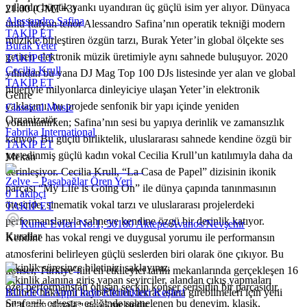
yıllardır büyük yankı uyandıran üç güçlü isim yer alıyor. Dünyaca
21:00 (GMT+3)
Alessandro Safina
ünlü İtalyan tenor Alessandro Safina’nın operatik tekniği modern
TAKİP ET
müzikle birleştiren özgün tarzı, Burak Yeter’in global ölçekte ses
Burak Yeter
getiren elektronik müzik üretimiyle aynı sahnede buluşuyor. 2020
TAKİP ET
Cecilia Krull
yılından bu yana DJ Mag Top 100 DJs listesinde yer alan ve global
TAKİP ET
hitleriyle milyonlarca dinleyiciye ulaşan Yeter’in elektronik
Genre
yaklaşımı, bu projede senfonik bir yapı içinde yeniden
Classical Music
Organizatör
yorumlanırken; Safina’nın sesi bu yapıya derinlik ve zamansızlık
Fabrika International
katıyor. Bu güçlü birliktelik, uluslararası sahnede kendine özgü bir
TAKİP ET
yer edinmiş güçlü kadın vokal Cecilia Krull’un katılımıyla daha da
Mekan
derinleşiyor. Cecilia Krull, “La Casa de Papel” dizisinin ikonik
Zelve – Paşabağlar Ören Yeri
parçası “My Life is Going On” ile dünya çapında tanınmasının
0
Takipçi
ötesinde, sinematik vokal tarzı ve uluslararası projelerdeki
TAKİP ET
performanslarıyla sahneye kendine özgü bir derinlik katıyor.
Kume Evleri No:1, 50180 Aktepe/Avanos/Nevşehir
Kurallar
Kendine has vokal rengi ve duygusal yorumu ile performansın
atmosferini belirleyen güçlü seslerden biri olarak öne çıkıyor. Bu
Etkinlik süresince biletinizi saklayınız.
konser, Türkiye’nin en etkileyici tarihi mekanlarında gerçekleşen 16
Etkinlik alanına giriş yapan seyirciler, alandan çıkış yapmaları
özel performanstan oluşan seçkin konser serisinin bir parçasıdır.
halinde haklarını kaybederler, tekrar alana girebilmeleri için yeni
BUGECE App'i İndir Etkinlikleri Keşfet!
Senfonik orkestra eşliğinde sahnelenen bu deneyim, klasik,
bilet satın almaları gerekmektedir.