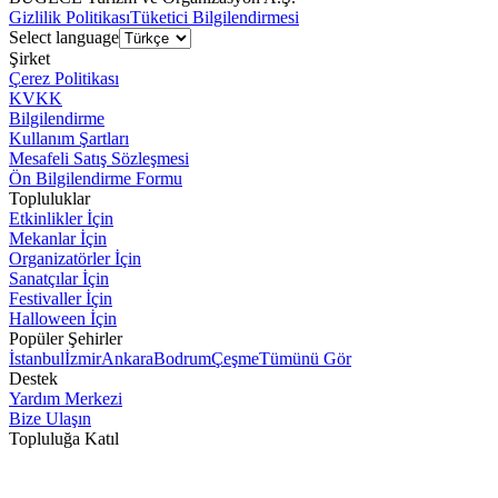
Gizlilik Politikası
Tüketici Bilgilendirmesi
Select language
Şirket
Çerez Politikası
KVKK
Bilgilendirme
Kullanım Şartları
Mesafeli Satış Sözleşmesi
Ön Bilgilendirme Formu
Topluluklar
Etkinlikler İçin
Mekanlar İçin
Organizatörler İçin
Sanatçılar İçin
Festivaller İçin
Halloween İçin
Popüler Şehirler
İstanbul
İzmir
Ankara
Bodrum
Çeşme
Tümünü Gör
Destek
Yardım Merkezi
Bize Ulaşın
Topluluğa Katıl