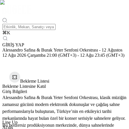
⌘
K
GİRİŞ YAP
Alessandro Safina & Burak Yeter Senfoni Orkestrası - 12 Ağustos
12 Ağu 2026 Çarşamba 21:00 (GMT+3)
-
12 Ağu 23:45 (GMT+3)
Bekleme Listesi
Bekleme Listesine Katıl
Giriş Bilgileri
Alessandro Safina & Burak Yeter Senfoni Orkestrası, klasik müziğin
zamansız gücünü modern elektronik dokunuşlar ve çağdaş sahne
performanslarıyla buluşturan, Türkiye’nin en etkileyici tarihi
mekanlarında hayat bulan özel bir konser serisiyle sahnelere geliyor.
Line Up
Bu benzersiz prodüksiyonun merkezinde, dünya sahnelerinde
Açılış