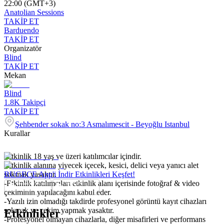
22:00 (GMT+3)
Anatolian Sessions
TAKİP ET
Barduendo
TAKİP ET
Organizatör
Blind
TAKİP ET
Mekan
Blind
1.8K
Takipçi
TAKİP ET
Şehbender sokak no:3 Asmalımescit - Beyoğlu Istanbul
Kurallar
-Etkinlik 18 yaş ve üzeri katılımcılar içindir.
-Etkinlik alanına yiyecek içecek, kesici, delici veya yanıcı alet
sokmak yasaktır.
BUGECE App'i İndir Etkinlikleri Keşfet!
-Etkinlik katılımcıları etkinlik alanı içerisinde fotoğraf & video
çekiminin yapılacağını kabul eder.
-Yazılı izin olmadığı takdirde profesyonel görüntü kayıt cihazları
sokmak ve çekim yapmak yasaktır.
Etkinlikler
-Profesyonel olmayan cihazlarla, diğer misafirleri ve performans