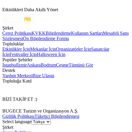
Etkinlikleri Daha Akıllı Yönet
Şirket
Çerez Politikası
KVKK
Bilgilendirme
Kullanım Şartları
Mesafeli Satış
Sözleşmesi
Ön Bilgilendirme Formu
Topluluklar
Etkinlikler İçin
Mekanlar İçin
Organizatörler İçin
Sanatçılar
İçin
Festivaller İçin
Halloween İçin
Popüler Şehirler
İstanbul
İzmir
Ankara
Bodrum
Çeşme
Tümünü Gör
Destek
Yardım Merkezi
Bize Ulaşın
Topluluğa Katıl
BİZİ TAKİP ET :)
BUGECE Turizm ve Organizasyon A.Ş.
Gizlilik Politikası
Tüketici Bilgilendirmesi
Select language
Şirket