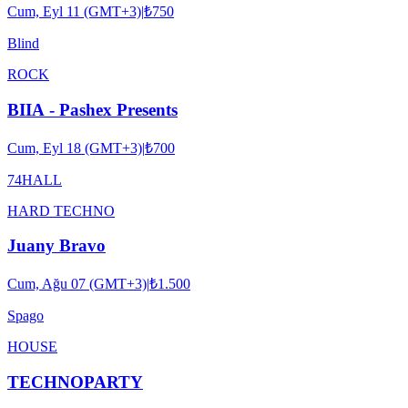
Cum, Eyl 11 (GMT+3)
|
₺750
Blind
ROCK
BIIA - Pashex Presents
Cum, Eyl 18 (GMT+3)
|
₺700
74HALL
HARD TECHNO
Juany Bravo
Cum, Ağu 07 (GMT+3)
|
₺1.500
Spago
HOUSE
TECHNOPARTY