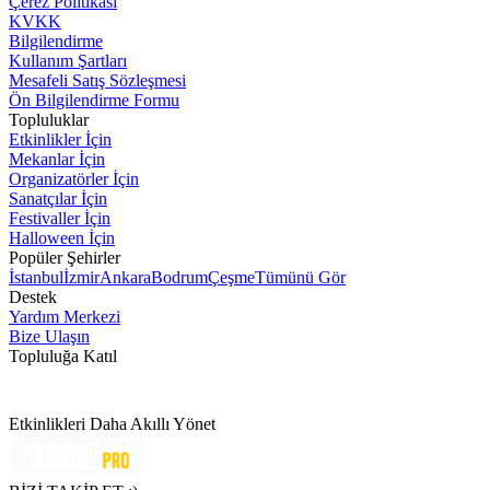
Çerez Politikası
KVKK
Bilgilendirme
Kullanım Şartları
Mesafeli Satış Sözleşmesi
Ön Bilgilendirme Formu
Topluluklar
Etkinlikler İçin
Mekanlar İçin
Organizatörler İçin
Sanatçılar İçin
Festivaller İçin
Halloween İçin
Popüler Şehirler
İstanbul
İzmir
Ankara
Bodrum
Çeşme
Tümünü Gör
Destek
Yardım Merkezi
Bize Ulaşın
Topluluğa Katıl
Etkinlikleri Daha Akıllı Yönet