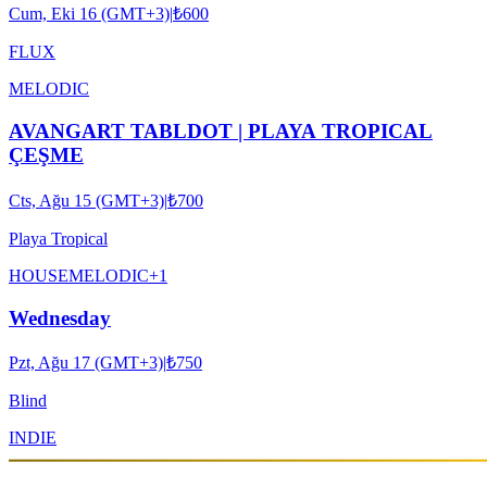
Cum, Eki 16 (GMT+3)
|
₺600
FLUX
MELODIC
AVANGART TABLDOT | PLAYA TROPICAL
ÇEŞME
Cts, Ağu 15 (GMT+3)
|
₺700
Playa Tropical
HOUSE
MELODIC
+
1
Wednesday
Pzt, Ağu 17 (GMT+3)
|
₺750
Blind
INDIE