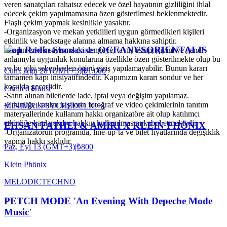
veren sanatçıları rahatsız edecek ve özel hayatının gizliliğini ihlal
edecek çekim yapılmamasına özen gösterilmesi beklenmektedir.
Flaşlı çekim yapmak kesinlikle yasaktır.
-Organizasyon ve mekan yetkilileri uygun görmedikleri kişileri
etkinlik ve backstage alanına almama hakkına sahiptir.
Gop Radio Showcase: OCEANVSORIENTALIS
-Kadın-erkek sayısındaki dengeye, tavır, üslup, giyim ve genel
anlamıyla uygunluk konularına özellikle özen gösterilmekte olup bu
ve bu gibi sebeplerden ötürü giriş yapılamayabilir. Bunun kararı
Cum, Ağu 28 (GMT+3)
|
₺1.000
tamamen kapı inisiyatifindedir. Kapımızın kararı sondur ve her
koşulda geçerlidir.
Curated House
-Satın alınan biletlerde iade, iptal veya değişim yapılamaz.
-Etkinliğe katılan kişilerin fotoğraf ve video çekimlerinin tanıtım
MINIMAL
PSYCHEDELIC
+
1
materyallerinde kullanım hakkı organizatöre ait olup katılımcı
etkinliğe katılarak bu hakkın kullanılmasını kabul etmektedir.
EHSAN FATHEI & AMIRI X KLEIN PHÖNIX
-Organizatörün programda, line-up’ta ve bilet fiyatlarında değişiklik
yapma hakkı saklıdır.
Paz, Eyl 13 (GMT+3)
|
₺800
Klein Phönix
MELODIC
TECHNO
PETCH MODE 'An Evening With Depeche Mode
Music'