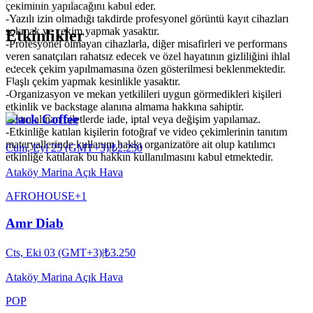
çekiminin yapılacağını kabul eder.
-Yazılı izin olmadığı takdirde profesyonel görüntü kayıt cihazları
sokmak ve çekim yapmak yasaktır.
Etkinlikler
-Profesyonel olmayan cihazlarla, diğer misafirleri ve performans
veren sanatçıları rahatsız edecek ve özel hayatının gizliliğini ihlal
edecek çekim yapılmamasına özen gösterilmesi beklenmektedir.
Flaşlı çekim yapmak kesinlikle yasaktır.
-Organizasyon ve mekan yetkilileri uygun görmedikleri kişileri
etkinlik ve backstage alanına almama hakkına sahiptir.
Black Coffee
-Satın alınan biletlerde iade, iptal veya değişim yapılamaz.
-Etkinliğe katılan kişilerin fotoğraf ve video çekimlerinin tanıtım
materyallerinde kullanım hakkı organizatöre ait olup katılımcı
Cum, Eyl 25 (GMT+3)
|
₺2.250
etkinliğe katılarak bu hakkın kullanılmasını kabul etmektedir.
Ataköy Marina Açık Hava
AFRO
HOUSE
+
1
Amr Diab
Cts, Eki 03 (GMT+3)
|
₺3.250
Ataköy Marina Açık Hava
POP