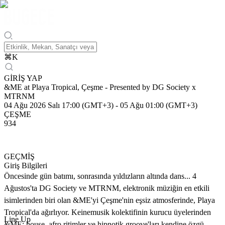
⌘
K
GİRİŞ YAP
&ME at Playa Tropical, Çeşme - Presented by DG Society x
MTRNM
04 Ağu 2026 Salı 17:00 (GMT+3)
-
05 Ağu 01:00 (GMT+3)
ÇEŞME
934
GEÇMİŞ
Giriş Bilgileri
Öncesinde gün batımı, sonrasında yıldızların altında dans... 4
Ağustos'ta DG Society ve MTRNM, elektronik müziğin en etkili
isimlerinden biri olan &ME'yi Çeşme'nin eşsiz atmosferinde, Playa
Tropical'da ağırlıyor. Keinemusik kolektifinin kurucu üyelerinden
Line Up
&ME; house, afro ritimler ve hipnotik groove'ları kendine özgü