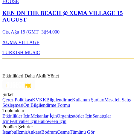
HOUSE
KEN ON THE BEACH @ XUMA VILLAGE 15
AUGUST
Cts, Ağu 15 (GMT+3)
|
₺4.000
XUMA VILLAGE
TURKISH MUSIC
Etkinlikleri Daha Akıllı Yönet
Şirket
Çerez Politikası
KVKK
Bilgilendirme
Kullanım Şartları
Mesafeli Satış
Sözleşmesi
Ön Bilgilendirme Formu
Topluluklar
Etkinlikler İçin
Mekanlar İçin
Organizatörler İçin
Sanatçılar
İçin
Festivaller İçin
Halloween İçin
Popüler Şehirler
İstanbul
İzmir
Ankara
Bodrum
Çeşme
Tümünü Gör