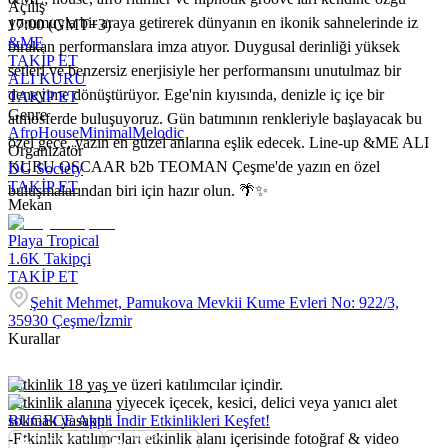
Açılış
yorumuyla bir araya getirerek dünyanın en ikonik sahnelerinde iz
17:00 (GMT+3)
&ME
bırakan performanslara imza atıyor. Duygusal derinliği yüksek
TAKİP ET
setleri ve benzersiz enerjisiyle her performansını unutulmaz bir
ALI KURU
deneyime dönüştürüyor. Ege'nin kıyısında, denizle iç içe bir
TAKİP ET
Genre
atmosferde buluşuyoruz. Gün batımının renkleriyle başlayacak bu
Afro
House
Minimal
Melodic
özel gece, yazın en güzel anlarına eşlik edecek. Line-up &ME ALI
Organizatör
KURU OSCAAR b2b TEOMAN Çeşme'de yazın en özel
DG Society
TAKİP ET
buluşmalarından biri için hazır olun. 🌴✨
Mekan
Playa Tropical
1.6K
Takipçi
TAKİP ET
Şehit Mehmet, Pamukova Mevkii Kume Evleri No: 922/3,
35930 Çeşme/İzmir
Kurallar
-Etkinlik 18 yaş ve üzeri katılımcılar içindir.
-Etkinlik alanına yiyecek içecek, kesici, delici veya yanıcı alet
sokmak yasaktır.
BUGECE App'i İndir Etkinlikleri Keşfet!
-Etkinlik katılımcıları etkinlik alanı içerisinde fotoğraf & video