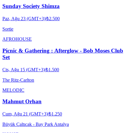
Sunday Society Shimza
Paz, Ağu 23 (GMT+3)
|
₺2.500
Sortie
AFRO
HOUSE
Picnic & Gathering : Afterglow - Bob Moses Club
Set
Cts, Ağu 15 (GMT+3)
|
₺1.500
The Ritz-Carlton
MELODIC
Mahmut Orhan
Cum, Ağu 21 (GMT+3)
|
₺1.250
Büyük Çaltıcak - Bay Park Antalya