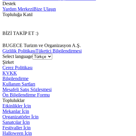
Destek
Yardım Merkezi
Bize Ulaşın
Topluluğa Katıl
BİZİ TAKİP ET :)
BUGECE Turizm ve Organizasyon A.Ş.
Gizlilik Politikası
Tüketici Bilgilendirmesi
Select language
Şirket
Çerez Politikası
KVKK
Bilgilendirme
Kullanım Şartları
Mesafeli Satış Sözleşmesi
Ön Bilgilendirme Formu
Topluluklar
Etkinlikler İçin
Mekanlar İçin
Organizatörler İçin
Sanatçılar İçin
Festivaller İçin
Halloween İçin