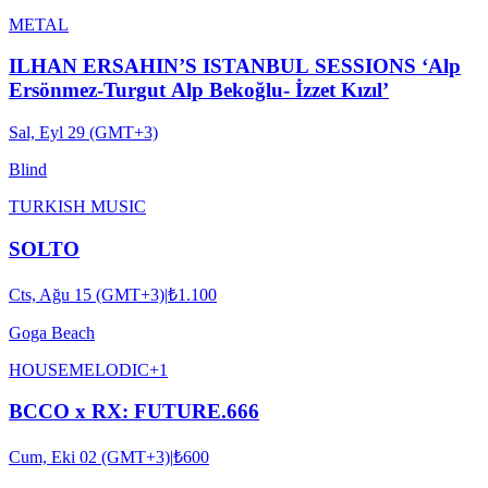
METAL
ILHAN ERSAHIN’S ISTANBUL SESSIONS ‘Alp
Ersönmez-Turgut Alp Bekoğlu- İzzet Kızıl’
Sal, Eyl 29 (GMT+3)
Blind
TURKISH MUSIC
SOLTO
Cts, Ağu 15 (GMT+3)
|
₺1.100
Goga Beach
HOUSE
MELODIC
+
1
BCCO x RX: FUTURE.666
Cum, Eki 02 (GMT+3)
|
₺600