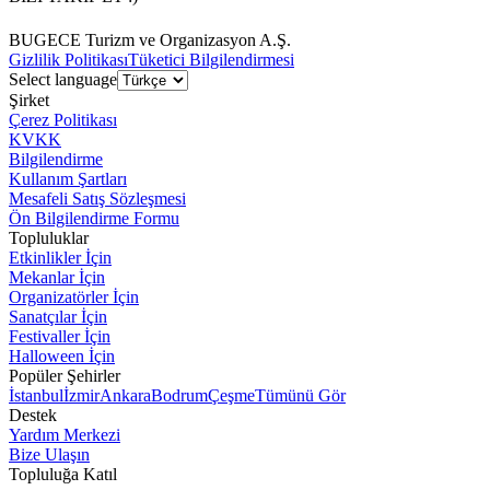
BUGECE Turizm ve Organizasyon A.Ş.
Gizlilik Politikası
Tüketici Bilgilendirmesi
Select language
Şirket
Çerez Politikası
KVKK
Bilgilendirme
Kullanım Şartları
Mesafeli Satış Sözleşmesi
Ön Bilgilendirme Formu
Topluluklar
Etkinlikler İçin
Mekanlar İçin
Organizatörler İçin
Sanatçılar İçin
Festivaller İçin
Halloween İçin
Popüler Şehirler
İstanbul
İzmir
Ankara
Bodrum
Çeşme
Tümünü Gör
Destek
Yardım Merkezi
Bize Ulaşın
Topluluğa Katıl