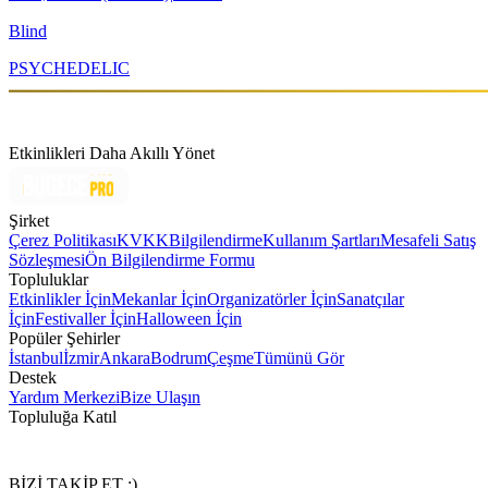
Blind
PSYCHEDELIC
Etkinlikleri Daha Akıllı Yönet
Şirket
Çerez Politikası
KVKK
Bilgilendirme
Kullanım Şartları
Mesafeli Satış
Sözleşmesi
Ön Bilgilendirme Formu
Topluluklar
Etkinlikler İçin
Mekanlar İçin
Organizatörler İçin
Sanatçılar
İçin
Festivaller İçin
Halloween İçin
Popüler Şehirler
İstanbul
İzmir
Ankara
Bodrum
Çeşme
Tümünü Gör
Destek
Yardım Merkezi
Bize Ulaşın
Topluluğa Katıl
BİZİ TAKİP ET :)