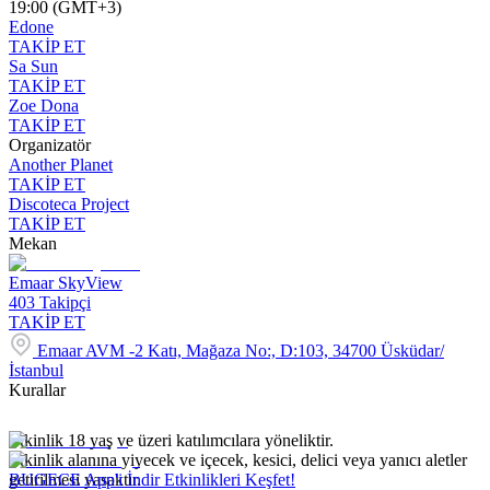
19:00 (GMT+3)
Edone
TAKİP ET
Sa Sun
TAKİP ET
Zoe Dona
TAKİP ET
Organizatör
Another Planet
TAKİP ET
Discoteca Project
TAKİP ET
Mekan
Emaar SkyView
403
Takipçi
TAKİP ET
Emaar AVM -2 Katı, Mağaza No:, D:103, 34700 Üsküdar/
İstanbul
Kurallar
Etkinlik 18 yaş ve üzeri katılımcılara yöneliktir.
Etkinlik alanına yiyecek ve içecek, kesici, delici veya yanıcı aletler
getirilmesi yasaktır.
BUGECE App'i İndir Etkinlikleri Keşfet!