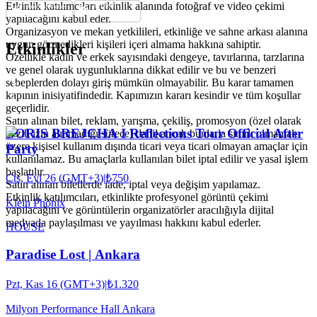
Etkinlik katılımcıları etkinlik alanında fotoğraf ve video çekimi
yapılacağını kabul eder.
Organizasyon ve mekan yetkilileri, etkinliğe ve sahne arkası alanına
uygun görmedikleri kişileri içeri almama hakkına sahiptir.
Etkinlikler
Özellikle kadın ve erkek sayısındaki dengeye, tavırlarına, tarzlarına
ve genel olarak uygunluklarına dikkat edilir ve bu ve benzeri
sebeplerden dolayı giriş mümkün olmayabilir. Bu karar tamamen
kapının inisiyatifindedir. Kapımızın kararı kesindir ve tüm koşullar
geçerlidir.
Satın alınan bilet, reklam, yarışma, çekiliş, promosyon (özel olarak
BORIS BREJCHA I Reflections Tour Official After
yazılı izin alınmadığı sürece) dahil ancak bunlarla sınırlı olmamak
üzere kişisel kullanım dışında ticari veya ticari olmayan amaçlar için
Party
kullanılamaz. Bu amaçlarla kullanılan bilet iptal edilir ve yasal işlem
başlatılır.
Cts, Eyl 26 (GMT+3)
|
₺750
Satın alınan biletlerde iade, iptal veya değişim yapılamaz.
Etkinlik katılımcıları, etkinlikte profesyonel görüntü çekimi
Klein Phönix
yapılacağını ve görüntülerin organizatörler aracılığıyla dijital
medyada paylaşılması ve yayılması hakkını kabul ederler.
HOUSE
Paradise Lost | Ankara
Pzt, Kas 16 (GMT+3)
|
₺1.320
Milyon Performance Hall Ankara