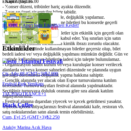
- Kapı Açılış: 16.00
Etkinlik Haritası
- Konser düzeni, tribünler hariç ayakta düzendir.
- 7 yaş ve üzeri ziyaretçiler bilete tabidir.
- Satın alınan biletlerde iptal, iade, değişiklik yapılamaz.
- İstanbul Festivali esnek/kombine biletleri bu konserde geçerli
BUGECE App'i İndir Etkinlikleri Keşfet!
değildir.
- Kullanıcı satın almış olduğu biletler için etkinlik için geçerli olan
yaş sınırı kurallarına uyduğunu kabul eder. Yaş sınırları için satın
alınan biletin etkinlik mekanında kimlik ibrazı zorunlu olacaktır.
Etkinlikler
- Gününde ve saatinde kullanılmayan biletler geçersiz olup, bilet
bedeli iadesi ve/ veya değişiklik yapılması mümkün değildir. Gün ve
saatinde kullanılmayan biletlerin iadesi için talepte bulunulamaz.
Tiesto - İstanbul Festivali
- Organizasyon sahibi kurum ve/veya kuruluşlar konser verilecek
alanlarda ve/veya konser sahneleri düzeninde ve planında uygun
Cts, Ağu 08 (GMT+3)
|
₺2.000
gördüğü durumlarda değişiklik yapma hakkına sahiptir.
- Gençlik alanında yer alacak olan Espor turnuvalarına katılım
Festival Park Yenikapı
ücretsizdir. Turnuva kayıtları festival alanında yapılmaktadır.
Seçtiğiniz turnuvaya doluluk oranına göre sıra alarak katılım
TECHNO
TRANCE
+
1
sağlayabilirsiniz.
- Festival alanına dışarıdan yiyecek ve içecek getirilmesi yasaktır.
Black Coffee
Yiyecek içecek ihtiyaçlarınızı festival alanındaki kafe, restoran vb.
satış noktalarından satın alarak temin edebilirsiniz.
Cum, Eyl 25 (GMT+3)
|
₺2.250
Ataköy Marina Açık Hava