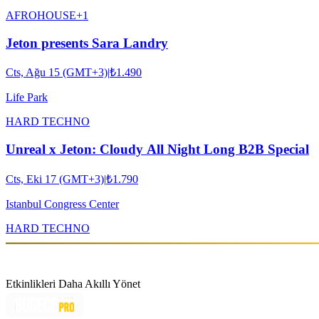
AFRO
HOUSE
+
1
Jeton presents Sara Landry
Cts, Ağu 15 (GMT+3)
|
₺1.490
Life Park
HARD TECHNO
Unreal x Jeton: Cloudy All Night Long B2B Special
Cts, Eki 17 (GMT+3)
|
₺1.790
Istanbul Congress Center
HARD TECHNO
Etkinlikleri Daha Akıllı Yönet