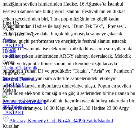
müziğinin sevilen isimlerinden Hadise, 16 Ağustos’ta İstanbul
Festivali sahnesinde buluşuyor! İstanbul Festivali'nin en dikkat
çeken gecelerinden biri, Türk pop müziğinin en güçlü kadın
Line Up
sanatçılarından Hadise ile başlıyor. "Düm Tek Tek", "Prenses",
Açılış
"Sıfır Tolerans" ve daha birçok hit şarkısıyla sahneye çıkacak
21:30 (GMT+3)
Argy
Hadise, güçlü performansı ve enerjisiyle festival alanını ısıtacak.
TAKİP ET
Gecenin devamında ise elektronik müzik dünyasının son yıllardaki
Hadise
en dikkat çeken isimlerinden ARGY sahneyi devralacak. Melodik
TAKİP ET
Genre
techno ve hypnotic house sound'unu kendine özgü tarzıyla
Techno
Elektronik
buluşturan Yunan DJ ve prodüktör; "Tataki", "Aria" ve "Pantheon"
Organizatör
gibi parçalarının yanı sıra Afterlife sahnelerindeki etkileyici
İstanbul Festivali
TAKİP ET
performanslarıyla milyonlarca dinleyiciye ulaştı. Popun en sevilen
Mekan
hitlerinden elektronik müziğin en güçlü setlerinden birine uzanan bu
özel gece, İstanbul Festivali'nin kaçırılmayacak buluşmalarından biri
Festival Park Yenikapı
885
Takipçi
olmaya hazırlanıyor. 16.00 Kapı Açılış 21.30 Hadise 23:00 Argy
TAKİP ET
Aksaray, Kennedy Cad. No:46, 34096 Fatih/İstanbul
Kurallar