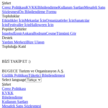
Şirket
Çerez Politikası
KVKK
Bilgilendirme
Kullanım Şartları
Mesafeli Satış
Sözleşmesi
Ön Bilgilendirme Formu
Topluluklar
Etkinlikler İçin
Mekanlar İçin
Organizatörler İçin
Sanatçılar
İçin
Festivaller İçin
Halloween İçin
Popüler Şehirler
İstanbul
İzmir
Ankara
Bodrum
Çeşme
Tümünü Gör
Destek
Yardım Merkezi
Bize Ulaşın
Topluluğa Katıl
BİZİ TAKİP ET :)
BUGECE Turizm ve Organizasyon A.Ş.
Gizlilik Politikası
Tüketici Bilgilendirmesi
Select language
Şirket
Çerez Politikası
KVKK
Bilgilendirme
Kullanım Şartları
Mesafeli Satış Sözleşmesi