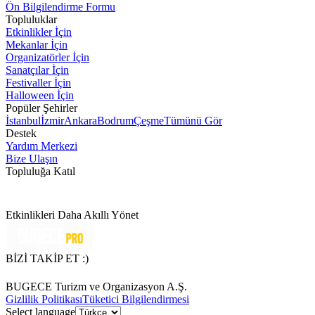
Ön Bilgilendirme Formu
Topluluklar
Etkinlikler İçin
Mekanlar İçin
Organizatörler İçin
Sanatçılar İçin
Festivaller İçin
Halloween İçin
Popüler Şehirler
İstanbul
İzmir
Ankara
Bodrum
Çeşme
Tümünü Gör
Destek
Yardım Merkezi
Bize Ulaşın
Topluluğa Katıl
Etkinlikleri Daha Akıllı Yönet
BİZİ TAKİP ET :)
BUGECE Turizm ve Organizasyon A.Ş.
Gizlilik Politikası
Tüketici Bilgilendirmesi
Select language