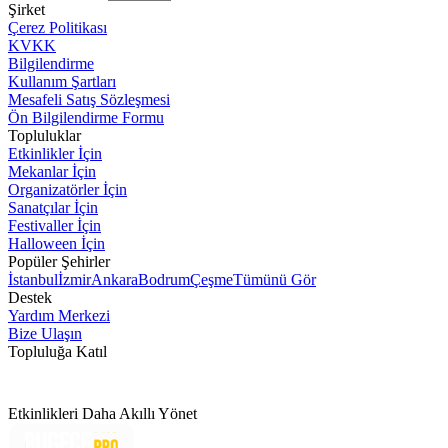
Şirket
Çerez Politikası
KVKK
Bilgilendirme
Kullanım Şartları
Mesafeli Satış Sözleşmesi
Ön Bilgilendirme Formu
Topluluklar
Etkinlikler İçin
Mekanlar İçin
Organizatörler İçin
Sanatçılar İçin
Festivaller İçin
Halloween İçin
Popüler Şehirler
İstanbul
İzmir
Ankara
Bodrum
Çeşme
Tümünü Gör
Destek
Yardım Merkezi
Bize Ulaşın
Topluluğa Katıl
Etkinlikleri Daha Akıllı Yönet