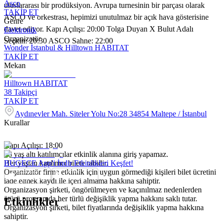
Asco
uluslararası bir prodüksiyon. Avrupa turnesinin bir parçası olarak
TAKİP ET
ASCO ve orkestrası, hepimizi unutulmaz bir açık hava gösterisine
Genre
davet ediyor. Kapı Açılışı: 20:00 Tolga Duyan X Bulut Adalı
Elektronik
Organizatör
Seçkin: 20:30 ASCO Sahne: 22:00
Wonder İstanbul & Hilltown HABITAT
TAKİP ET
Mekan
Hilltown HABITAT
38
Takipçi
TAKİP ET
Aydınevler Mah. Siteler Yolu No:28 34854 Maltepe / İstanbul
Kurallar
Kapı Açılışı: 18:00
16 yaş altı katılımcılar etkinlik alanına giriş yapamaz.
Her yaştan katılımcı bilete tabidir.
BUGECE App'i İndir Etkinlikleri Keşfet!
Organizatör firma etkinlik için uygun görmediği kişileri bilet ücretini
iade etmek kaydı ile içeri almama hakkına sahiptir.
Organizasyon şirketi, öngörülmeyen ve kaçınılmaz nedenlerden
ötürü programda her türlü değişiklik yapma hakkını saklı tutar.
Etkinlikler
Organizasyon şirketi, bilet fiyatlarında değişiklik yapma hakkına
sahiptir.