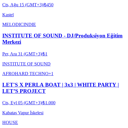
Cts, Ağu 15 (GMT+3)
|
₺450
Kastel
MELODIC
INDIE
INSTITUTE OF SOUND - DJ/Produksiyon Eğitim
Merkezi
Per, Ara 31 (GMT+3)
|
₺1
INSTITUTE OF SOUND
AFRO
HARD TECHNO
+
1
LET'S X PERLA BOAT | 3x3 | WHITE PARTY |
LET’S PROJECT
Cts, Eyl 05 (GMT+3)
|
₺1.000
Kabataş Vapur İskelesi
HOUSE