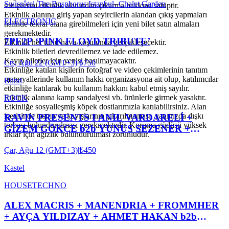
Swissôtel The Bosphorus Istanbul- Chalet Garden
sahiplerini etkinlik alanından çıkarma hakkına sahiptir.
Etkinlik alanına giriş yapan seyircilerin alandan çıkış yapmaları
ELECTRONIC
halinde tekrar alana girebilmeleri için yeni bilet satın almaları
gerekmektedir.
7PF2P ‘PINK FLOYD TRIBUTE’
Etkinlik her türlü hava koşulunda gerçekleşecektir.
Etkinlik biletleri devredilemez ve iade edilemez.
Kayıp biletler için yenisi basılmayacaktır.
Cts, Ağu 22 (GMT+3)
|
₺750
Etkinliğe katılan kişilerin fotoğraf ve video çekimlerinin tanıtım
materyallerinde kullanım hakkı organizasyona ait olup, katılımcılar
Blind
etkinliğe katılarak bu kullanım hakkını kabul etmiş sayılır.
Etkinlik alanına kamp sandalyesi vb. ürünlerle girmek yasaktır.
ROCK
Etkinliğe sosyalleşmiş köpek dostlarımızla katılabilirsiniz. Alan
içerisinde tasma ve kayışlarının çıkarılmaması, yanınızda dışkı
RAVIN PRESENTS I ANIL VARDARELİ +
torbası bulundurulması gerekmektedir. Koruma güdüsü yüksek
GİZEM GÖKÇE b2b YUNUS SEZENER +
ırklar için ağızlık bulundurulması zorunludur.
XOXES b2b ROBIN ABRAHAMOĞLU
Çar, Ağu 12 (GMT+3)
|
₺450
Kastel
HOUSE
TECHNO
ALEX MACRIS + MANENDRIA + FROMMHER
+ AYÇA YILDIZAY + AHMET HAKAN b2b
ASYA KASTEL #ROOFTOPSERIES029