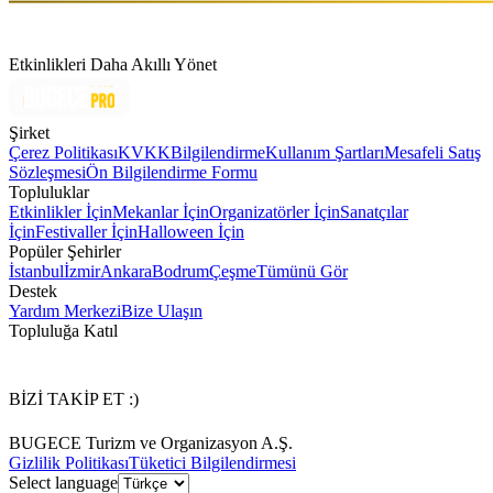
Etkinlikleri Daha Akıllı Yönet
Şirket
Çerez Politikası
KVKK
Bilgilendirme
Kullanım Şartları
Mesafeli Satış
Sözleşmesi
Ön Bilgilendirme Formu
Topluluklar
Etkinlikler İçin
Mekanlar İçin
Organizatörler İçin
Sanatçılar
İçin
Festivaller İçin
Halloween İçin
Popüler Şehirler
İstanbul
İzmir
Ankara
Bodrum
Çeşme
Tümünü Gör
Destek
Yardım Merkezi
Bize Ulaşın
Topluluğa Katıl
BİZİ TAKİP ET :)
BUGECE Turizm ve Organizasyon A.Ş.
Gizlilik Politikası
Tüketici Bilgilendirmesi
Select language