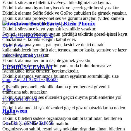
Etkinlik süresince biletinizi ve/veya bilekliğinizi saklayınız.
Etkinlik alanına dışarıdan yiyecek ve içecek getirilmesi yasaktır.
Etkinlik alanına Selfie Stick ve GoPro çubukları ile girmek yasaktır.
Etkinlik alanına profesyonel ses ve görüntü araçları (video kamera
Downtown Beach Party | Klein Phönix
ve fotoğraf makinesi) ile girmek yasaktır.
Etkinlik süresince kayıt yapmak kesinlikle yasaktır.
Seyirci, sanatçı yönetimi uygun gördüğü takdirde görsel-işitsel kayıt
Cts, Eyl 05 (GMT+3)
|
₺750
cihazlarına el konabileceğini kabul eder.
Etkinlik alanına yanıcı, patlayıcı, kesici ve delici olarak
Klein Phönix
kullanılabilecek her türlü alet, termos, motor kaskı, şemsiye ve lazer
imleci ile girmek yasaktır.
HOUSE
MINIMAL
+
1
Etkinlik alanına her türlü ilaç ile girmek yasaktır.
Tüm katılımcıların kimliklerini yanlarında bulundurması ve
CÜMBÜŞ CEMAAT
istendiğinde ibraz etmeleri gerekmektedir.
Etkinlik alanında yanınızda bulunan eşyaların sorumluluğu size
Cum, Ağu 21 (GMT+3)
|
₺600
aittir.
Güvenlik personeli, etkinlik alanına giren herkesi güvenlik
Blind
aramasına tabi tutacaktır.
Etkinlik alanındaki ses düzenleri geçici duyma problemlerine yol
TURKISH MUSIC
açabilir.
Etkinlik alanındaki ışık düzenleri geçici göz rahatsızlıklarına neden
Halloween
olabilir.
Etkinlik biletleri sadece organizasyon sahibi tarafından belirlenen
Cts, Eki 31 (GMT+3)
|
₺850
resmi satış noktalarından alınmalıdır.
Organizasyon sahibi, resmi satış noktaları dışından alınan biletlerin