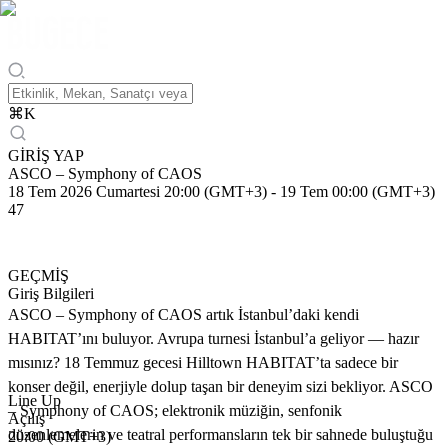
⌘
K
GİRİŞ YAP
ASCO – Symphony of CAOS
18 Tem 2026 Cumartesi 20:00 (GMT+3)
-
19 Tem 00:00 (GMT+3)
47
GEÇMİŞ
Giriş Bilgileri
ASCO – Symphony of CAOS artık İstanbul’daki kendi
HABITAT’ını buluyor. Avrupa turnesi İstanbul’a geliyor — hazır
mısınız? 18 Temmuz gecesi Hilltown HABITAT’ta sadece bir
konser değil, enerjiyle dolup taşan bir deneyim sizi bekliyor. ASCO
Line Up
– Symphony of CAOS; elektronik müziğin, senfonik
Açılış
düzenlemelerin ve teatral performansların tek bir sahnede buluştuğu
20:00 (GMT+3)