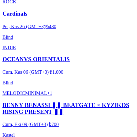
ROCK
Cardinals
Per, Kas 26 (GMT+3)
|
₺480
Blind
INDIE
OCEANVS ORIENTALIS
Cum, Kas 06 (GMT+3)
|
₺1.000
Blind
MELODIC
MINIMAL
+
1
BENNY BENASSI ❚❚ BEATGATE × KYZIKOS
RISING PRESENT ❚❚
Cum, Eki 09 (GMT+3)
|
₺700
Kastel