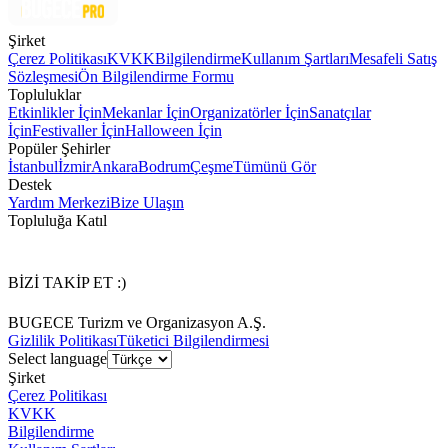
Şirket
Çerez Politikası
KVKK
Bilgilendirme
Kullanım Şartları
Mesafeli Satış
Sözleşmesi
Ön Bilgilendirme Formu
Topluluklar
Etkinlikler İçin
Mekanlar İçin
Organizatörler İçin
Sanatçılar
İçin
Festivaller İçin
Halloween İçin
Popüler Şehirler
İstanbul
İzmir
Ankara
Bodrum
Çeşme
Tümünü Gör
Destek
Yardım Merkezi
Bize Ulaşın
Topluluğa Katıl
BİZİ TAKİP ET :)
BUGECE Turizm ve Organizasyon A.Ş.
Gizlilik Politikası
Tüketici Bilgilendirmesi
Select language
Şirket
Çerez Politikası
KVKK
Bilgilendirme