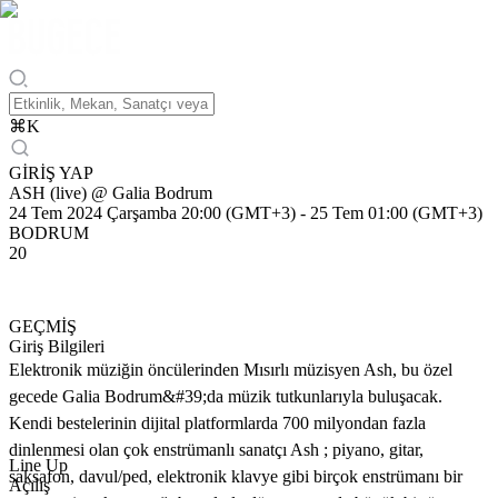
⌘
K
GİRİŞ YAP
ASH (live) @ Galia Bodrum
24 Tem 2024 Çarşamba 20:00 (GMT+3)
-
25 Tem 01:00 (GMT+3)
BODRUM
20
GEÇMİŞ
Giriş Bilgileri
Elektronik müziğin öncülerinden Mısırlı müzisyen Ash, bu özel
gecede Galia Bodrum&#39;da müzik tutkunlarıyla buluşacak.
Kendi bestelerinin dijital platformlarda 700 milyondan fazla
dinlenmesi olan çok enstrümanlı sanatçı Ash ; piyano, gitar,
Line Up
saksafon, davul/ped, elektronik klavye gibi birçok enstrümanı bir
Açılış