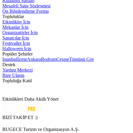
Kullanım Şartları
Mesafeli Satış Sözleşmesi
Ön Bilgilendirme Formu
Topluluklar
Etkinlikler İçin
Mekanlar İçin
Organizatörler İçin
Sanatçılar İçin
Festivaller İçin
Halloween İçin
Popüler Şehirler
İstanbul
İzmir
Ankara
Bodrum
Çeşme
Tümünü Gör
Destek
Yardım Merkezi
Bize Ulaşın
Topluluğa Katıl
Etkinlikleri Daha Akıllı Yönet
BİZİ TAKİP ET :)
BUGECE Turizm ve Organizasyon A.Ş.