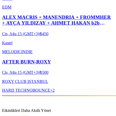
EDM
ALEX MACRIS + MANENDRIA + FROMMHER
+ AYÇA YILDIZAY + AHMET HAKAN b2b
ASYA KASTEL #ROOFTOPSERIES029
Cts, Ağu 15 (GMT+3)
|
₺450
Kastel
MELODIC
INDIE
AFTER BURN-ROXY
Cts, Ağu 15 (GMT+3)
|
₺500
ROXY CLUB ISTANBUL
HARD TECHNO
BOUNCE
+
2
Etkinlikleri Daha Akıllı Yönet