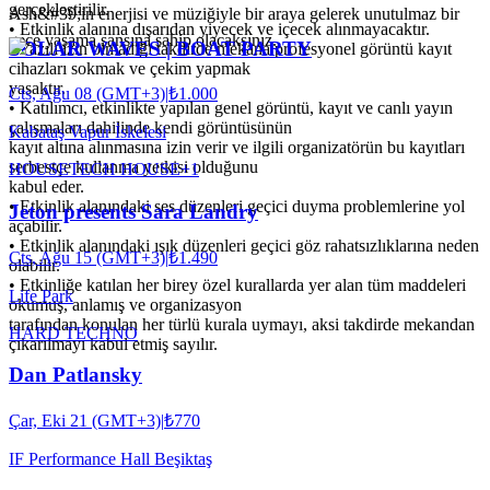
gerçekleştirilir.
Ash&#39;in enerjisi ve müziğiyle bir araya gelerek unutulmaz bir
• Etkinlik alanına dışarıdan yiyecek ve içecek alınmayacaktır.
gece yaşama şansına sahip olacaksınız.
SOLAR WAVES | BOAT PARTY
• Yazılı izin olmadığı takdirde mekana profesyonel görüntü kayıt
cihazları sokmak ve çekim yapmak
yasaktır.
Cts, Ağu 08 (GMT+3)
|
₺1.000
• Katılımcı, etkinlikte yapılan genel görüntü, kayıt ve canlı yayın
çalışmaları dahilinde kendi görüntüsünün
Kabataş Vapur İskelesi
kayıt altına alınmasına izin verir ve ilgili organizatörün bu kayıtları
serbestçe kullanma yetkisi olduğunu
HOUSE
TECH HOUSE
+
1
kabul eder.
• Etkinlik alanındaki ses düzenleri geçici duyma problemlerine yol
Jeton presents Sara Landry
açabilir.
• Etkinlik alanındaki ışık düzenleri geçici göz rahatsızlıklarına neden
Cts, Ağu 15 (GMT+3)
|
₺1.490
olabilir.
• Etkinliğe katılan her birey özel kurallarda yer alan tüm maddeleri
Life Park
okumuş, anlamış ve organizasyon
tarafından konulan her türlü kurala uymayı, aksi takdirde mekandan
HARD TECHNO
çıkarılmayı kabul etmiş sayılır.
Dan Patlansky
Çar, Eki 21 (GMT+3)
|
₺770
IF Performance Hall Beşiktaş