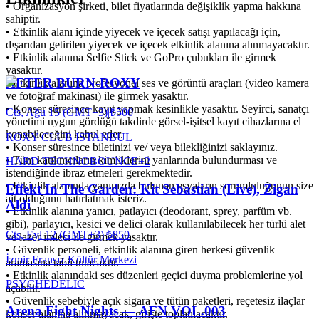
•⁠ ⁠Organizasyon şirketi, bilet fiyatlarında değişiklik yapma hakkına
sahiptir.
•⁠ ⁠Etkinlik alanı içinde yiyecek ve içecek satışı yapılacağı için,
dışarıdan getirilen yiyecek ve içecek etkinlik alanına alınmayacaktır.
•⁠ ⁠Etkinlik alanına Selfie Stick ve GoPro çubukları ile girmek
yasaktır.
AFTER BURN-ROXY
•⁠ ⁠Etkinlik alanına profesyonel ses ve görüntü araçları (video kamera
ve fotoğraf makinası) ile girmek yasaktır.
•⁠ ⁠Konser süresince kayıt yapmak kesinlikle yasaktır. Seyirci, sanatçı
Cts, Ağu 15 (GMT+3)
|
₺500
yönetimi uygun gördüğü takdirde görsel-işitsel kayıt cihazlarına el
konabileceğini kabul eder.
ROXY CLUB ISTANBUL
•⁠ ⁠Konser süresince biletinizi ve/ veya bilekliğinizi saklayınız.
•⁠ ⁠Tüm katılımcıların kimliklerini yanlarında bulundurması ve
HARD TECHNO
BOUNCE
+
2
istendiğinde ibraz etmeleri gerekmektedir.
•⁠ ⁠Etkinlik alanında yanınızda bulunan eşyaların sorumluluğunun size
Effekt In The Garden: Kit Sebastian (Live), Zigan
ait olduğunu hatırlatmak isteriz.
Aldi
•⁠ ⁠Etkinlik alanına yanıcı, patlayıcı (deodorant, sprey, parfüm vb.
gibi), parlayıcı, kesici ve delici olarak kullanılabilecek her türlü alet
Cts, Eyl 12 (GMT+3)
|
₺850
ve lazer imleci ile girmek yasaktır.
•⁠ ⁠Güvenlik personeli, etkinlik alanına giren herkesi güvenlik
İzmir Fransız Kültür Merkezi
aramasına tabii tutacaktır.
•⁠ ⁠Etkinlik alanındaki ses düzenleri geçici duyma problemlerine yol
PSYCHEDELIC
açabilir.
•⁠ ⁠Güvenlik sebebiyle açık sigara ve tütün paketleri, reçetesiz ilaçlar
Arena Fight Nights — AFN VOL.003
konser alanına alınmayacak, girişte toplatılacaktır.