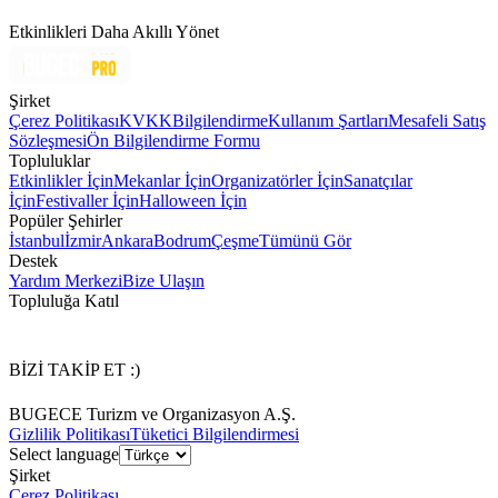
Etkinlikleri Daha Akıllı Yönet
Şirket
Çerez Politikası
KVKK
Bilgilendirme
Kullanım Şartları
Mesafeli Satış
Sözleşmesi
Ön Bilgilendirme Formu
Topluluklar
Etkinlikler İçin
Mekanlar İçin
Organizatörler İçin
Sanatçılar
İçin
Festivaller İçin
Halloween İçin
Popüler Şehirler
İstanbul
İzmir
Ankara
Bodrum
Çeşme
Tümünü Gör
Destek
Yardım Merkezi
Bize Ulaşın
Topluluğa Katıl
BİZİ TAKİP ET :)
BUGECE Turizm ve Organizasyon A.Ş.
Gizlilik Politikası
Tüketici Bilgilendirmesi
Select language
Şirket
Çerez Politikası