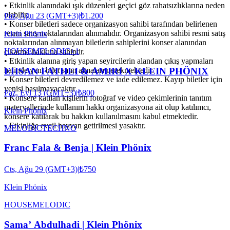
•⁠ ⁠Etkinlik alanındaki ışık düzenleri geçici göz rahatsızlıklarına neden
olabilir.
Paz, Ağu 23 (GMT+3)
|
₺1.200
•⁠ ⁠Konser biletleri sadece organizasyon sahibi tarafından belirlenen
resmi satış noktalarından alınmalıdır. Organizasyon sahibi resmi satış
Klein Phönix
noktalarından alınmayan biletlerin sahiplerini konser alanından
HOUSE
MELODIC
+
1
çıkarma hakkına sahiptir.
•⁠ ⁠Etkinlik alanına giriş yapan seyircilerin alandan çıkış yapmaları
EHSAN FATHEI & AMIRI X KLEIN PHÖNIX
halinde yeni bilet satın almaları gerekmektedir.
•⁠ ⁠Konser biletleri devredilemez ve iade edilemez. Kayıp biletler için
yenisi basılmayacaktır
Paz, Eyl 13 (GMT+3)
|
₺800
•⁠ Konsere katılan kişilerin fotoğraf ve video çekimlerinin tanıtım
materyallerinde kullanım hakkı organizasyona ait olup katılımcı,
Klein Phönix
konsere katılarak bu hakkın kullanılmasını kabul etmektedir.
•⁠ ⁠Etkinliğe evcil hayvan getirilmesi yasaktır.
MELODIC
TECHNO
Franc Fala & Benja | Klein Phönix
Cts, Ağu 29 (GMT+3)
|
₺750
Klein Phönix
HOUSE
MELODIC
Sama’ Abdulhadi | Klein Phönix