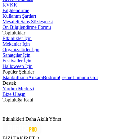
KVKK
Bilgilendirme
Kullanım Şartları
Mesafeli Satış Sözleşmesi
Ön Bilgilendirme Formu
Topluluklar
Etkinlikler İçin
Mekanlar İçin
Organizatörler İçin
Sanatçılar İçin
Festivaller İçin
Halloween İçin
Popüler Şehirler
İstanbul
İzmir
Ankara
Bodrum
Çeşme
Tümünü Gör
Destek
Yardım Merkezi
Bize Ulaşın
Topluluğa Katıl
Etkinlikleri Daha Akıllı Yönet
BİZİ TAKİP ET :)