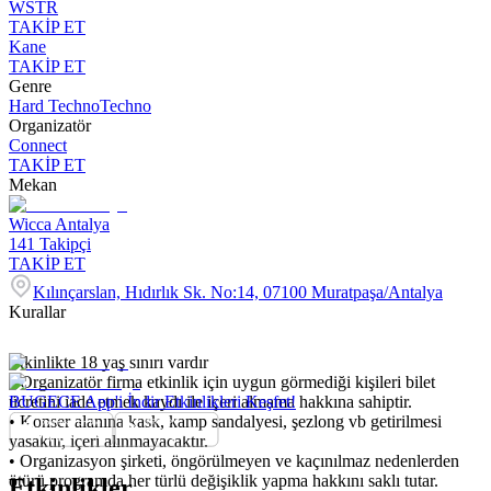
WSTR
TAKİP ET
Kane
TAKİP ET
Genre
Hard Techno
Techno
Organizatör
Connect
TAKİP ET
Mekan
Wicca Antalya
141
Takipçi
TAKİP ET
Kılınçarslan, Hıdırlık Sk. No:14, 07100 Muratpaşa/Antalya
Kurallar
Etkinlikte 18 yaş sınırı vardır
•⁠ ⁠Organizatör firma etkinlik için uygun görmediği kişileri bilet
ücretini iade etmek kaydı ile içeri almama hakkına sahiptir.
BUGECE App'i İndir Etkinlikleri Keşfet!
•⁠ ⁠Konser alanına kask, kamp sandalyesi, şezlong vb getirilmesi
yasaktır, içeri alınmayacaktır.
•⁠ ⁠Organizasyon şirketi, öngörülmeyen ve kaçınılmaz nedenlerden
ötürü programda her türlü değişiklik yapma hakkını saklı tutar.
Etkinlikler