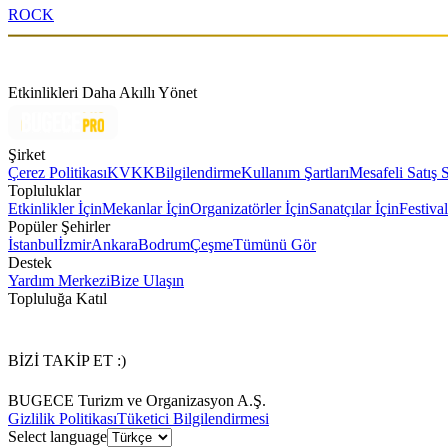
ROCK
Etkinlikleri Daha Akıllı Yönet
Şirket
Çerez Politikası
KVKK
Bilgilendirme
Kullanım Şartları
Mesafeli Satış 
Topluluklar
Etkinlikler İçin
Mekanlar İçin
Organizatörler İçin
Sanatçılar İçin
Festival
Popüler Şehirler
İstanbul
İzmir
Ankara
Bodrum
Çeşme
Tümünü Gör
Destek
Yardım Merkezi
Bize Ulaşın
Topluluğa Katıl
BİZİ TAKİP ET :)
BUGECE Turizm ve Organizasyon A.Ş.
Gizlilik Politikası
Tüketici Bilgilendirmesi
Select language