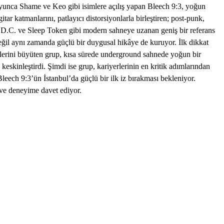
boyunca Shame ve Keo gibi isimlere açılış yapan Bleech 9:3, yoğun
 katmanlarını, patlayıcı distorsiyonlarla birleştiren; post-punk,
es D.C. ve Sleep Token gibi modern sahneye uzanan geniş bir referans
değil aynı zamanda güçlü bir duygusal hikâye de kuruyor. İlk dikkat
ezlerini büyüten grup, kısa sürede underground sahnede yoğun bir
skinleştirdi. Şimdi ise grup, kariyerlerinin en kritik adımlarından
leech 9:3’ün İstanbul’da güçlü bir ilk iz bırakması bekleniyor.
ive deneyime davet ediyor.