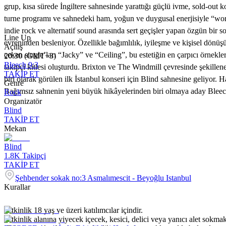
grup, kısa sürede İngiltere sahnesinde yarattığı güçlü ivme, sold-out
turne programı ve sahnedeki ham, yoğun ve duygusal enerjisiyle “word-
indie rock ve alternatif sound arasında sert geçişler yapan özgün bi
Line Up
evreninden besleniyor. Özellikle bağımlılık, iyileşme ve kişisel dönü
Açılış
çeken single’ları “Jacky” ve “Ceiling”, bu estetiğin en çarpıcı örnek
20:30 (GMT+3)
Bleech 9:3
takipçi kitlesi oluşturdu. Brixton ve The Windmill çevresinde şekille
TAKİP ET
biri olarak görülen ilk İstanbul konseri için Blind sahnesine geliyor.
Genre
Bağımsız sahnenin yeni büyük hikâyelerinden biri olmaya aday Bleech 
Rock
Organizatör
Blind
TAKİP ET
Mekan
Blind
1.8K
Takipçi
TAKİP ET
Şehbender sokak no:3 Asmalımescit - Beyoğlu Istanbul
Kurallar
-Etkinlik 18 yaş ve üzeri katılımcılar içindir.
-Etkinlik alanına yiyecek içecek, kesici, delici veya yanıcı alet sokmak