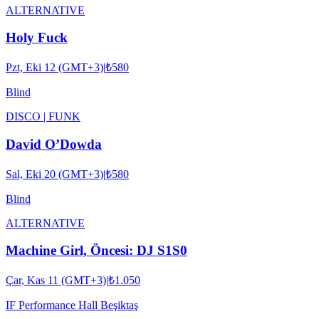
ALTERNATIVE
Holy Fuck
Pzt, Eki 12 (GMT+3)
|
₺580
Blind
DISCO | FUNK
David O’Dowda
Sal, Eki 20 (GMT+3)
|
₺580
Blind
ALTERNATIVE
Machine Girl, Öncesi: DJ S1S0
Çar, Kas 11 (GMT+3)
|
₺1.050
IF Performance Hall Beşiktaş