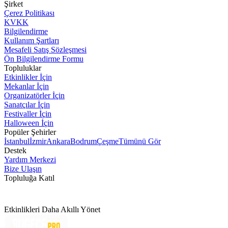
Şirket
Çerez Politikası
KVKK
Bilgilendirme
Kullanım Şartları
Mesafeli Satış Sözleşmesi
Ön Bilgilendirme Formu
Topluluklar
Etkinlikler İçin
Mekanlar İçin
Organizatörler İçin
Sanatçılar İçin
Festivaller İçin
Halloween İçin
Popüler Şehirler
İstanbul
İzmir
Ankara
Bodrum
Çeşme
Tümünü Gör
Destek
Yardım Merkezi
Bize Ulaşın
Topluluğa Katıl
Etkinlikleri Daha Akıllı Yönet