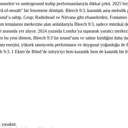
 konserleri ve underground kulüp performanslarıyla dikkat çekti. 2025 
of-mouth” bir fenomene dönüştü. Bleech 9:3, karanlık ama melodik gitar
r sound’a sahip. Grup; Radiohead ve Nirvana gibi efsanelerden, Fontain
şüm temalarını merkezine alan anlatılarıyla Bleech 9:3, sadece müzikal 
leri arasında yer alıyor. 2024 yazında Londra’ya taşınarak yaratıcı merk
nen bu yeni dönem, Bleech 9:3’ün sound’unu ve sahne kimliğini daha da ke
 Ham enerjisi, yüksek tansiyonlu performansı ve duygusal yoğunluğu ile B
9:3, 1 Ekim’de Blind’de izleyiciyi hem karanlık hem de katartik bir l
 yasaktır.