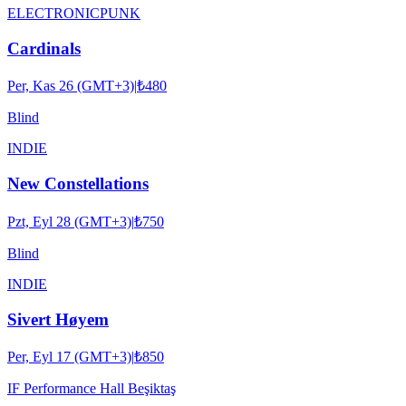
ELECTRONIC
PUNK
Cardinals
Per, Kas 26 (GMT+3)
|
₺480
Blind
INDIE
New Constellations
Pzt, Eyl 28 (GMT+3)
|
₺750
Blind
INDIE
Sivert Høyem
Per, Eyl 17 (GMT+3)
|
₺850
IF Performance Hall Beşiktaş