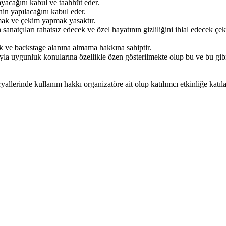
ayacağını kabul ve taahhüt eder.
inin yapılacağını kabul eder.
kmak ve çekim yapmak yasaktır.
 sanatçıları rahatsız edecek ve özel hayatının gizliliğini ihlal edecek 
ik ve backstage alanına almama hakkına sahiptir.
ıyla uygunluk konularına özellikle özen gösterilmekte olup bu ve bu gib
eryallerinde kullanım hakkı organizatöre ait olup katılımcı etkinliğe katı