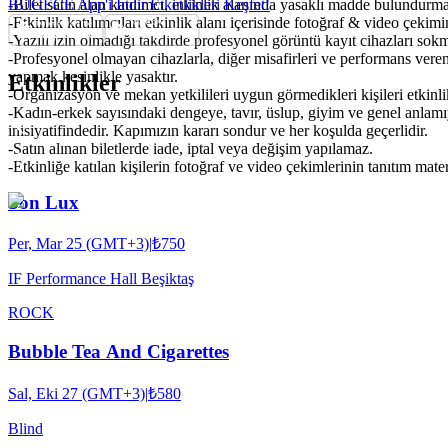
-Bilet satın alan katılımcı, etkinlik alanında yasaklı madde bulundurm
BUGECE App'i İndir Etkinlikleri Keşfet!
-Etkinlik katılımcıları etkinlik alanı içerisinde fotoğraf & video çekim
-Yazılı izin olmadığı takdirde profesyonel görüntü kayıt cihazları so
-Profesyonel olmayan cihazlarla, diğer misafirleri ve performans veren
yapmak kesinlikle yasaktır.
Etkinlikler
-Organizasyon ve mekan yetkilileri uygun görmedikleri kişileri etkinl
-Kadın-erkek sayısındaki dengeye, tavır, üslup, giyim ve genel anlam
inisiyatifindedir. Kapımızın kararı sondur ve her koşulda geçerlidir.
-Satın alınan biletlerde iade, iptal veya değişim yapılamaz.
-Etkinliğe katılan kişilerin fotoğraf ve video çekimlerinin tanıtım mat
Son Lux
Per, Mar 25 (GMT+3)
|
₺750
IF Performance Hall Beşiktaş
ROCK
Bubble Tea And Cigarettes
Sal, Eki 27 (GMT+3)
|
₺580
Blind