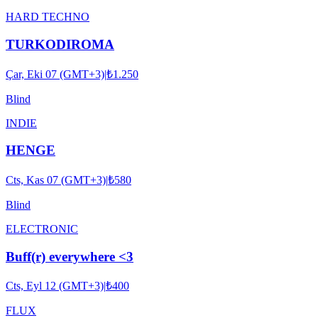
HARD TECHNO
TURKODIROMA
Çar, Eki 07 (GMT+3)
|
₺1.250
Blind
INDIE
HENGE
Cts, Kas 07 (GMT+3)
|
₺580
Blind
ELECTRONIC
Buff(r) everywhere <3
Cts, Eyl 12 (GMT+3)
|
₺400
FLUX