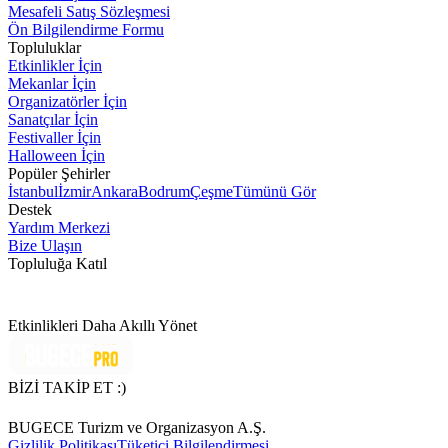
Mesafeli Satış Sözleşmesi
Ön Bilgilendirme Formu
Topluluklar
Etkinlikler İçin
Mekanlar İçin
Organizatörler İçin
Sanatçılar İçin
Festivaller İçin
Halloween İçin
Popüler Şehirler
İstanbul
İzmir
Ankara
Bodrum
Çeşme
Tümünü Gör
Destek
Yardım Merkezi
Bize Ulaşın
Topluluğa Katıl
Etkinlikleri Daha Akıllı Yönet
BİZİ TAKİP ET :)
BUGECE Turizm ve Organizasyon A.Ş.
Gizlilik Politikası
Tüketici Bilgilendirmesi