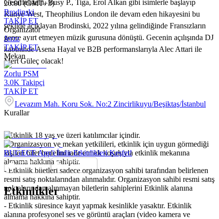
Gesaffelstein, Busy P., Tiga, Erol Alkan gibi isimlerle başlayıp
20:00 (GMT+3)
Brodinski
Kanye West, Theophilius London ile devam eden hikayesini bu
TAKİP ET
şekilde açıklayan Brodinski, 2022 yılına gelindiğinde Fransızların
Organizatör
genre ayırt etmeyen müzik gurusuna dönüştü. Gecenin açılışında DJ
Jerzz
TAKİP ET
kabininde Asena Hayal ve B2B performanslarıyla Alec Attari ile
Mekan
Mert Güleç olacak!
Zorlu PSM
3.0K
Takipçi
TAKİP ET
Levazım Mah. Koru Sok. No:2 Zincirlikuyu/Beşiktaş/İstanbul
Kurallar
- Etkinlik 18 yaş ve üzeri katılımcılar içindir.
- Organizasyon ve mekan yetkilileri, etkinlik için uygun görmediği
kişileri bilet bedelini iade etmek koşuluyla etkinlik mekanına
BUGECE App'i İndir Etkinlikleri Keşfet!
almama hakkına sahiptir.
- Etkinlik biletleri sadece organizasyon sahibi tarafından belirlenen
resmi satış noktalarından alınmalıdır. Organizasyon sahibi resmi satış
noktalarından alınmayan biletlerin sahiplerini Etkinlik alanına
Etkinlikler
almama hakkına sahiptir.
- Etkinlik süresince kayıt yapmak kesinlikle yasaktır. Etkinlik
alanına profesyonel ses ve görüntü araçları (video kamera ve