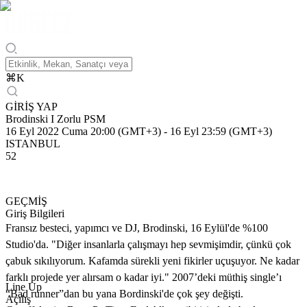
⌘
K
GİRİŞ YAP
Brodinski I Zorlu PSM
16 Eyl 2022 Cuma 20:00 (GMT+3)
-
16 Eyl 23:59 (GMT+3)
ISTANBUL
52
GEÇMİŞ
Giriş Bilgileri
Fransız besteci, yapımcı ve DJ, Brodinski, 16 Eylül'de %100
Studio'da. "Diğer insanlarla çalışmayı hep sevmişimdir, çünkü çok
çabuk sıkılıyorum. Kafamda sürekli yeni fikirler uçuşuyor. Ne kadar
farklı projede yer alırsam o kadar iyi." 2007’deki müthiş single’ı
Line Up
“Bad runner”dan bu yana Bordinski'de çok şey değişti.
Açılış