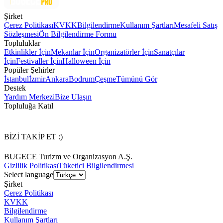
Şirket
Çerez Politikası
KVKK
Bilgilendirme
Kullanım Şartları
Mesafeli Satış
Sözleşmesi
Ön Bilgilendirme Formu
Topluluklar
Etkinlikler İçin
Mekanlar İçin
Organizatörler İçin
Sanatçılar
İçin
Festivaller İçin
Halloween İçin
Popüler Şehirler
İstanbul
İzmir
Ankara
Bodrum
Çeşme
Tümünü Gör
Destek
Yardım Merkezi
Bize Ulaşın
Topluluğa Katıl
BİZİ TAKİP ET :)
BUGECE Turizm ve Organizasyon A.Ş.
Gizlilik Politikası
Tüketici Bilgilendirmesi
Select language
Şirket
Çerez Politikası
KVKK
Bilgilendirme
Kullanım Şartları