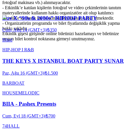
fotoğraf makinası vb.) alınmayacaktır.
- Etkinlik’e katılan kişilerin fotoğraf ve video çekimlerinin tanıtım
materyallerinde kullanım hakkı organizatöre ait olup katılımcı
Luv X “90s & 2000s” HIPHOP PARTY
etkinlik’e katılarak bu hakkın kullanılmasını kabul etmektedir.
- Organizatörün programda ve bilet fiyatlarında değişiklik yapma
hakkı saklıdır.
Cum, Ağu 14 (GMT+3)
|
₺350
Etkinlik gişesi girişinde online biletinizi hazırlamayı ve biletinize
uygun bilet kontrol noktasına girmeyi unutmayınız.
Blind
HIP-HOP I R&B
THE KEYS X ISTANBUL BOAT PARTY SUNAR
Paz, Ağu 16 (GMT+3)
|
₺1.500
BARBOAT
HOUSE
MELODIC
BIIA - Pashex Presents
Cum, Eyl 18 (GMT+3)
|
₺700
74HALL