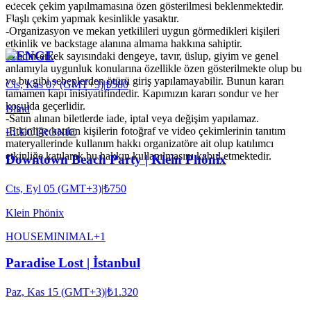
edecek çekim yapılmamasına özen gösterilmesi beklenmektedir.
Flaşlı çekim yapmak kesinlikle yasaktır.
-Organizasyon ve mekan yetkilileri uygun görmedikleri kişileri
etkinlik ve backstage alanına almama hakkına sahiptir.
HENGE
-Kadın-erkek sayısındaki dengeye, tavır, üslup, giyim ve genel
anlamıyla uygunluk konularına özellikle özen gösterilmekte olup bu
ve bu gibi sebeplerden ötürü giriş yapılamayabilir. Bunun kararı
Cts, Kas 07 (GMT+3)
|
₺580
tamamen kapı inisiyatifindedir. Kapımızın kararı sondur ve her
koşulda geçerlidir.
Blind
-Satın alınan biletlerde iade, iptal veya değişim yapılamaz.
-Etkinliğe katılan kişilerin fotoğraf ve video çekimlerinin tanıtım
ELECTRONIC
materyallerinde kullanım hakkı organizatöre ait olup katılımcı
etkinliğe katılarak bu hakkın kullanılmasını kabul etmektedir.
Downtown Beach Party | Klein Phönix
Cts, Eyl 05 (GMT+3)
|
₺750
Klein Phönix
HOUSE
MINIMAL
+
1
Paradise Lost | İstanbul
Paz, Kas 15 (GMT+3)
|
₺1.320