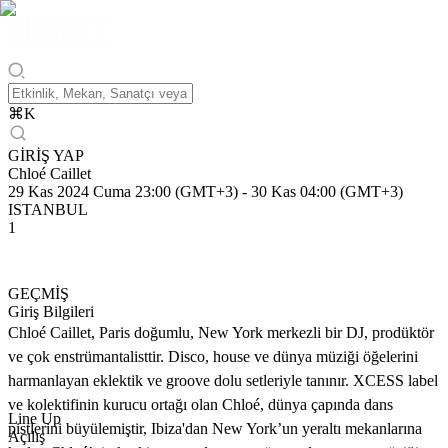
⌘
K
GİRİŞ YAP
Chloé Caillet
29 Kas 2024 Cuma 23:00 (GMT+3)
-
30 Kas 04:00 (GMT+3)
ISTANBUL
1
GEÇMİŞ
Giriş Bilgileri
Chloé Caillet, Paris doğumlu, New York merkezli bir DJ, prodüktör
ve çok enstrümantalisttir. Disco, house ve dünya müziği öğelerini
harmanlayan eklektik ve groove dolu setleriyle tanınır. XCESS label
ve kolektifinin kurucu ortağı olan Chloé, dünya çapında dans
Line Up
pistlerini büyülemiştir, Ibiza'dan New York’un yeraltı mekanlarına
Açılış