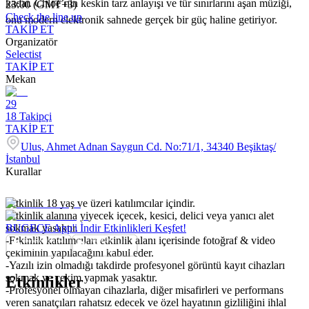
kadar. Chloé’nin keskin tarz anlayışı ve tür sınırlarını aşan müziği,
23:00 (GMT+3)
Check the line up
onu modern elektronik sahnede gerçek bir güç haline getiriyor.
TAKİP ET
Organizatör
Selectist
TAKİP ET
Mekan
29
18
Takipçi
TAKİP ET
Ulus, Ahmet Adnan Saygun Cd. No:71/1, 34340 Beşiktaş/
İstanbul
Kurallar
-Etkinlik 18 yaş ve üzeri katılımcılar içindir.
-Etkinlik alanına yiyecek içecek, kesici, delici veya yanıcı alet
sokmak yasaktır.
BUGECE App'i İndir Etkinlikleri Keşfet!
-Etkinlik katılımcıları etkinlik alanı içerisinde fotoğraf & video
çekiminin yapılacağını kabul eder.
-Yazılı izin olmadığı takdirde profesyonel görüntü kayıt cihazları
sokmak ve çekim yapmak yasaktır.
Etkinlikler
-Profesyonel olmayan cihazlarla, diğer misafirleri ve performans
veren sanatçıları rahatsız edecek ve özel hayatının gizliliğini ihlal