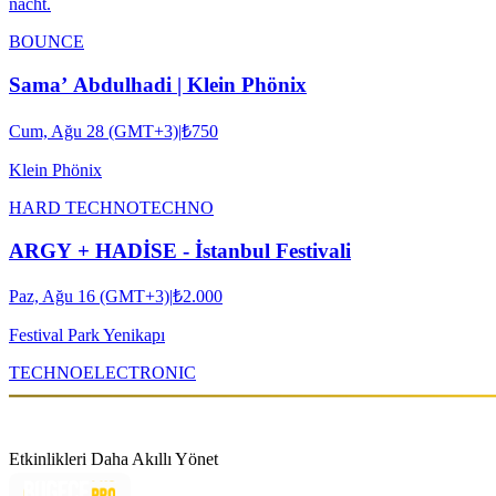
nacht.
BOUNCE
Sama’ Abdulhadi | Klein Phönix
Cum, Ağu 28 (GMT+3)
|
₺750
Klein Phönix
HARD TECHNO
TECHNO
ARGY + HADİSE - İstanbul Festivali
Paz, Ağu 16 (GMT+3)
|
₺2.000
Festival Park Yenikapı
TECHNO
ELECTRONIC
Etkinlikleri Daha Akıllı Yönet