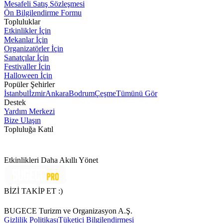
Mesafeli Satış Sözleşmesi
Ön Bilgilendirme Formu
Topluluklar
Etkinlikler İçin
Mekanlar İçin
Organizatörler İçin
Sanatçılar İçin
Festivaller İçin
Halloween İçin
Popüler Şehirler
İstanbul
İzmir
Ankara
Bodrum
Çeşme
Tümünü Gör
Destek
Yardım Merkezi
Bize Ulaşın
Topluluğa Katıl
Etkinlikleri Daha Akıllı Yönet
BİZİ TAKİP ET :)
BUGECE Turizm ve Organizasyon A.Ş.
Gizlilik Politikası
Tüketici Bilgilendirmesi