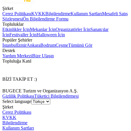
Şirket
Çerez Politikası
KVKK
Bilgilendirme
Kullanım Şartları
Mesafeli Satış
Sözleşmesi
Ön Bilgilendirme Formu
Topluluklar
Etkinlikler İçin
Mekanlar İçin
Organizatörler İçin
Sanatçılar
İçin
Festivaller İçin
Halloween İçin
Popüler Şehirler
İstanbul
İzmir
Ankara
Bodrum
Çeşme
Tümünü Gör
Destek
Yardım Merkezi
Bize Ulaşın
Topluluğa Katıl
BİZİ TAKİP ET :)
BUGECE Turizm ve Organizasyon A.Ş.
Gizlilik Politikası
Tüketici Bilgilendirmesi
Select language
Şirket
Çerez Politikası
KVKK
Bilgilendirme
Kullanım Şartları