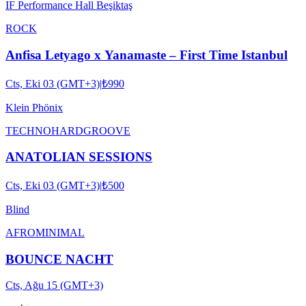
IF Performance Hall Beşiktaş
ROCK
Anfisa Letyago x Yanamaste – First Time Istanbul
Cts, Eki 03 (GMT+3)
|
₺990
Klein Phönix
TECHNO
HARDGROOVE
ANATOLIAN SESSIONS
Cts, Eki 03 (GMT+3)
|
₺500
Blind
AFRO
MINIMAL
BOUNCE NACHT
Cts, Ağu 15 (GMT+3)