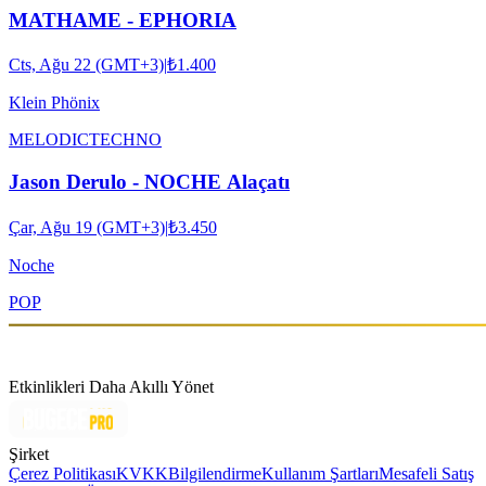
MATHAME - EPHORIA
Cts, Ağu 22 (GMT+3)
|
₺1.400
Klein Phönix
MELODIC
TECHNO
Jason Derulo - NOCHE Alaçatı
Çar, Ağu 19 (GMT+3)
|
₺3.450
Noche
POP
Etkinlikleri Daha Akıllı Yönet
Şirket
Çerez Politikası
KVKK
Bilgilendirme
Kullanım Şartları
Mesafeli Satış