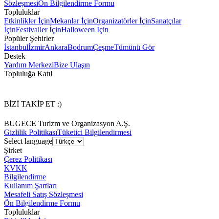
Sözleşmesi
Ön Bilgilendirme Formu
Topluluklar
Etkinlikler İçin
Mekanlar İçin
Organizatörler İçin
Sanatçılar
İçin
Festivaller İçin
Halloween İçin
Popüler Şehirler
İstanbul
İzmir
Ankara
Bodrum
Çeşme
Tümünü Gör
Destek
Yardım Merkezi
Bize Ulaşın
Topluluğa Katıl
BİZİ TAKİP ET :)
BUGECE Turizm ve Organizasyon A.Ş.
Gizlilik Politikası
Tüketici Bilgilendirmesi
Select language
Şirket
Çerez Politikası
KVKK
Bilgilendirme
Kullanım Şartları
Mesafeli Satış Sözleşmesi
Ön Bilgilendirme Formu
Topluluklar