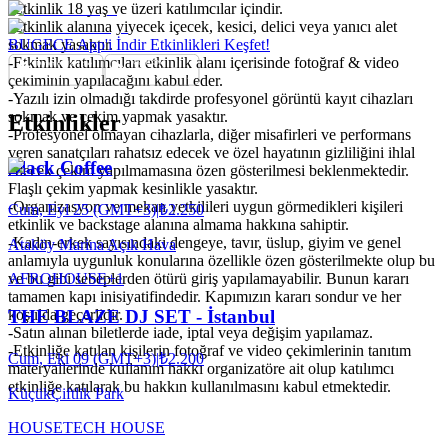
-Etkinlik 18 yaş ve üzeri katılımcılar içindir.
-Etkinlik alanına yiyecek içecek, kesici, delici veya yanıcı alet
sokmak yasaktır.
BUGECE App'i İndir Etkinlikleri Keşfet!
-Etkinlik katılımcıları etkinlik alanı içerisinde fotoğraf & video
çekiminin yapılacağını kabul eder.
-Yazılı izin olmadığı takdirde profesyonel görüntü kayıt cihazları
sokmak ve çekim yapmak yasaktır.
Etkinlikler
-Profesyonel olmayan cihazlarla, diğer misafirleri ve performans
veren sanatçıları rahatsız edecek ve özel hayatının gizliliğini ihlal
Black Coffee
edecek çekim yapılmamasına özen gösterilmesi beklenmektedir.
Flaşlı çekim yapmak kesinlikle yasaktır.
-Organizasyon ve mekan yetkilileri uygun görmedikleri kişileri
Cum, Eyl 25 (GMT+3)
|
₺2.250
etkinlik ve backstage alanına almama hakkına sahiptir.
-Kadın-erkek sayısındaki dengeye, tavır, üslup, giyim ve genel
Ataköy Marina Açık Hava
anlamıyla uygunluk konularına özellikle özen gösterilmekte olup bu
AFRO
HOUSE
+
1
ve bu gibi sebeplerden ötürü giriş yapılamayabilir. Bunun kararı
tamamen kapı inisiyatifindedir. Kapımızın kararı sondur ve her
koşulda geçerlidir.
THE BLAZE DJ SET - İstanbul
-Satın alınan biletlerde iade, iptal veya değişim yapılamaz.
-Etkinliğe katılan kişilerin fotoğraf ve video çekimlerinin tanıtım
Cum, Eki 09 (GMT+3)
|
₺2.200
materyallerinde kullanım hakkı organizatöre ait olup katılımcı
etkinliğe katılarak bu hakkın kullanılmasını kabul etmektedir.
KüçükÇiftlik Park
HOUSE
TECH HOUSE