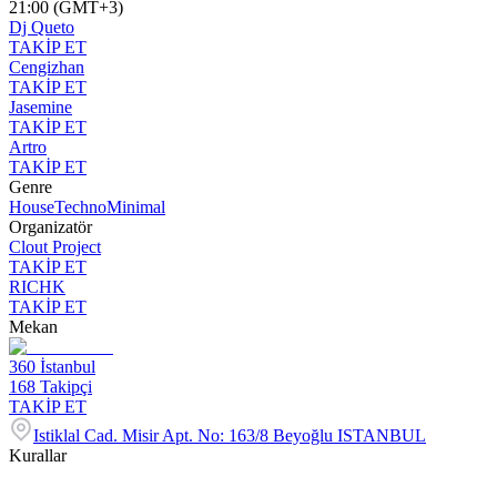
21:00 (GMT+3)
Dj Queto
TAKİP ET
Cengizhan
TAKİP ET
Jasemine
TAKİP ET
Artro
TAKİP ET
Genre
House
Techno
Minimal
Organizatör
Clout Project
TAKİP ET
RICHK
TAKİP ET
Mekan
360 İstanbul
168
Takipçi
TAKİP ET
Istiklal Cad. Misir Apt. No: 163/8 Beyoğlu ISTANBUL
Kurallar