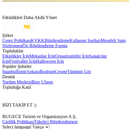
Etkinlikleri Daha Akıllı Yönet
Şirket
Çerez Politikası
KVKK
Bilgilendirme
Kullanım Şartları
Mesafeli Satış
Sözleşmesi
Ön Bilgilendirme Formu
Topluluklar
Etkinlikler İçin
Mekanlar İçin
Organizatörler İçin
Sanatçılar
İçin
Festivaller İçin
Halloween İçin
Popüler Şehirler
İstanbul
İzmir
Ankara
Bodrum
Çeşme
Tümünü Gör
Destek
Yardım Merkezi
Bize Ulaşın
Topluluğa Katıl
BİZİ TAKİP ET :)
BUGECE Turizm ve Organizasyon A.Ş.
Gizlilik Politikası
Tüketici Bilgilendirmesi
Select language