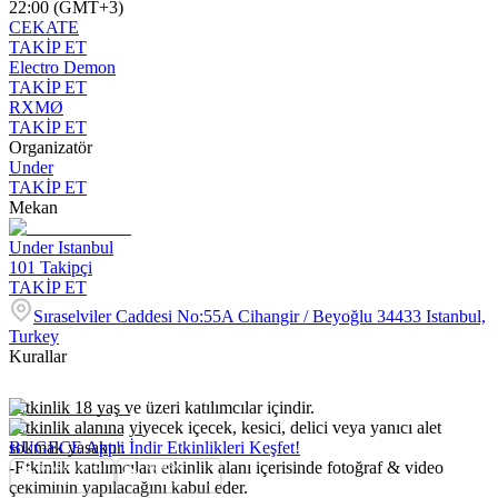
22:00 (GMT+3)
CEKATE
TAKİP ET
Electro Demon
TAKİP ET
RXMØ
TAKİP ET
Organizatör
Under
TAKİP ET
Mekan
Under Istanbul
101
Takipçi
TAKİP ET
Sıraselviler Caddesi No:55A Cihangir / Beyoğlu 34433 Istanbul,
Turkey
Kurallar
-Etkinlik 18 yaş ve üzeri katılımcılar içindir.
-Etkinlik alanına yiyecek içecek, kesici, delici veya yanıcı alet
sokmak yasaktır.
BUGECE App'i İndir Etkinlikleri Keşfet!
-Etkinlik katılımcıları etkinlik alanı içerisinde fotoğraf & video
çekiminin yapılacağını kabul eder.