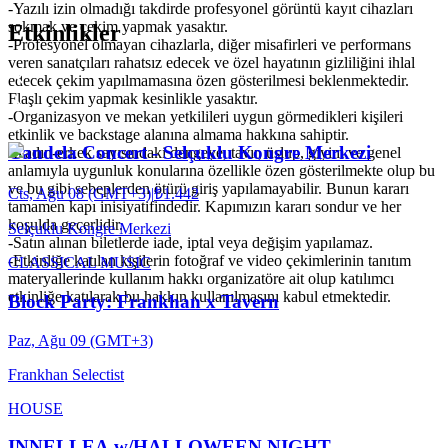
-Yazılı izin olmadığı takdirde profesyonel görüntü kayıt cihazları
sokmak ve çekim yapmak yasaktır.
Etkinlikler
-Profesyonel olmayan cihazlarla, diğer misafirleri ve performans
veren sanatçıları rahatsız edecek ve özel hayatının gizliliğini ihlal
edecek çekim yapılmamasına özen gösterilmesi beklenmektedir.
Flaşlı çekim yapmak kesinlikle yasaktır.
-Organizasyon ve mekan yetkilileri uygun görmedikleri kişileri
etkinlik ve backstage alanına almama hakkına sahiptir.
Candela Concert - Selçuklu Kongre Merkezi
-Kadın-erkek sayısındaki dengeye, tavır, üslup, giyim ve genel
anlamıyla uygunluk konularına özellikle özen gösterilmekte olup bu
ve bu gibi sebeplerden ötürü giriş yapılamayabilir. Bunun kararı
Cts, Ağu 08 (GMT+3)
|
₺1.442
tamamen kapı inisiyatifindedir. Kapımızın kararı sondur ve her
koşulda geçerlidir.
Selçuklu Kongre Merkezi
-Satın alınan biletlerde iade, iptal veya değişim yapılamaz.
-Etkinliğe katılan kişilerin fotoğraf ve video çekimlerinin tanıtım
CLASSICAL MUSIC
materyallerinde kullanım hakkı organizatöre ait olup katılımcı
etkinliğe katılarak bu hakkın kullanılmasını kabul etmektedir.
Block Party: Frankhan x Tavern
Paz, Ağu 09 (GMT+3)
Frankhan Selectist
HOUSE
INNELLEA w/HALLOWEEN NIGHT -