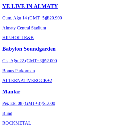
YE LIVE IN ALMATY
Cum, Ağu 14 (GMT+5)
|
₺20.900
Almaty Central Stadium
HIP-HOP I R&B
Babylon Soundgarden
Cts, Ağu 22 (GMT+3)
|
₺2.000
Bonus Parkorman
ALTERNATIVE
ROCK
+
2
Mantar
Per, Eki 08 (GMT+3)
|
₺1.000
Blind
ROCK
METAL