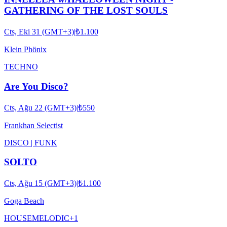
GATHERING OF THE LOST SOULS
Cts, Eki 31 (GMT+3)
|
₺1.100
Klein Phönix
TECHNO
Are You Disco?
Cts, Ağu 22 (GMT+3)
|
₺550
Frankhan Selectist
DISCO | FUNK
SOLTO
Cts, Ağu 15 (GMT+3)
|
₺1.100
Goga Beach
HOUSE
MELODIC
+
1