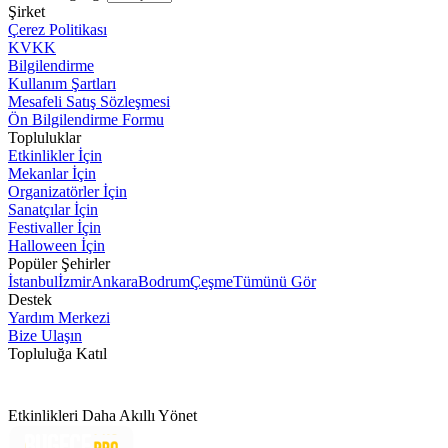
Şirket
Çerez Politikası
KVKK
Bilgilendirme
Kullanım Şartları
Mesafeli Satış Sözleşmesi
Ön Bilgilendirme Formu
Topluluklar
Etkinlikler İçin
Mekanlar İçin
Organizatörler İçin
Sanatçılar İçin
Festivaller İçin
Halloween İçin
Popüler Şehirler
İstanbul
İzmir
Ankara
Bodrum
Çeşme
Tümünü Gör
Destek
Yardım Merkezi
Bize Ulaşın
Topluluğa Katıl
Etkinlikleri Daha Akıllı Yönet