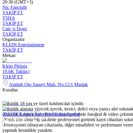
20:30 (GMT+3)
Nic Fanciulli
TAKİP ET
TSHA
TAKİP ET
Catz 'n Dogz
TAKİP ET
Organizatör
KLEIN Entertainment
TAKİP ET
Mekan
Klein Phönix
19.6K
Takipçi
TAKİP ET
Atatürk Oto Sanayi Mah. No:12/1 Maslak
Kurallar
-Etkinlik 18 yaş ve üzeri katılımcılar içindir.
-Etkinlik alanına yiyecek içecek, kesici, delici veya yanıcı alet sokmak
-Etkinlik katılımcıları etkinlik alanı içerisinde fotoğraf & video çekim
BUGECE App'i İndir Etkinlikleri Keşfet!
-Yazılı izin olmadığı takdirde profesyonel görüntü kayıt cihazları so
-Profesyonel olmayan cihazlarla, diğer misafirleri ve performans veren
yapmak kesinlikle yasaktır.