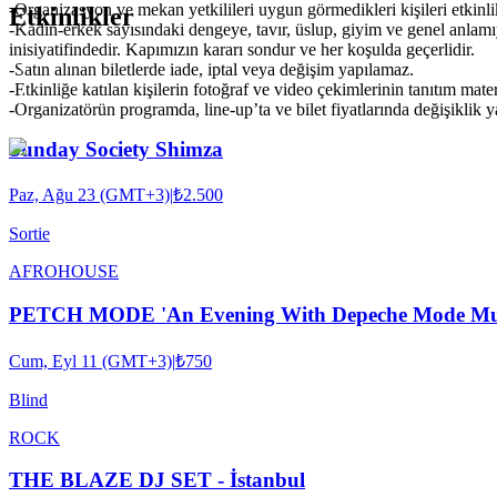
-Organizasyon ve mekan yetkilileri uygun görmedikleri kişileri etkinl
Etkinlikler
-Kadın-erkek sayısındaki dengeye, tavır, üslup, giyim ve genel anlam
inisiyatifindedir. Kapımızın kararı sondur ve her koşulda geçerlidir.
-Satın alınan biletlerde iade, iptal veya değişim yapılamaz.
-Etkinliğe katılan kişilerin fotoğraf ve video çekimlerinin tanıtım mat
-Organizatörün programda, line-up’ta ve bilet fiyatlarında değişiklik 
Sunday Society Shimza
Paz, Ağu 23 (GMT+3)
|
₺2.500
Sortie
AFRO
HOUSE
PETCH MODE 'An Evening With Depeche Mode M
Cum, Eyl 11 (GMT+3)
|
₺750
Blind
ROCK
THE BLAZE DJ SET - İstanbul