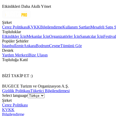
Etkinlikleri Daha Akıllı Yönet
Şirket
Çerez Politikası
KVKK
Bilgilendirme
Kullanım Şartları
Mesafeli Satış 
Topluluklar
Etkinlikler İçin
Mekanlar İçin
Organizatörler İçin
Sanatçılar İçin
Festival
Popüler Şehirler
İstanbul
İzmir
Ankara
Bodrum
Çeşme
Tümünü Gör
Destek
Yardım Merkezi
Bize Ulaşın
Topluluğa Katıl
BİZİ TAKİP ET :)
BUGECE Turizm ve Organizasyon A.Ş.
Gizlilik Politikası
Tüketici Bilgilendirmesi
Select language
Şirket
Çerez Politikası
KVKK
Bilgilendirme