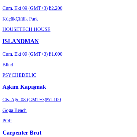
Cum, Eki 09 (GMT+3)
|
₺2.200
KüçükÇiftlik Park
HOUSE
TECH HOUSE
ISLANDMAN
Cum, Eki 09 (GMT+3)
|
₺1.000
Blind
PSYCHEDELIC
Aşkım Kapışmak
Cts, Ağu 08 (GMT+3)
|
₺1.100
Goga Beach
POP
Carpenter Brut