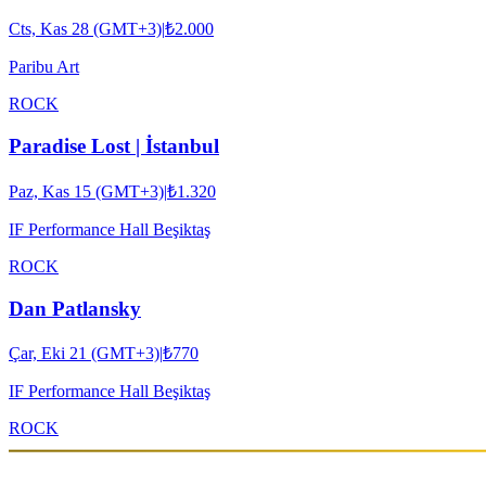
Cts, Kas 28 (GMT+3)
|
₺2.000
Paribu Art
ROCK
Paradise Lost | İstanbul
Paz, Kas 15 (GMT+3)
|
₺1.320
IF Performance Hall Beşiktaş
ROCK
Dan Patlansky
Çar, Eki 21 (GMT+3)
|
₺770
IF Performance Hall Beşiktaş
ROCK