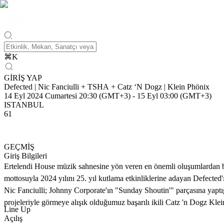
⌘
K
GİRİŞ YAP
Defected | Nic Fanciulli + TSHA + Catz ‘N Dogz | Klein Phönix
14 Eyl 2024 Cumartesi 20:30 (GMT+3)
-
15 Eyl 03:00 (GMT+3)
ISTANBUL
61
GEÇMİŞ
Giriş Bilgileri
Ertelendi House müzik sahnesine yön veren en önemli oluşumlardan ba
mottosuyla 2024 yılını 25. yıl kutlama etkinliklerine adayan Defected
Nic Fanciulli; Johnny Corporate'ın "Sunday Shoutin'" parçasına yaptı
projeleriyle görmeye alışık olduğumuz başarılı ikili Catz 'n Dogz Kle
Line Up
Açılış