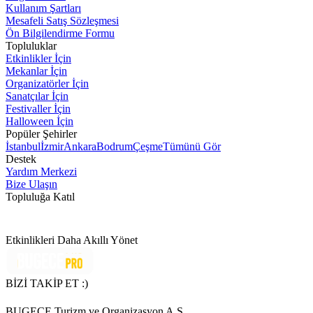
Kullanım Şartları
Mesafeli Satış Sözleşmesi
Ön Bilgilendirme Formu
Topluluklar
Etkinlikler İçin
Mekanlar İçin
Organizatörler İçin
Sanatçılar İçin
Festivaller İçin
Halloween İçin
Popüler Şehirler
İstanbul
İzmir
Ankara
Bodrum
Çeşme
Tümünü Gör
Destek
Yardım Merkezi
Bize Ulaşın
Topluluğa Katıl
Etkinlikleri Daha Akıllı Yönet
BİZİ TAKİP ET :)
BUGECE Turizm ve Organizasyon A.Ş.