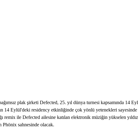
ğımsız plak şirketi Defected, 25. yıl dünya turnesi kapsamında 14 Ey
'ın 14 Eylül'deki residency etkinliğinde çok yönlü yetenekleri sayesinde
ğı remix ile Defected ailesine katılan elektronik müziğin yükselen yıld
in Phönix sahnesinde olacak.