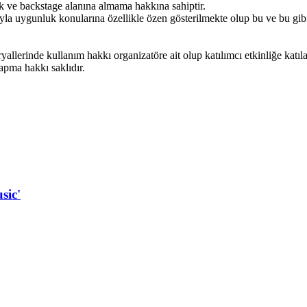
ik ve backstage alanına almama hakkına sahiptir.
ıyla uygunluk konularına özellikle özen gösterilmekte olup bu ve bu gib
eryallerinde kullanım hakkı organizatöre ait olup katılımcı etkinliğe katı
yapma hakkı saklıdır.
usic'