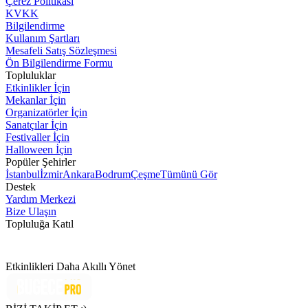
Çerez Politikası
KVKK
Bilgilendirme
Kullanım Şartları
Mesafeli Satış Sözleşmesi
Ön Bilgilendirme Formu
Topluluklar
Etkinlikler İçin
Mekanlar İçin
Organizatörler İçin
Sanatçılar İçin
Festivaller İçin
Halloween İçin
Popüler Şehirler
İstanbul
İzmir
Ankara
Bodrum
Çeşme
Tümünü Gör
Destek
Yardım Merkezi
Bize Ulaşın
Topluluğa Katıl
Etkinlikleri Daha Akıllı Yönet