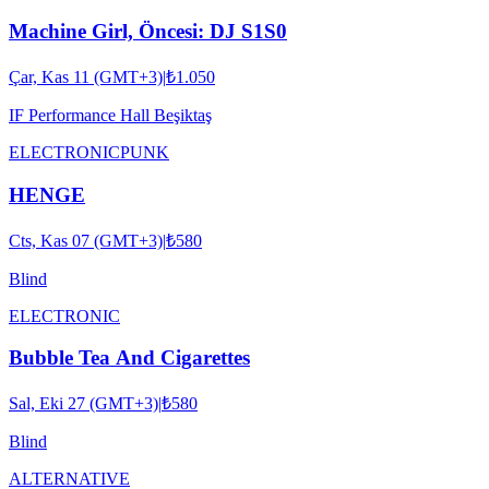
Machine Girl, Öncesi: DJ S1S0
Çar, Kas 11 (GMT+3)
|
₺1.050
IF Performance Hall Beşiktaş
ELECTRONIC
PUNK
HENGE
Cts, Kas 07 (GMT+3)
|
₺580
Blind
ELECTRONIC
Bubble Tea And Cigarettes
Sal, Eki 27 (GMT+3)
|
₺580
Blind
ALTERNATIVE