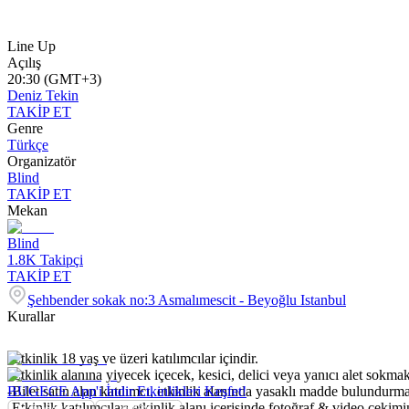
Line Up
Açılış
20:30 (GMT+3)
Deniz Tekin
TAKİP ET
Genre
Türkçe
Organizatör
Blind
TAKİP ET
Mekan
Blind
1.8K
Takipçi
TAKİP ET
Şehbender sokak no:3 Asmalımescit - Beyoğlu Istanbul
Kurallar
-Etkinlik 18 yaş ve üzeri katılımcılar içindir.
-Etkinlik alanına yiyecek içecek, kesici, delici veya yanıcı alet sokmak
-Bilet satın alan katılımcı, etkinlik alanında yasaklı madde bulundurm
BUGECE App'i İndir Etkinlikleri Keşfet!
-Etkinlik katılımcıları etkinlik alanı içerisinde fotoğraf & video çekim