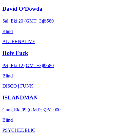
David O’Dowda
Sal, Eki 20 (GMT+3)
|
₺580
Blind
ALTERNATIVE
Holy Fuck
Pzt, Eki 12 (GMT+3)
|
₺580
Blind
DISCO | FUNK
ISLANDMAN
Cum, Eki 09 (GMT+3)
|
₺1.000
Blind
PSYCHEDELIC