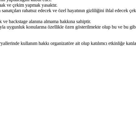
kmak ve çekim yapmak yasaktır.
 sanatçıları rahatsız edecek ve özel hayatının gizliliğini ihlal edecek 
ik ve backstage alanına almama hakkına sahiptir.
ıyla uygunluk konularına özellikle özen gösterilmekte olup bu ve bu gib
eryallerinde kullanım hakkı organizatöre ait olup katılımcı etkinliğe katı