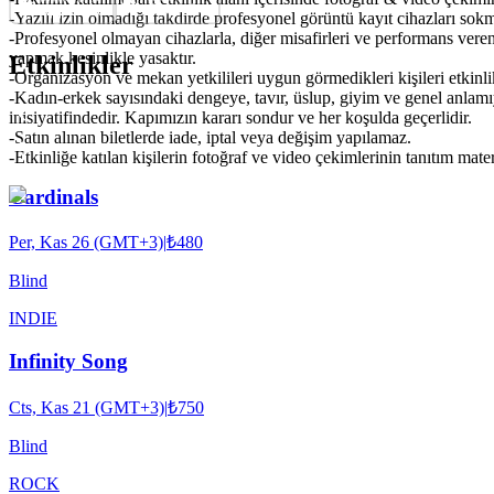
-Yazılı izin olmadığı takdirde profesyonel görüntü kayıt cihazları so
-Profesyonel olmayan cihazlarla, diğer misafirleri ve performans veren
yapmak kesinlikle yasaktır.
Etkinlikler
-Organizasyon ve mekan yetkilileri uygun görmedikleri kişileri etkinl
-Kadın-erkek sayısındaki dengeye, tavır, üslup, giyim ve genel anlam
inisiyatifindedir. Kapımızın kararı sondur ve her koşulda geçerlidir.
-Satın alınan biletlerde iade, iptal veya değişim yapılamaz.
-Etkinliğe katılan kişilerin fotoğraf ve video çekimlerinin tanıtım mat
Cardinals
Per, Kas 26 (GMT+3)
|
₺480
Blind
INDIE
Infinity Song
Cts, Kas 21 (GMT+3)
|
₺750
Blind
ROCK