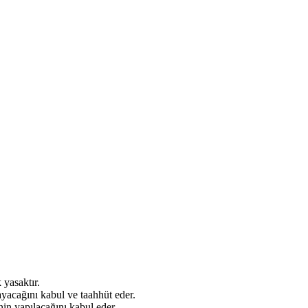
 yasaktır.
ayacağını kabul ve taahhüt eder.
inin yapılacağını kabul eder.