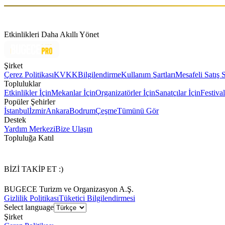
Etkinlikleri Daha Akıllı Yönet
Şirket
Çerez Politikası
KVKK
Bilgilendirme
Kullanım Şartları
Mesafeli Satış 
Topluluklar
Etkinlikler İçin
Mekanlar İçin
Organizatörler İçin
Sanatçılar İçin
Festival
Popüler Şehirler
İstanbul
İzmir
Ankara
Bodrum
Çeşme
Tümünü Gör
Destek
Yardım Merkezi
Bize Ulaşın
Topluluğa Katıl
BİZİ TAKİP ET :)
BUGECE Turizm ve Organizasyon A.Ş.
Gizlilik Politikası
Tüketici Bilgilendirmesi
Select language
Şirket