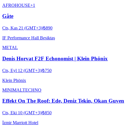
AFRO
HOUSE
+
1
Gåte
Cts, Kas 21 (GMT+3)
|
₺890
IF Performance Hall Beşiktaş
METAL
Denis Horvat F2F Echonomist | Klein Phönix
Cts, Eyl 12 (GMT+3)
|
₺750
Klein Phönix
MINIMAL
TECHNO
Effekt On The Roof: Ede, Deniz Tekin, Okan Guven
Cts, Eki 10 (GMT+3)
|
₺850
İzmir Marriott Hotel