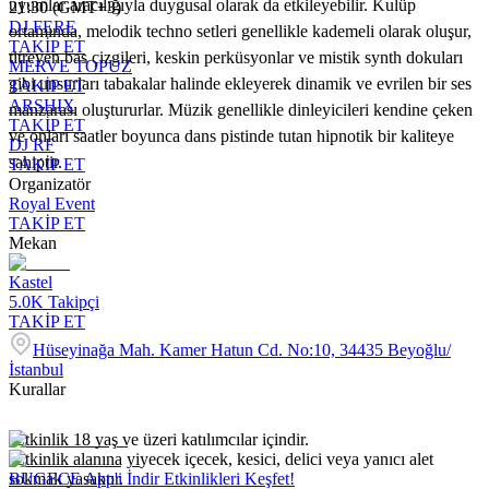
uyumlar aracılığıyla duygusal olarak da etkileyebilir. Kulüp
21:30 (GMT+3)
DJ FERE
ortamında, melodik techno setleri genellikle kademeli olarak oluşur,
TAKİP ET
titreyen bas çizgileri, keskin perküsyonlar ve mistik synth dokuları
MERVE TOPUZ
gibi unsurları tabakalar halinde ekleyerek dinamik ve evrilen bir ses
TAKİP ET
ARSHIX
manzarası oluştururlar. Müzik genellikle dinleyicileri kendine çeken
TAKİP ET
ve onları saatler boyunca dans pistinde tutan hipnotik bir kaliteye
DJ RF
sahiptir.
TAKİP ET
Organizatör
Royal Event
TAKİP ET
Mekan
Kastel
5.0K
Takipçi
TAKİP ET
Hüseyinağa Mah. Kamer Hatun Cd. No:10, 34435 Beyoğlu/
İstanbul
Kurallar
-Etkinlik 18 yaş ve üzeri katılımcılar içindir.
-Etkinlik alanına yiyecek içecek, kesici, delici veya yanıcı alet
sokmak yasaktır.
BUGECE App'i İndir Etkinlikleri Keşfet!