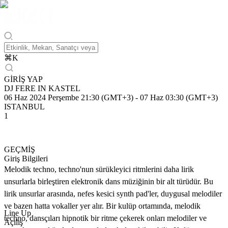
⌘
K
GİRİŞ YAP
DJ FERE IN KASTEL
06 Haz 2024 Perşembe 21:30 (GMT+3)
-
07 Haz 03:30 (GMT+3)
ISTANBUL
1
GEÇMİŞ
Giriş Bilgileri
Melodik techno, techno'nun sürükleyici ritmlerini daha lirik
unsurlarla birleştiren elektronik dans müziğinin bir alt türüdür. Bu
lirik unsurlar arasında, nefes kesici synth pad'ler, duygusal melodiler
ve bazen hatta vokaller yer alır. Bir kulüp ortamında, melodik
Line Up
techno, dansçıları hipnotik bir ritme çekerek onları melodiler ve
Açılış