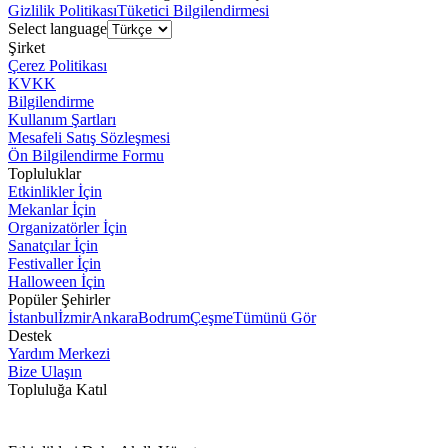
Gizlilik Politikası
Tüketici Bilgilendirmesi
Select language
Şirket
Çerez Politikası
KVKK
Bilgilendirme
Kullanım Şartları
Mesafeli Satış Sözleşmesi
Ön Bilgilendirme Formu
Topluluklar
Etkinlikler İçin
Mekanlar İçin
Organizatörler İçin
Sanatçılar İçin
Festivaller İçin
Halloween İçin
Popüler Şehirler
İstanbul
İzmir
Ankara
Bodrum
Çeşme
Tümünü Gör
Destek
Yardım Merkezi
Bize Ulaşın
Topluluğa Katıl