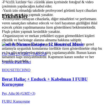
-Etkinlik katılımcıları etkinlik alanı içerisinde fotoğraf & video
çekiminin yapılacağını kabul eder.
-Yazılı izin olmadığı takdirde profesyonel görüntü kayıt cihazları
sokmak ve çekim yapmak yasaktır.
Etkinlikler
-Profesyonel olmayan cihazlarla, diğer misafirleri ve performans
veren sanatçıları rahatsız edecek ve özel hayatının gizliliğini ihlal
edecek çekim yapılmamasına özen gösterilmesi beklenmektedir.
Flaşlı çekim yapmak kesinlikle yasaktır.
-Organizasyon ve mekan yetkilileri uygun görmedikleri kişileri
etkinlik ve backstage alanına almama hakkına sahiptir.
Pool & Nature Escape - 12 Hours of Music
-Kadın-erkek sayısındaki dengeye, tavır, üslup, giyim ve genel
anlamıyla uygunluk konularına özellikle özen gösterilmekte olup bu
ve bu gibi sebeplerden ötürü giriş yapılamayabilir. Bunun kararı
Cts, Ağu 15 (GMT+3)
|
₺2.250
tamamen kapı inisiyatifindedir. Kapımızın kararı sondur ve her
koşulda geçerlidir.
Synosse Park Hotel
HOUSE
TECHNO
Berat Hallaç + Enduck + Kabelman I FUBU
Kuruçeşme
Per, Ağu 06 (GMT+3)
FUBU Kuruçeşme