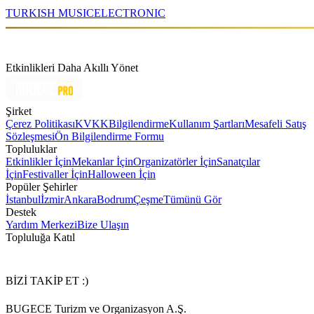
TURKISH MUSIC
ELECTRONIC
Etkinlikleri Daha Akıllı Yönet
Şirket
Çerez Politikası
KVKK
Bilgilendirme
Kullanım Şartları
Mesafeli Satış
Sözleşmesi
Ön Bilgilendirme Formu
Topluluklar
Etkinlikler İçin
Mekanlar İçin
Organizatörler İçin
Sanatçılar
İçin
Festivaller İçin
Halloween İçin
Popüler Şehirler
İstanbul
İzmir
Ankara
Bodrum
Çeşme
Tümünü Gör
Destek
Yardım Merkezi
Bize Ulaşın
Topluluğa Katıl
BİZİ TAKİP ET :)
BUGECE Turizm ve Organizasyon A.Ş.