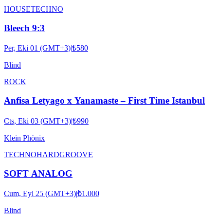
HOUSE
TECHNO
Bleech 9:3
Per, Eki 01 (GMT+3)
|
₺580
Blind
ROCK
Anfisa Letyago x Yanamaste – First Time Istanbul
Cts, Eki 03 (GMT+3)
|
₺990
Klein Phönix
TECHNO
HARDGROOVE
SOFT ANALOG
Cum, Eyl 25 (GMT+3)
|
₺1.000
Blind