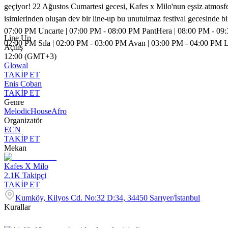
geçiyor! 22 Ağustos Cumartesi gecesi, Kafes x Milo'nun eşsiz atmosf
isimlerinden oluşan dev bir line-up bu unutulmaz festival gecesinde 
07:00 PM Uncarte | 07:00 PM - 08:00 PM PantHera | 08:00 PM - 09:
Line Up
02:00 PM Sıla | 02:00 PM - 03:00 PM Avan | 03:00 PM - 04:00 PM L
Açılış
12:00 (GMT+3)
Glowal
TAKİP ET
Enis Coban
TAKİP ET
Genre
Melodic
House
Afro
Organizatör
ECN
TAKİP ET
Mekan
Kafes X Milo
2.1K
Takipçi
TAKİP ET
Kumköy, Kilyos Cd. No:32 D:34, 34450 Sarıyer/İstanbul
Kurallar