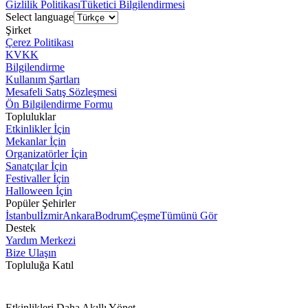
Gizlilik Politikası
Tüketici Bilgilendirmesi
Select language
Şirket
Çerez Politikası
KVKK
Bilgilendirme
Kullanım Şartları
Mesafeli Satış Sözleşmesi
Ön Bilgilendirme Formu
Topluluklar
Etkinlikler İçin
Mekanlar İçin
Organizatörler İçin
Sanatçılar İçin
Festivaller İçin
Halloween İçin
Popüler Şehirler
İstanbul
İzmir
Ankara
Bodrum
Çeşme
Tümünü Gör
Destek
Yardım Merkezi
Bize Ulaşın
Topluluğa Katıl
Etkinlikleri Daha Akıllı Yönet