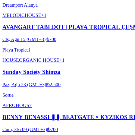
Dreamport Alanya
MELODIC
HOUSE
+
1
AVANGART TABLDOT | PLAYA TROPICAL ÇE
Cts, Ağu 15 (GMT+3)
|
₺700
Playa Tropical
HOUSE
ORGANIC HOUSE
+
1
Sunday Society Shimza
Paz, Ağu 23 (GMT+3)
|
₺2.500
Sortie
AFRO
HOUSE
BENNY BENASSI ❚❚ BEATGATE × KYZIKOS R
Cum, Eki 09 (GMT+3)
|
₺700