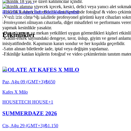
-Etkinlik 18 yaş ve üzeri katılımcılar içindir.
-Etkinlik alanına yiyecek içecek, kesici, delici veya yanıcı alet sokmak
-Etkinlik katılımcıları etkinlik alanı içerisinde fotoğraf & video çekim
BUGECE App'i İndir Etkinlikleri Keşfet!
-Yazılı izin olmadığı takdirde profesyonel görüntü kayıt cihazları so
-Profesyonel olmayan cihazlarla, diğer misafirleri ve performans veren
yapmak kesinlikle yasaktır.
-Organizasyon ve mekan yetkilileri uygun görmedikleri kişileri etkinl
Etkinlikler
-Kadın-erkek sayısındaki dengeye, tavır, üslup, giyim ve genel anlam
inisiyatifindedir. Kapımızın kararı sondur ve her koşulda geçerlidir.
-Satın alınan biletlerde iade, iptal veya değişim yapılamaz.
-Etkinliğe katılan kişilerin fotoğraf ve video çekimlerinin tanıtım mat
ISOLATE AT KAFES X MILO
Paz, Ağu 09 (GMT+3)
|
₺650
Kafes X Milo
HOUSE
TECH HOUSE
+
1
SUMMERDAZE 2026
Cts, Ağu 29 (GMT+3)
|
₺1.150