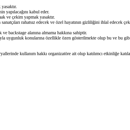
 yasaktır.
inin yapılacağını kabul eder.
kmak ve çekim yapmak yasaktır.
 sanatçıları rahatsız edecek ve özel hayatının gizliliğini ihlal edecek 
ik ve backstage alanına almama hakkına sahiptir.
ıyla uygunluk konularına özellikle özen gösterilmekte olup bu ve bu gib
eryallerinde kullanım hakkı organizatöre ait olup katılımcı etkinliğe katı