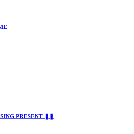
ŞME
ISING PRESENT ❚❚