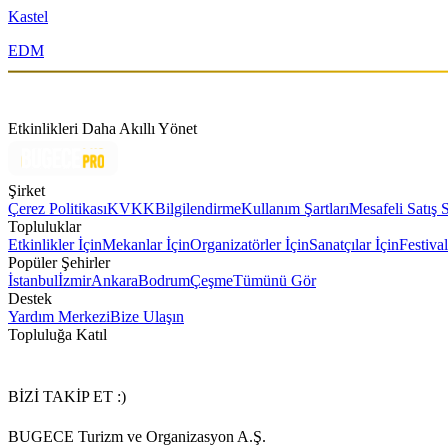
Kastel
EDM
Etkinlikleri Daha Akıllı Yönet
Şirket
Çerez Politikası
KVKK
Bilgilendirme
Kullanım Şartları
Mesafeli Satış 
Topluluklar
Etkinlikler İçin
Mekanlar İçin
Organizatörler İçin
Sanatçılar İçin
Festival
Popüler Şehirler
İstanbul
İzmir
Ankara
Bodrum
Çeşme
Tümünü Gör
Destek
Yardım Merkezi
Bize Ulaşın
Topluluğa Katıl
BİZİ TAKİP ET :)
BUGECE Turizm ve Organizasyon A.Ş.