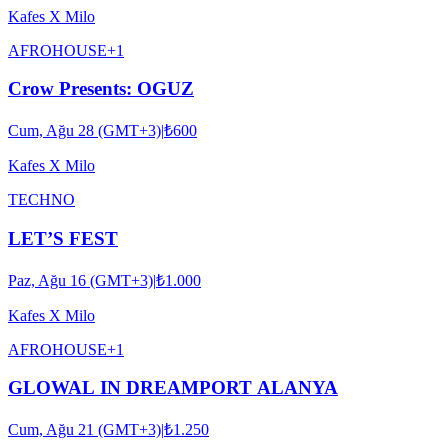
Kafes X Milo
AFRO
HOUSE
+
1
Crow Presents: OGUZ
Cum, Ağu 28 (GMT+3)
|
₺600
Kafes X Milo
TECHNO
LET’S FEST
Paz, Ağu 16 (GMT+3)
|
₺1.000
Kafes X Milo
AFRO
HOUSE
+
1
GLOWAL IN DREAMPORT ALANYA
Cum, Ağu 21 (GMT+3)
|
₺1.250