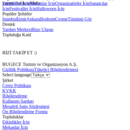
yapma hakkı saklıdır.
Etkinlikler İçin
Mekanlar İçin
Organizatörler İçin
Sanatçılar
İçin
Festivaller İçin
Halloween İçin
Popüler Şehirler
İstanbul
İzmir
Ankara
Bodrum
Çeşme
Tümünü Gör
Destek
Yardım Merkezi
Bize Ulaşın
Topluluğa Katıl
BİZİ TAKİP ET :)
BUGECE Turizm ve Organizasyon A.Ş.
Gizlilik Politikası
Tüketici Bilgilendirmesi
Select language
Şirket
Çerez Politikası
KVKK
Bilgilendirme
Kullanım Şartları
Mesafeli Satış Sözleşmesi
Ön Bilgilendirme Formu
Topluluklar
Etkinlikler İçin
Mekanlar İçin