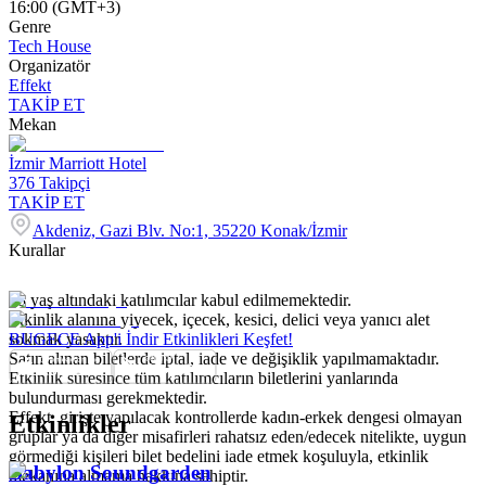
16:00 (GMT+3)
Genre
Tech House
Organizatör
Effekt
TAKİP ET
Mekan
İzmir Marriott Hotel
376
Takipçi
TAKİP ET
Akdeniz, Gazi Blv. No:1, 35220 Konak/İzmir
Kurallar
18 yaş altındaki katılımcılar kabul edilmemektedir.
Etkinlik alanına yiyecek, içecek, kesici, delici veya yanıcı alet
sokmak yasaktır.
BUGECE App'i İndir Etkinlikleri Keşfet!
Satın alınan biletlerde iptal, iade ve değişiklik yapılmamaktadır.
Etkinlik süresince tüm katılımcıların biletlerini yanlarında
bulundurması gerekmektedir.
Effekt, girişte yapılacak kontrollerde kadın-erkek dengesi olmayan
Etkinlikler
gruplar ya da diğer misafirleri rahatsız eden/edecek nitelikte, uygun
görmediği kişileri bilet bedelini iade etmek koşuluyla, etkinlik
Babylon Soundgarden
mekanına almama hakkına sahiptir.