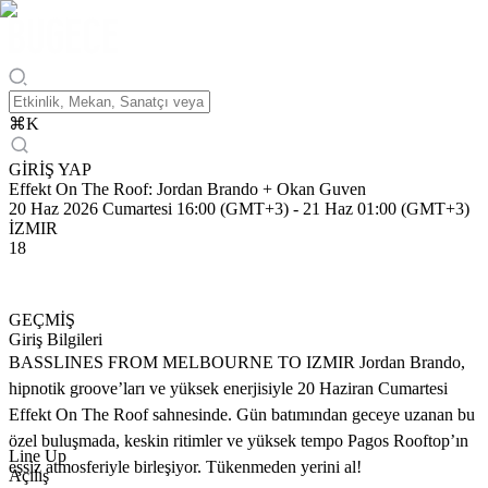
⌘
K
GİRİŞ YAP
Effekt On The Roof: Jordan Brando + Okan Guven
20 Haz 2026 Cumartesi 16:00 (GMT+3)
-
21 Haz 01:00 (GMT+3)
İZMIR
18
GEÇMİŞ
Giriş Bilgileri
BASSLINES FROM MELBOURNE TO IZMIR Jordan Brando,
hipnotik groove’ları ve yüksek enerjisiyle 20 Haziran Cumartesi
Effekt On The Roof sahnesinde. Gün batımından geceye uzanan bu
özel buluşmada, keskin ritimler ve yüksek tempo Pagos Rooftop’ın
Line Up
eşsiz atmosferiyle birleşiyor. Tükenmeden yerini al!
Açılış