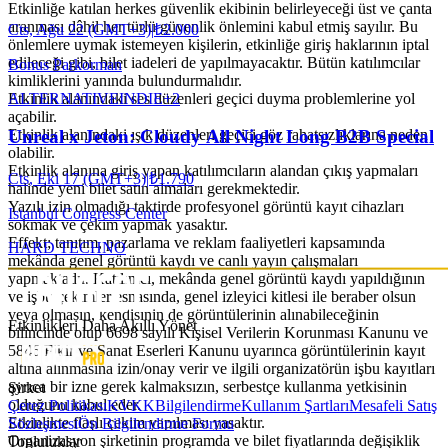
Etkinliğe katılan herkes güvenlik ekibinin belirleyeceği üst ve çanta
aranması dâhil her türlü güvenlik önlemini kabul etmiş sayılır. Bu
Cts, Ağu 22 (GMT+3)
|
₺2.000
önlemlere uymak istemeyen kişilerin, etkinliğe giriş haklarının iptal
edileceği gibi, bilet iadeleri de yapılmayacaktır. Bütün katılımcılar
Bonus Parkorman
kimliklerini yanında bulundurmalıdır.
ALTERNATIVE
INDIE
+
2
Etkinlik alanındaki ses düzenleri geçici duyma problemlerine yol
açabilir.
Etkinlik alanındaki ışık düzenleri geçici göz rahatsızlıklarına neden
Unreal x Jeton: Cloudy All Night Long B2B Special
olabilir.
Etkinlik alanına giriş yapan katılımcıların alandan çıkış yapmaları
Cts, Eki 17 (GMT+3)
|
₺1.790
halinde yeni bilet satın almaları gerekmektedir.
Yazılı izin olmadığı taktirde profesyonel görüntü kayıt cihazları
Istanbul Congress Center
sokmak ve çekim yapmak yasaktır.
Effekt; tanıtım, pazarlama ve reklam faaliyetleri kapsamında
HARD TECHNO
mekânda genel görüntü kaydı ve canlı yayın çalışmaları
yapmaktadır. Katılımcı, mekânda genel görüntü kaydı yapıldığının
ve işbu çekimler esnasında, genel izleyici kitlesi ile beraber olsun
veya olmasın, kendisinin de görüntülerinin alınabileceğinin
Etkinlikleri Daha Akıllı Yönet
bilincinde olup 6698 sayılı Kişisel Verilerin Korunması Kanunu ve
5846 Fikir ve Sanat Eserleri Kanunu uyarınca görüntülerinin kayıt
altına alınmasına izin/onay verir ve ilgili organizatörün işbu kayıtları
ayrıca bir izne gerek kalmaksızın, serbestçe kullanma yetkisinin
Şirket
olduğunu kabul eder.
Çerez Politikası
KVKK
Bilgilendirme
Kullanım Şartları
Mesafeli Satış
Etkinlikte flaşlı çekim yapılması yasaktır.
Sözleşmesi
Ön Bilgilendirme Formu
Organizasyon şirketinin programda ve bilet fiyatlarında değişiklik
Topluluklar