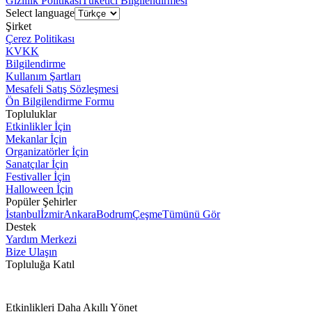
Gizlilik Politikası
Tüketici Bilgilendirmesi
Select language
Şirket
Çerez Politikası
KVKK
Bilgilendirme
Kullanım Şartları
Mesafeli Satış Sözleşmesi
Ön Bilgilendirme Formu
Topluluklar
Etkinlikler İçin
Mekanlar İçin
Organizatörler İçin
Sanatçılar İçin
Festivaller İçin
Halloween İçin
Popüler Şehirler
İstanbul
İzmir
Ankara
Bodrum
Çeşme
Tümünü Gör
Destek
Yardım Merkezi
Bize Ulaşın
Topluluğa Katıl
Etkinlikleri Daha Akıllı Yönet