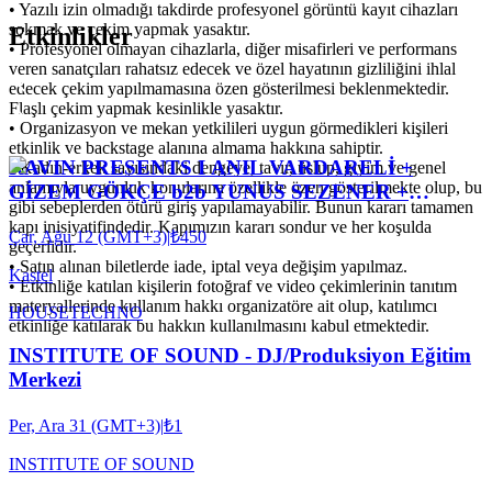
• Yazılı izin olmadığı takdirde profesyonel görüntü kayıt cihazları
sokmak ve çekim yapmak yasaktır.
Etkinlikler
• Profesyonel olmayan cihazlarla, diğer misafirleri ve performans
veren sanatçıları rahatsız edecek ve özel hayatının gizliliğini ihlal
edecek çekim yapılmamasına özen gösterilmesi beklenmektedir.
Flaşlı çekim yapmak kesinlikle yasaktır.
• Organizasyon ve mekan yetkilileri uygun görmedikleri kişileri
etkinlik ve backstage alanına almama hakkına sahiptir.
RAVIN PRESENTS I ANIL VARDARELİ +
• Kadın-erkek sayısındaki dengeye, tavır, üslup, giyim ve genel
anlamıyla uygunluk konularına özellikle özen gösterilmekte olup, bu
GİZEM GÖKÇE b2b YUNUS SEZENER +
gibi sebeplerden ötürü giriş yapılamayabilir. Bunun kararı tamamen
XOXES b2b ROBIN ABRAHAMOĞLU
kapı inisiyatifindedir. Kapımızın kararı sondur ve her koşulda
Çar, Ağu 12 (GMT+3)
|
₺450
geçerlidir.
• Satın alınan biletlerde iade, iptal veya değişim yapılmaz.
Kastel
• Etkinliğe katılan kişilerin fotoğraf ve video çekimlerinin tanıtım
materyallerinde kullanım hakkı organizatöre ait olup, katılımcı
HOUSE
TECHNO
etkinliğe katılarak bu hakkın kullanılmasını kabul etmektedir.
INSTITUTE OF SOUND - DJ/Produksiyon Eğitim
Merkezi
Per, Ara 31 (GMT+3)
|
₺1
INSTITUTE OF SOUND