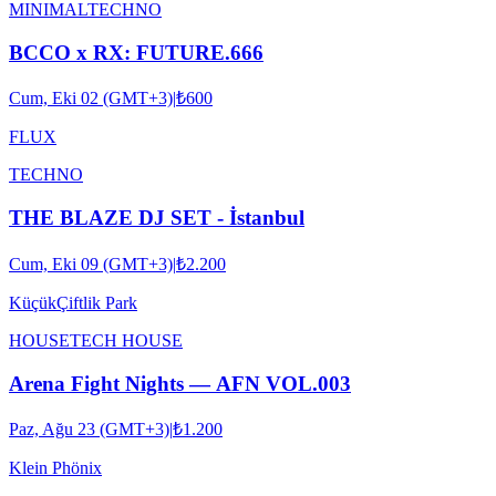
MINIMAL
TECHNO
BCCO x RX: FUTURE.666
Cum, Eki 02 (GMT+3)
|
₺600
FLUX
TECHNO
THE BLAZE DJ SET - İstanbul
Cum, Eki 09 (GMT+3)
|
₺2.200
KüçükÇiftlik Park
HOUSE
TECH HOUSE
Arena Fight Nights — AFN VOL.003
Paz, Ağu 23 (GMT+3)
|
₺1.200
Klein Phönix