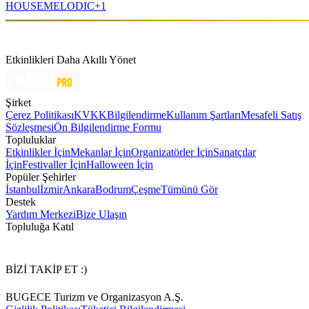
HOUSE
MELODIC
+
1
Etkinlikleri Daha Akıllı Yönet
Şirket
Çerez Politikası
KVKK
Bilgilendirme
Kullanım Şartları
Mesafeli Satış
Sözleşmesi
Ön Bilgilendirme Formu
Topluluklar
Etkinlikler İçin
Mekanlar İçin
Organizatörler İçin
Sanatçılar
İçin
Festivaller İçin
Halloween İçin
Popüler Şehirler
İstanbul
İzmir
Ankara
Bodrum
Çeşme
Tümünü Gör
Destek
Yardım Merkezi
Bize Ulaşın
Topluluğa Katıl
BİZİ TAKİP ET :)
BUGECE Turizm ve Organizasyon A.Ş.