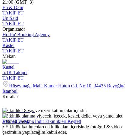
21:00 (GMT+3)
Eli & Dani
TAKİP ET
Un:Said
TAKİP ET
Organizatör
Ho-Pu' Booking Agency
TAKİP ET
Kastel
TAKİP ET
Mekan
Kastel
5.1K
Takipçi
TAKİP ET
Hüseyinağa Mah. Kamer Hatun Cd. No:10, 34435 Beyoğlu/
İstanbul
Kurallar
• Etkinlik 18 yaş ve üzeri katılımcılar içindir.
• Etkinlik alanına yiyecek, içecek, kesici, delici veya yanıcı alet
sokmak yasaktır.
BUGECE App'i İndir Etkinlikleri Keşfet!
• Etkinlik katılımcıları etkinlik alanı içerisinde fotoğraf & video
çekiminin yapılacağını kabul eder.