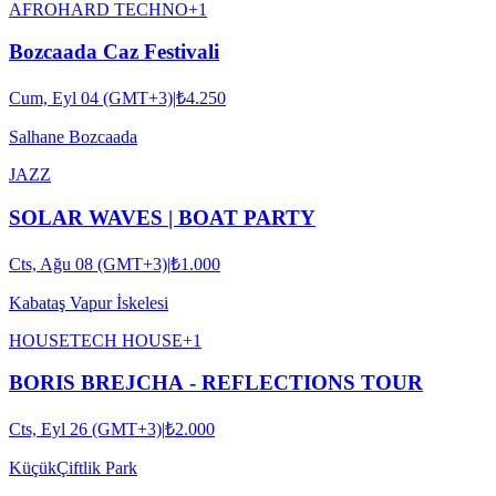
AFRO
HARD TECHNO
+
1
Bozcaada Caz Festivali
Cum, Eyl 04 (GMT+3)
|
₺4.250
Salhane Bozcaada
JAZZ
SOLAR WAVES | BOAT PARTY
Cts, Ağu 08 (GMT+3)
|
₺1.000
Kabataş Vapur İskelesi
HOUSE
TECH HOUSE
+
1
BORIS BREJCHA - REFLECTIONS TOUR
Cts, Eyl 26 (GMT+3)
|
₺2.000
KüçükÇiftlik Park