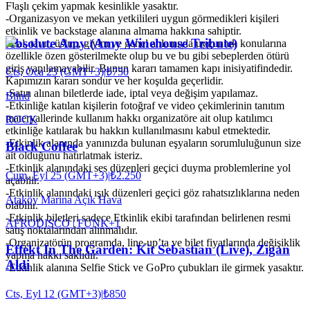
Flaşlı çekim yapmak kesinlikle yasaktır.
-Organizasyon ve mekan yetkilileri uygun görmedikleri kişileri
etkinlik ve backstage alanına almama hakkına sahiptir.
Absolute Amy (Amy Winehouse Tribute)
-Hal, tavır, üslup, giyim ve genel anlamıyla uygunluk konularına
özellikle özen gösterilmekte olup bu ve bu gibi sebeplerden ötürü
giriş yapılamayabilir. Bunun kararı tamamen kapı inisiyatifindedir.
Cts, Oca 23 (GMT+3)
|
₺750
Kapımızın kararı sondur ve her koşulda geçerlidir.
-Satın alınan biletlerde iade, iptal veya değişim yapılamaz.
Blind
-Etkinliğe katılan kişilerin fotoğraf ve video çekimlerinin tanıtım
materyallerinde kullanım hakkı organizatöre ait olup katılımcı
ROCK
etkinliğe katılarak bu hakkın kullanılmasını kabul etmektedir.
-Etkinlik alanında yanınızda bulunan eşyaların sorumluluğunun size
Black Coffee
ait olduğunu hatırlatmak isteriz.
-Etkinlik alanındaki ses düzenleri geçici duyma problemlerine yol
Cum, Eyl 25 (GMT+3)
|
₺2.250
açabilir.
-Etkinlik alanındaki ışık düzenleri geçici göz rahatsızlıklarına neden
Ataköy Marina Açık Hava
olabilir.
-Etkinlik biletleri sadece Etkinlik ekibi tarafından belirlenen resmi
AFRO
DISCO | FUNK
+
1
satış noktalarından alınmalıdır.
-Organizatörün programda, line-up’ta ve bilet fiyatlarında değişiklik
Effekt In The Garden: Kit Sebastian (Live), Zigan
yapma hakkı saklıdır.
Aldi
-Etkinlik alanına Selfie Stick ve GoPro çubukları ile girmek yasaktır.
Cts, Eyl 12 (GMT+3)
|
₺850