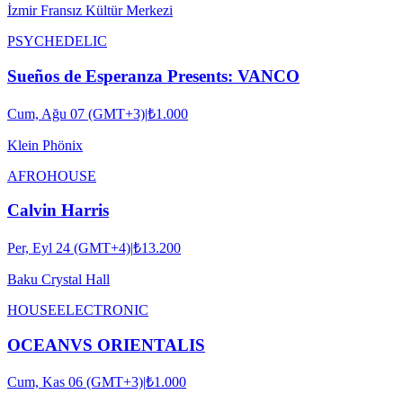
İzmir Fransız Kültür Merkezi
PSYCHEDELIC
Sueños de Esperanza Presents: VANCO
Cum, Ağu 07 (GMT+3)
|
₺1.000
Klein Phönix
AFRO
HOUSE
Calvin Harris
Per, Eyl 24 (GMT+4)
|
₺13.200
Baku Crystal Hall
HOUSE
ELECTRONIC
OCEANVS ORIENTALIS
Cum, Kas 06 (GMT+3)
|
₺1.000