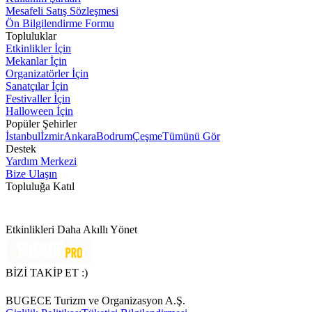
Mesafeli Satış Sözleşmesi
Ön Bilgilendirme Formu
Topluluklar
Etkinlikler İçin
Mekanlar İçin
Organizatörler İçin
Sanatçılar İçin
Festivaller İçin
Halloween İçin
Popüler Şehirler
İstanbul
İzmir
Ankara
Bodrum
Çeşme
Tümünü Gör
Destek
Yardım Merkezi
Bize Ulaşın
Topluluğa Katıl
Etkinlikleri Daha Akıllı Yönet
BİZİ TAKİP ET :)
BUGECE Turizm ve Organizasyon A.Ş.