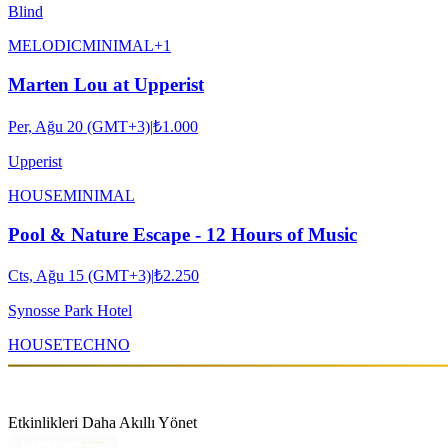
Blind
MELODIC
MINIMAL
+
1
Marten Lou at Upperist
Per, Ağu 20 (GMT+3)
|
₺1.000
Upperist
HOUSE
MINIMAL
Pool & Nature Escape - 12 Hours of Music
Cts, Ağu 15 (GMT+3)
|
₺2.250
Synosse Park Hotel
HOUSE
TECHNO
Etkinlikleri Daha Akıllı Yönet