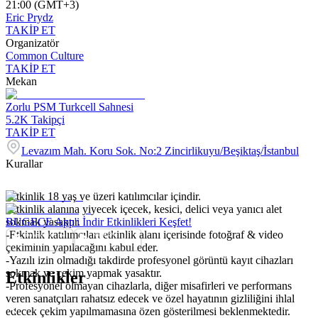
21:00 (GMT+3)
Eric Prydz
TAKİP ET
Organizatör
Common Culture
TAKİP ET
Mekan
Zorlu PSM Turkcell Sahnesi
5.2K
Takipçi
TAKİP ET
Levazım Mah. Koru Sok. No:2 Zincirlikuyu/Beşiktaş/İstanbul
Kurallar
-Etkinlik 18 yaş ve üzeri katılımcılar içindir.
-Etkinlik alanına yiyecek içecek, kesici, delici veya yanıcı alet
sokmak yasaktır.
BUGECE App'i İndir Etkinlikleri Keşfet!
-Etkinlik katılımcıları etkinlik alanı içerisinde fotoğraf & video
çekiminin yapılacağını kabul eder.
-Yazılı izin olmadığı takdirde profesyonel görüntü kayıt cihazları
sokmak ve çekim yapmak yasaktır.
Etkinlikler
-Profesyonel olmayan cihazlarla, diğer misafirleri ve performans
veren sanatçıları rahatsız edecek ve özel hayatının gizliliğini ihlal
edecek çekim yapılmamasına özen gösterilmesi beklenmektedir.