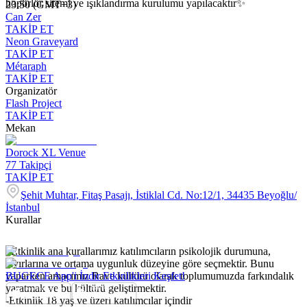
hopörlör sitemi ve ışıklandırma kurulumu yapılacaktır✨
23:50 (GMT+3)
Can Zer
TAKİP ET
Neon Graveyard
TAKİP ET
Métaraph
TAKİP ET
Organizatör
Flash Project
TAKİP ET
Mekan
Dorock XL Venue
77
Takipçi
TAKİP ET
Şehit Muhtar, Fitaş Pasajı, İstiklal Cd. No:12/1, 34435 Beyoğlu/
İstanbul
Kurallar
*Etkinlik ana kurallarımız katılımcıların psikolojik durumuna,
tavırlarına ve ortama uygunluk düzeyine göre seçmektir. Bunu
yaparken amacımız Rave kültürü olarak toplumumuzda farkındalık
BUGECE App'i İndir Etkinlikleri Keşfet!
yaratmak ve bu kültürü geliştirmektir.
-Etkinlik 18 yaş ve üzeri katılımcılar içindir