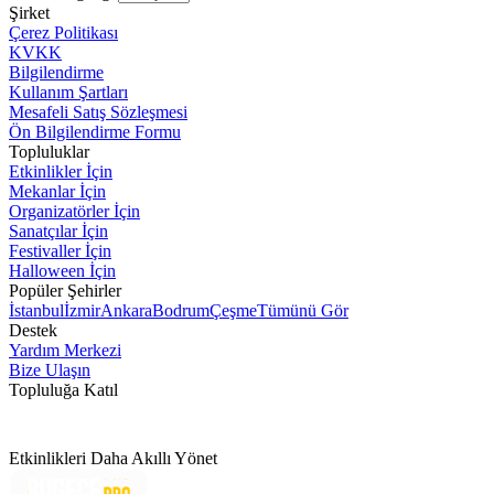
Şirket
Çerez Politikası
KVKK
Bilgilendirme
Kullanım Şartları
Mesafeli Satış Sözleşmesi
Ön Bilgilendirme Formu
Topluluklar
Etkinlikler İçin
Mekanlar İçin
Organizatörler İçin
Sanatçılar İçin
Festivaller İçin
Halloween İçin
Popüler Şehirler
İstanbul
İzmir
Ankara
Bodrum
Çeşme
Tümünü Gör
Destek
Yardım Merkezi
Bize Ulaşın
Topluluğa Katıl
Etkinlikleri Daha Akıllı Yönet