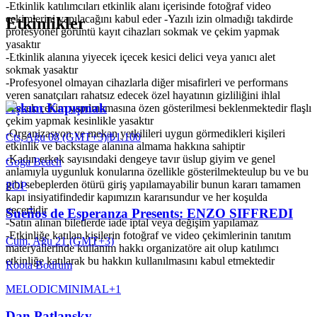
-Etkinlik katılımcıları etkinlik alanı içerisinde fotoğraf video
çekimlerini yapılacağını kabul eder -Yazılı izin olmadığı takdirde
Etkinlikler
profesyonel görüntü kayıt cihazları sokmak ve çekim yapmak
yasaktır
-Etkinlik alanına yiyecek içecek kesici delici veya yanıcı alet
sokmak yasaktır
-Profesyonel olmayan cihazlarla diğer misafirleri ve performans
veren sanatçıları rahatsız edecek özel hayatının gizliliğini ihlal
Aşkım Kapışmak
edecek çekim yapılmamasına özen gösterilmesi beklenmektedir flaşlı
çekim yapmak kesinlikle yasaktır
-Organizasyon ve mekan yetkilileri uygun görmedikleri kişileri
Cts, Ağu 08 (GMT+3)
|
₺1.100
etkinlik ve backstage alanına almama hakkına sahiptir
-Kadın erkek sayısındaki dengeye tavır üslup giyim ve genel
Goga Beach
anlamıyla uygunluk konularına özellikle gösterilmekteulup bu ve bu
gibi sebeplerden ötürü giriş yapılamayabilir bunun kararı tamamen
POP
kapı insiyatifindedir kapımızın kararısundur ve her koşulda
geçerlidir
Sueños de Esperanza Presents: ENZO SIFFREDI
-Satın alınan biletlerde iade iptal veya değişim yapılamaz
-Etkinliğe katılan kişilerin fotoğraf ve video çekimlerinin tanıtım
Cum, Ağu 21 (GMT+3)
materyallerinde kullanım hakkı organizatöre ait olup katılımcı
etkinliğe katılarak bu hakkın kullanılmasını kabul etmektedir
Roota Bodrum
MELODIC
MINIMAL
+
1
Dan Patlansky