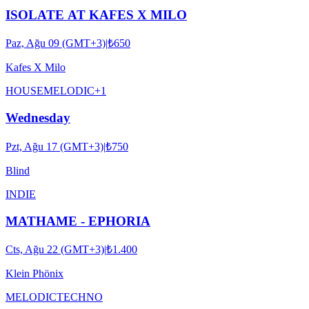
ISOLATE AT KAFES X MILO
Paz, Ağu 09 (GMT+3)
|
₺650
Kafes X Milo
HOUSE
MELODIC
+
1
Wednesday
Pzt, Ağu 17 (GMT+3)
|
₺750
Blind
INDIE
MATHAME - EPHORIA
Cts, Ağu 22 (GMT+3)
|
₺1.400
Klein Phönix
MELODIC
TECHNO