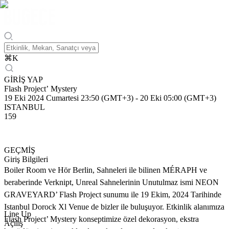
⌘
K
GİRİŞ YAP
Flash Project’ Mystery
19 Eki 2024 Cumartesi 23:50 (GMT+3)
-
20 Eki 05:00 (GMT+3)
ISTANBUL
159
GEÇMİŞ
Giriş Bilgileri
Boiler Room ve Hör Berlin, Sahneleri ile bilinen MÉRAPH ve
beraberinde Verknipt, Unreal Sahnelerinin Unutulmaz ismi NEON
GRAVEYARD’ Flash Project sunumu ile 19 Ekim, 2024 Tarihinde
Istanbul Dorock Xl Venue de bizler ile buluşuyor. Etkinlik alanımıza
Line Up
Flash Project’ Mystery konseptimize özel dekorasyon, ekstra
Açılış