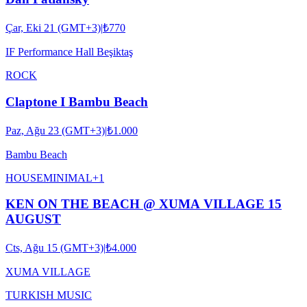
Çar, Eki 21 (GMT+3)
|
₺770
IF Performance Hall Beşiktaş
ROCK
Claptone I Bambu Beach
Paz, Ağu 23 (GMT+3)
|
₺1.000
Bambu Beach
HOUSE
MINIMAL
+
1
KEN ON THE BEACH @ XUMA VILLAGE 15
AUGUST
Cts, Ağu 15 (GMT+3)
|
₺4.000
XUMA VILLAGE
TURKISH MUSIC