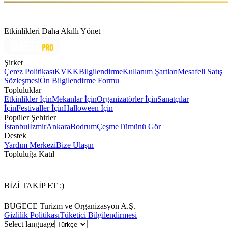
Etkinlikleri Daha Akıllı Yönet
Şirket
Çerez Politikası
KVKK
Bilgilendirme
Kullanım Şartları
Mesafeli Satış
Sözleşmesi
Ön Bilgilendirme Formu
Topluluklar
Etkinlikler İçin
Mekanlar İçin
Organizatörler İçin
Sanatçılar
İçin
Festivaller İçin
Halloween İçin
Popüler Şehirler
İstanbul
İzmir
Ankara
Bodrum
Çeşme
Tümünü Gör
Destek
Yardım Merkezi
Bize Ulaşın
Topluluğa Katıl
BİZİ TAKİP ET :)
BUGECE Turizm ve Organizasyon A.Ş.
Gizlilik Politikası
Tüketici Bilgilendirmesi
Select language