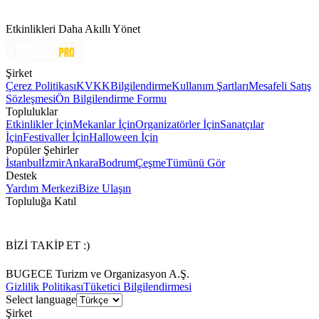
Etkinlikleri Daha Akıllı Yönet
Şirket
Çerez Politikası
KVKK
Bilgilendirme
Kullanım Şartları
Mesafeli Satış
Sözleşmesi
Ön Bilgilendirme Formu
Topluluklar
Etkinlikler İçin
Mekanlar İçin
Organizatörler İçin
Sanatçılar
İçin
Festivaller İçin
Halloween İçin
Popüler Şehirler
İstanbul
İzmir
Ankara
Bodrum
Çeşme
Tümünü Gör
Destek
Yardım Merkezi
Bize Ulaşın
Topluluğa Katıl
BİZİ TAKİP ET :)
BUGECE Turizm ve Organizasyon A.Ş.
Gizlilik Politikası
Tüketici Bilgilendirmesi
Select language
Şirket