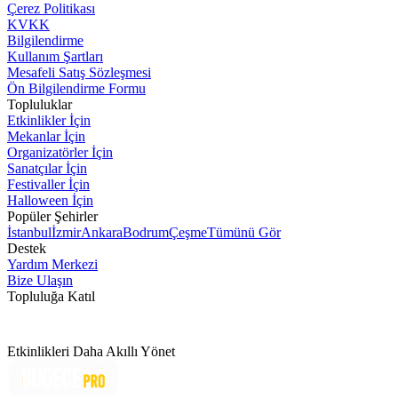
Çerez Politikası
KVKK
Bilgilendirme
Kullanım Şartları
Mesafeli Satış Sözleşmesi
Ön Bilgilendirme Formu
Topluluklar
Etkinlikler İçin
Mekanlar İçin
Organizatörler İçin
Sanatçılar İçin
Festivaller İçin
Halloween İçin
Popüler Şehirler
İstanbul
İzmir
Ankara
Bodrum
Çeşme
Tümünü Gör
Destek
Yardım Merkezi
Bize Ulaşın
Topluluğa Katıl
Etkinlikleri Daha Akıllı Yönet