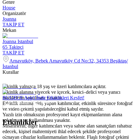
Genre
House
Organizatör
Joanna
TAKİP ET
Mekan
Joanna Istanbul
65
Takipçi
TAKİP ET
Arnavutköy, Bebek Arnavutköy Cd No:32, 34353 Beşiktaş/
İstanbul
Kurallar
Etkinlik yalnızca 18 yaş ve üzeri katılımcılara açıktır.
Etkinlik alanına yiyecek ve içecek, kesici–delici veya yanıcı
maddelerin sokulması yasaktır.
BUGECE App'i İndir Etkinlikleri Keşfet!
Etkinlik alanına giriş yapan katılımcılar, etkinlik süresince fotoğraf
ve video çekimi yapılabileceğini kabul etmiş sayılır.
Yazılı izin olmaksızın profesyonel kayıt ekipmanlarının alana
sokulması ve kullanılması yasaktır.
Etkinlikler
Misafirlerin; diğer katılımcıları veya sahne alan sanatçıları rahatsız
edecek, kişisel mahremiyeti ihlal edecek şekilde profesyonel
olmayan cihazlar kullanmamaları beklenir. Flaşlı fotoğraf çekimi