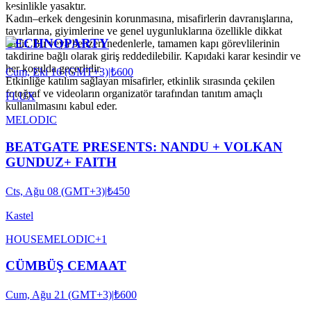
kesinlikle yasaktır.
Kadın–erkek dengesinin korunmasına, misafirlerin davranışlarına,
tavırlarına, giyimlerine ve genel uygunluklarına özellikle dikkat
TECHNOPARTY
edilir. Bu veya benzeri nedenlerle, tamamen kapı görevlilerinin
takdirine bağlı olarak giriş reddedilebilir. Kapıdaki karar kesindir ve
her koşulda geçerlidir.
Cum, Eki 16 (GMT+3)
|
₺600
Etkinliğe katılım sağlayan misafirler, etkinlik sırasında çekilen
fotoğraf ve videoların organizatör tarafından tanıtım amaçlı
FLUX
kullanılmasını kabul eder.
MELODIC
BEATGATE PRESENTS: NANDU + VOLKAN
GUNDUZ+ FAITH
Cts, Ağu 08 (GMT+3)
|
₺450
Kastel
HOUSE
MELODIC
+
1
CÜMBÜŞ CEMAAT
Cum, Ağu 21 (GMT+3)
|
₺600