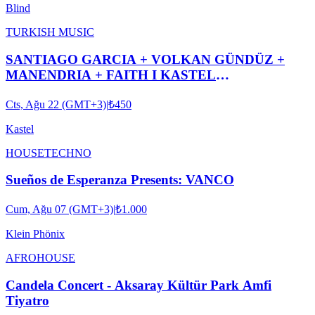
Blind
TURKISH MUSIC
SANTIAGO GARCIA + VOLKAN GÜNDÜZ +
MANENDRIA + FAITH I KASTEL
#ROOFTOPSERIES032
Cts, Ağu 22 (GMT+3)
|
₺450
Kastel
HOUSE
TECHNO
Sueños de Esperanza Presents: VANCO
Cum, Ağu 07 (GMT+3)
|
₺1.000
Klein Phönix
AFRO
HOUSE
Candela Concert - Aksaray Kültür Park Amfi
Tiyatro