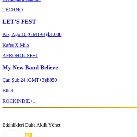
TECHNO
LET’S FEST
Paz, Ağu 16 (GMT+3)
|
₺1.000
Kafes X Milo
AFRO
HOUSE
+
1
My New Band Believe
Çar, Şub 24 (GMT+3)
|
₺850
Blind
ROCK
INDIE
+
1
Etkinlikleri Daha Akıllı Yönet