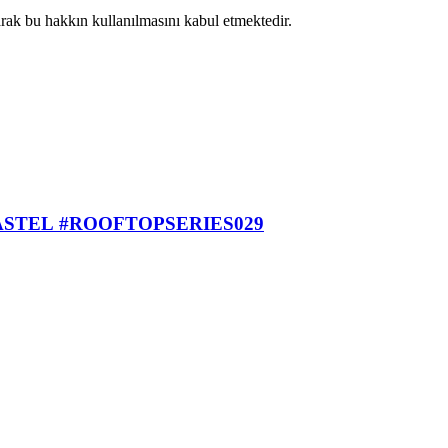
larak bu hakkın kullanılmasını kabul etmektedir.
RIS + MANENDRIA + FROMMHER + AYÇA YILDIZAY + AHMET HAKAN b2b ASYA KASTEL #ROOFTOPSERIES029