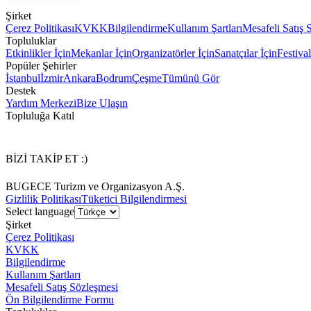
Şirket
Çerez Politikası
KVKK
Bilgilendirme
Kullanım Şartları
Mesafeli Satış 
Topluluklar
Etkinlikler İçin
Mekanlar İçin
Organizatörler İçin
Sanatçılar İçin
Festival
Popüler Şehirler
İstanbul
İzmir
Ankara
Bodrum
Çeşme
Tümünü Gör
Destek
Yardım Merkezi
Bize Ulaşın
Topluluğa Katıl
BİZİ TAKİP ET :)
BUGECE Turizm ve Organizasyon A.Ş.
Gizlilik Politikası
Tüketici Bilgilendirmesi
Select language
Şirket
Çerez Politikası
KVKK
Bilgilendirme
Kullanım Şartları
Mesafeli Satış Sözleşmesi
Ön Bilgilendirme Formu