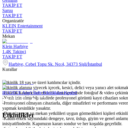
Geminis
TAKİP ET
Saruu
TAKİP ET
Organizatör
KLEIN Entertainment
TAKİP ET
Mekan
Klein Harbiye
1.4K
Takipçi
TAKİP ET
Harbiye, Cebel Topu Sk. No:4, 34373 Şişli/İstanbul
Kurallar
-Etkinlik 18 yaş ve üzeri katılımcılar içindir.
-Etkinlik alanına yiyecek içecek, kesici, delici veya yanıcı alet sokmak
-Etkinlik katılımcıları etkinlik alanı içerisinde fotoğraf & video çekim
BUGECE App'i İndir Etkinlikleri Keşfet!
-Yazılı izin olmadığı takdirde profesyonel görüntü kayıt cihazları so
-Profesyonel olmayan cihazlarla, diğer misafirleri ve performans veren
yapmak kesinlikle yasaktır.
-Organizasyon ve mekan yetkilileri uygun görmedikleri kişileri etkinl
Etkinlikler
-Kadın-erkek sayısındaki dengeye, tavır, üslup, giyim ve genel anlam
inisiyatifindedir. Kapımızın kararı sondur ve her koşulda geçerlidir.