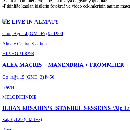
-Satın alınan biletlerde iade, iptal veya değişim yapılamaz.
-Etkinliğe katılan kişilerin fotoğraf ve video çekimlerinin tanıtım mat
YE LIVE IN ALMATY
Cum, Ağu 14 (GMT+5)
|
₺20.900
Almaty Central Stadium
HIP-HOP I R&B
Cts, Ağu 15 (GMT+3)
|
₺450
Kastel
MELODIC
INDIE
ILHAN ERSAHIN’S ISTANBUL SESSIONS ‘Alp Ersönm
Sal, Eyl 29 (GMT+3)
Blind