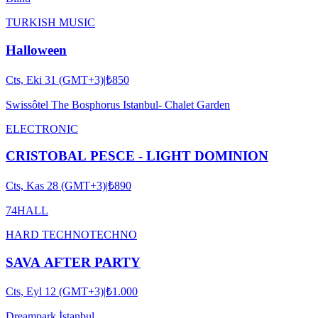
TURKISH MUSIC
Halloween
Cts, Eki 31 (GMT+3)
|
₺850
Swissôtel The Bosphorus Istanbul- Chalet Garden
ELECTRONIC
CRISTOBAL PESCE - LIGHT DOMINION
Cts, Kas 28 (GMT+3)
|
₺890
74HALL
HARD TECHNO
TECHNO
SAVA AFTER PARTY
Cts, Eyl 12 (GMT+3)
|
₺1.000
Dreampark İstanbul