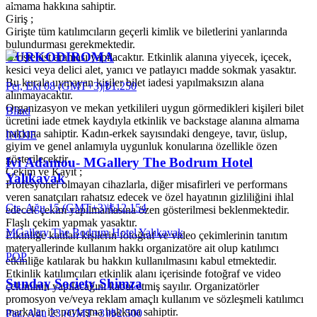
almama hakkına sahiptir.
Giriş ;
Girişte tüm katılımcıların geçerli kimlik ve biletlerini yanlarında
bulundurması gerekmektedir.
TURKODIROMA
Girişte üst araması yapılacaktır. Etkinlik alanına yiyecek, içecek,
kesici veya delici alet, yanıcı ve patlayıcı madde sokmak yasaktır.
Bu kurala uymayan kişiler bilet iadesi yapılmaksızın alana
Per, Eki 08 (GMT+3)
|
₺1.250
alınmayacaktır.
Organizasyon ve mekan yetkilileri uygun görmedikleri kişileri bilet
Blind
ücretini iade etmek kaydıyla etkinlik ve backstage alanına almama
hakkına sahiptir. Kadın-erkek sayısındaki dengeye, tavır, üslup,
INDIE
giyim ve genel anlamıyla uygunluk konularına özellikle özen
gösterilecektir.
Ivi Adamou- MGallery The Bodrum Hotel
Çekim ve Kayıt ;
Yalıkavak
Profesyonel olmayan cihazlarla, diğer misafirleri ve performans
veren sanatçıları rahatsız edecek ve özel hayatının gizliliğini ihlal
Cts, Ağu 15 (GMT+3)
|
₺12.154
edecek çekim yapılmamasına özen gösterilmesi beklenmektedir.
Flaşlı çekim yapmak yasaktır.
MGallery The Bodrum Hotel Yalıkavak
Etkinliğe katılan kişilerin fotoğraf ve video çekimlerinin tanıtım
materyallerinde kullanım hakkı organizatöre ait olup katılımcı
POP
etkinliğe katılarak bu hakkın kullanılmasını kabul etmektedir.
Etkinlik katılımcıları etkinlik alanı içerisinde fotoğraf ve video
Sunday Society Shimza
çekiminin yapılacağını kabul etmiş sayılır. Organizatörler
promosyon ve/veya reklam amaçlı kullanım ve sözleşmeli katılımcı
markalar ile paylaşma hakkına sahiptir.
Paz, Ağu 23 (GMT+3)
|
₺2.500