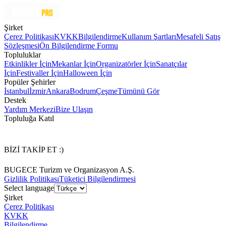
Şirket
Çerez Politikası
KVKK
Bilgilendirme
Kullanım Şartları
Mesafeli Satış
Sözleşmesi
Ön Bilgilendirme Formu
Topluluklar
Etkinlikler İçin
Mekanlar İçin
Organizatörler İçin
Sanatçılar
İçin
Festivaller İçin
Halloween İçin
Popüler Şehirler
İstanbul
İzmir
Ankara
Bodrum
Çeşme
Tümünü Gör
Destek
Yardım Merkezi
Bize Ulaşın
Topluluğa Katıl
BİZİ TAKİP ET :)
BUGECE Turizm ve Organizasyon A.Ş.
Gizlilik Politikası
Tüketici Bilgilendirmesi
Select language
Şirket
Çerez Politikası
KVKK
Bilgilendirme