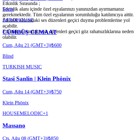
Etkinlik Sırasında ;
Etkinlik alanı içinde özel eşyalarınızı yanınızdan ayırmamanız
Sortie
gerekmektedir. Tüm özel eşyalarının sorumluluğu katılımcıya aittir.
AFRO
HOUSE
Etkinlik alanındaki ses düzenleri geçici duyma problemlerine yol
açabilir.
CÜMBÜŞ CEMAAT
Etkinlik alanındaki ışık düzenleri geçici göz rahatsızlıklarına neden
olabilir.
Cum, Ağu 21 (GMT+3)
|
₺600
Blind
TURKISH MUSIC
Stasi Sanlin | Klein Phönix
Cum, Ağu 14 (GMT+3)
|
₺750
Klein Phönix
HOUSE
MELODIC
+
1
Massano
Cts, Ağu 08 (GMT+3)
|
₺850