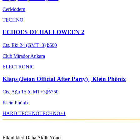
CerModern
TECHNO
ECHOES OF HALLOWEEN 2
Cts, Eki 24 (GMT+3)
|
₺600
Club Mirador Ankara
ELECTRONIC
Klaps (Jeton Official After Party) | Klein Phönix
Cts, Ağu 15 (GMT+3)
|
₺750
Klein Phönix
HARD TECHNO
TECHNO
+
1
Etkinlikleri Daha Akıllı Yönet