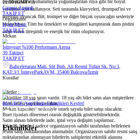
enstrümanların kullanımıyla yoğunlaştırılan rüya gibi bir boyut
21:30 (GMT+3)
Giorgia Angiuli
yaratmak için kullanıyor. Seti sırasında klavyeleri, drumpad'ini ve
TAKİP ET
teremini oyuncak flüt, trompet ve diğer birçok oyuncağın sesleriyle
Organizatör
birleştiriyor. Tüm bu örnekleri ve döngüleri karıştırarak dans pistini
Hyde Music
TAKİP ET
ateşe veren titreşimli ve enerjik bir ritim oluşturuyor.
Mekan
İstinyeart %100 Performans Arena
39
Takipçi
TAKİP ET
Bahçelerarası Mah. Şht Bnb. Ali Resmi Tufan Sk. No:3,
KAT:3/1 İstinyeParkAVM, 35400 Balçova/İzmir
Kurallar
Biletler ;
Etkinlikte 18 yaş sınırı vardır. 18 yaş altı bilet satın alan müşterilere
ücret iadesi yapılmayacaktır.
BUGECE App'i İndir Etkinlikleri Keşfet!
Mekan kapasitesi nedeniyle sınırlı sayıda bilet satışı olacaktır.
Bilet fiyatları dönemsel olarak değişiklik gösterebilmektedir.
Satın alınan biletlerde iade, iptal veya değişim yapılamaz.
Etkinlik biletleri sadece organizasyon sahibi tarafından belirlenen
Etkinlikler
resmi satış noktalarından alınmalıdır. Organizasyon sahibi resmi satış
noktalarından alınmayan biletlerin sahiplerini etkinlik alanına