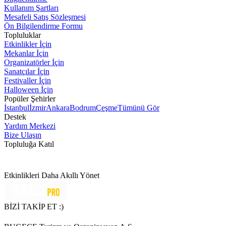
Kullanım Şartları
Mesafeli Satış Sözleşmesi
Ön Bilgilendirme Formu
Topluluklar
Etkinlikler İçin
Mekanlar İçin
Organizatörler İçin
Sanatçılar İçin
Festivaller İçin
Halloween İçin
Popüler Şehirler
İstanbul
İzmir
Ankara
Bodrum
Çeşme
Tümünü Gör
Destek
Yardım Merkezi
Bize Ulaşın
Topluluğa Katıl
Etkinlikleri Daha Akıllı Yönet
BİZİ TAKİP ET :)