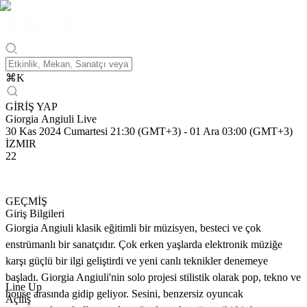
⌘
K
GİRİŞ YAP
Giorgia Angiuli Live
30 Kas 2024 Cumartesi 21:30 (GMT+3)
-
01 Ara 03:00 (GMT+3)
İZMIR
22
GEÇMİŞ
Giriş Bilgileri
Giorgia Angiuli klasik eğitimli bir müzisyen, besteci ve çok
enstrümanlı bir sanatçıdır. Çok erken yaşlarda elektronik müziğe
karşı güçlü bir ilgi geliştirdi ve yeni canlı teknikler denemeye
başladı. Giorgia Angiuli'nin solo projesi stilistik olarak pop, tekno ve
Line Up
house arasında gidip geliyor. Sesini, benzersiz oyuncak
Açılış