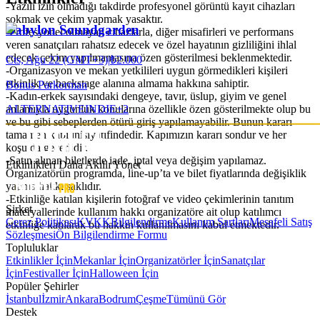
-Yazılı izin olmadığı takdirde profesyonel görüntü kayıt cihazları
sokmak ve çekim yapmak yasaktır.
Babylon Soundgarden
-Profesyonel olmayan cihazlarla, diğer misafirleri ve performans
veren sanatçıları rahatsız edecek ve özel hayatının gizliliğini ihlal
edecek çekim yapılmamasına özen gösterilmesi beklenmektedir.
Cts, Ağu 22 (GMT+3)
|
₺2.000
-Organizasyon ve mekan yetkilileri uygun görmedikleri kişileri
etkinlik ve backstage alanına almama hakkına sahiptir.
Bonus Parkorman
-Kadın-erkek sayısındaki dengeye, tavır, üslup, giyim ve genel
ALTERNATIVE
INDIE
+
2
anlamıyla uygunluk konularına özellikle özen gösterilmekte olup bu
ve bu gibi sebeplerden ötürü giriş yapılamayabilir. Bunun kararı
tamamen kapı inisiyatifindedir. Kapımızın kararı sondur ve her
koşulda geçerlidir.
-Satın alınan biletlerde iade, iptal veya değişim yapılamaz.
Etkinlikleri Daha Akıllı Yönet
Organizatörün programda, line-up’ta ve bilet fiyatlarında değişiklik
yapma hakkı saklıdır.
-Etkinliğe katılan kişilerin fotoğraf ve video çekimlerinin tanıtım
Şirket
materyallerinde kullanım hakkı organizatöre ait olup katılımcı
Çerez Politikası
KVKK
Bilgilendirme
Kullanım Şartları
Mesafeli Satış
etkinliğe katılarak bu hakkın kullanılmasını kabul etmektedir.
Sözleşmesi
Ön Bilgilendirme Formu
Topluluklar
Etkinlikler İçin
Mekanlar İçin
Organizatörler İçin
Sanatçılar
İçin
Festivaller İçin
Halloween İçin
Popüler Şehirler
İstanbul
İzmir
Ankara
Bodrum
Çeşme
Tümünü Gör
Destek