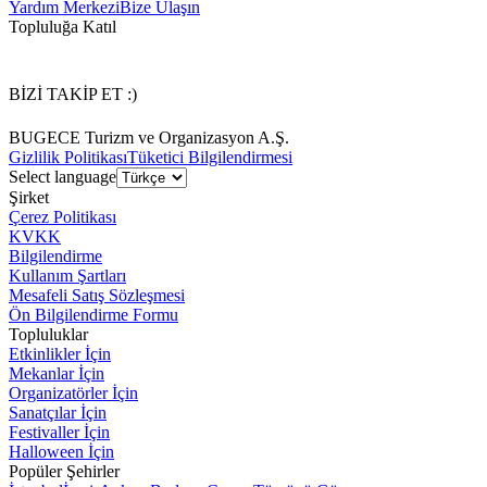
Yardım Merkezi
Bize Ulaşın
Topluluğa Katıl
BİZİ TAKİP ET :)
BUGECE Turizm ve Organizasyon A.Ş.
Gizlilik Politikası
Tüketici Bilgilendirmesi
Select language
Şirket
Çerez Politikası
KVKK
Bilgilendirme
Kullanım Şartları
Mesafeli Satış Sözleşmesi
Ön Bilgilendirme Formu
Topluluklar
Etkinlikler İçin
Mekanlar İçin
Organizatörler İçin
Sanatçılar İçin
Festivaller İçin
Halloween İçin
Popüler Şehirler