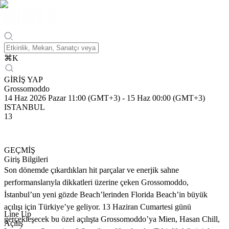
⌘
K
GİRİŞ YAP
Grossomoddo
14 Haz 2026 Pazar 11:00 (GMT+3)
-
15 Haz 00:00 (GMT+3)
ISTANBUL
13
GEÇMİŞ
Giriş Bilgileri
Son dönemde çıkardıkları hit parçalar ve enerjik sahne
performanslarıyla dikkatleri üzerine çeken Grossomoddo,
İstanbul’un yeni gözde Beach’lerinden Florida Beach’in büyük
açılışı için Türkiye’ye geliyor. 13 Haziran Cumartesi günü
Line Up
gerçekleşecek bu özel açılışta Grossomoddo’ya Mien, Hasan Chill,
Açılış