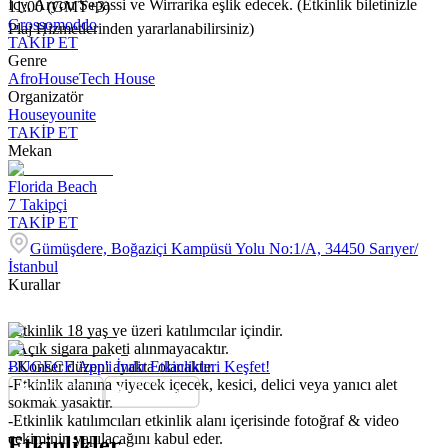
Icy, Aryou Sepassi ve Wirrarika eşlik edecek. (Etkinlik biletinizle
11:00 (GMT+3)
Grossomoddo
Plaj Hizmetlerinden yararlanabilirsiniz)
TAKİP ET
Genre
Afro
House
Tech House
Organizatör
Houseyounite
TAKİP ET
Mekan
Florida Beach
7
Takipçi
TAKİP ET
Gümüşdere, Boğaziçi Kampüsü Yolu No:1/A, 34450 Sarıyer/
İstanbul
Kurallar
-Etkinlik 18 yaş ve üzeri katılımcılar içindir.
- Açık sigara paketi alınmayacaktır.
- Konser düzeni ayakta olacaktır.
BUGECE App'i İndir Etkinlikleri Keşfet!
-Etkinlik alanına yiyecek içecek, kesici, delici veya yanıcı alet
sokmak yasaktır.
-Etkinlik katılımcıları etkinlik alanı içerisinde fotoğraf & video
çekiminin yapılacağını kabul eder.
Etkinlikler