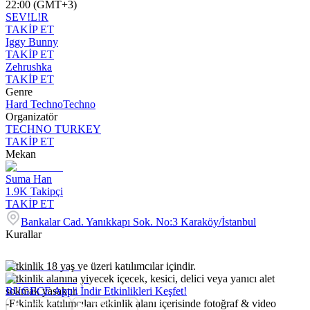
22:00 (GMT+3)
SEV!L!R
TAKİP ET
Iggy Bunny
TAKİP ET
Zehrushka
TAKİP ET
Genre
Hard Techno
Techno
Organizatör
TECHNO TURKEY
TAKİP ET
Mekan
Suma Han
1.9K
Takipçi
TAKİP ET
Bankalar Cad. Yanıkkapı Sok. No:3 Karaköy/İstanbul
Kurallar
-Etkinlik 18 yaş ve üzeri katılımcılar içindir.
-Etkinlik alanına yiyecek içecek, kesici, delici veya yanıcı alet
sokmak yasaktır.
BUGECE App'i İndir Etkinlikleri Keşfet!
-Etkinlik katılımcıları etkinlik alanı içerisinde fotoğraf & video