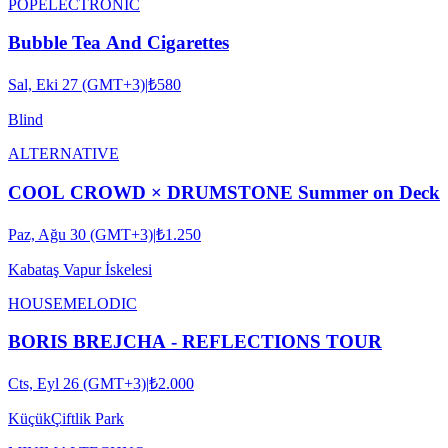
POP
ELECTRONIC
Bubble Tea And Cigarettes
Sal, Eki 27 (GMT+3)
|
₺580
Blind
ALTERNATIVE
COOL CROWD × DRUMSTONE Summer on Deck
Paz, Ağu 30 (GMT+3)
|
₺1.250
Kabataş Vapur İskelesi
HOUSE
MELODIC
BORIS BREJCHA - REFLECTIONS TOUR
Cts, Eyl 26 (GMT+3)
|
₺2.000
KüçükÇiftlik Park