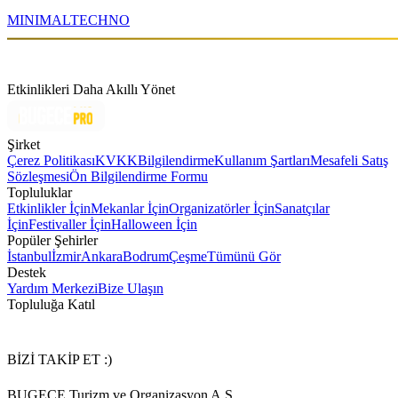
MINIMAL
TECHNO
Etkinlikleri Daha Akıllı Yönet
Şirket
Çerez Politikası
KVKK
Bilgilendirme
Kullanım Şartları
Mesafeli Satış
Sözleşmesi
Ön Bilgilendirme Formu
Topluluklar
Etkinlikler İçin
Mekanlar İçin
Organizatörler İçin
Sanatçılar
İçin
Festivaller İçin
Halloween İçin
Popüler Şehirler
İstanbul
İzmir
Ankara
Bodrum
Çeşme
Tümünü Gör
Destek
Yardım Merkezi
Bize Ulaşın
Topluluğa Katıl
BİZİ TAKİP ET :)
BUGECE Turizm ve Organizasyon A.Ş.