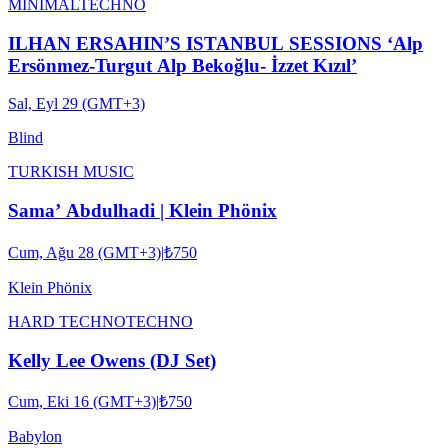
MINIMAL
TECHNO
ILHAN ERSAHIN’S ISTANBUL SESSIONS ‘Alp
Ersönmez-Turgut Alp Bekoğlu- İzzet Kızıl’
Sal, Eyl 29 (GMT+3)
Blind
TURKISH MUSIC
Sama’ Abdulhadi | Klein Phönix
Cum, Ağu 28 (GMT+3)
|
₺750
Klein Phönix
HARD TECHNO
TECHNO
Kelly Lee Owens (DJ Set)
Cum, Eki 16 (GMT+3)
|
₺750
Babylon