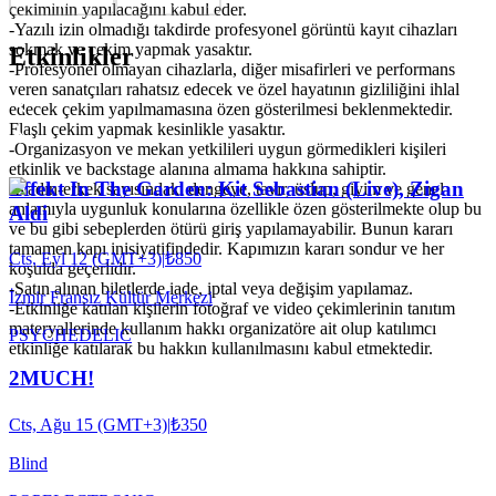
çekiminin yapılacağını kabul eder.
-Yazılı izin olmadığı takdirde profesyonel görüntü kayıt cihazları
sokmak ve çekim yapmak yasaktır.
Etkinlikler
-Profesyonel olmayan cihazlarla, diğer misafirleri ve performans
veren sanatçıları rahatsız edecek ve özel hayatının gizliliğini ihlal
edecek çekim yapılmamasına özen gösterilmesi beklenmektedir.
Flaşlı çekim yapmak kesinlikle yasaktır.
-Organizasyon ve mekan yetkilileri uygun görmedikleri kişileri
etkinlik ve backstage alanına almama hakkına sahiptir.
Effekt In The Garden: Kit Sebastian (Live), Zigan
-Kadın-erkek sayısındaki dengeye, tavır, üslup, giyim ve genel
anlamıyla uygunluk konularına özellikle özen gösterilmekte olup bu
Aldi
ve bu gibi sebeplerden ötürü giriş yapılamayabilir. Bunun kararı
tamamen kapı inisiyatifindedir. Kapımızın kararı sondur ve her
Cts, Eyl 12 (GMT+3)
|
₺850
koşulda geçerlidir.
-Satın alınan biletlerde iade, iptal veya değişim yapılamaz.
İzmir Fransız Kültür Merkezi
-Etkinliğe katılan kişilerin fotoğraf ve video çekimlerinin tanıtım
materyallerinde kullanım hakkı organizatöre ait olup katılımcı
PSYCHEDELIC
etkinliğe katılarak bu hakkın kullanılmasını kabul etmektedir.
2MUCH!
Cts, Ağu 15 (GMT+3)
|
₺350
Blind