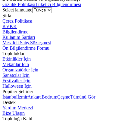
Gizlilik Politikası
Tüketici Bilgilendirmesi
Select language
Şirket
Çerez Politikası
KVKK
Bilgilendirme
Kullanım Şartları
Mesafeli Satış Sözleşmesi
Ön Bilgilendirme Formu
Topluluklar
Etkinlikler İçin
Mekanlar İçin
Organizatörler İçin
Sanatçılar İçin
Festivaller İçin
Halloween İçin
Popüler Şehirler
İstanbul
İzmir
Ankara
Bodrum
Çeşme
Tümünü Gör
Destek
Yardım Merkezi
Bize Ulaşın
Topluluğa Katıl